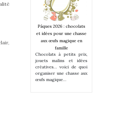
lité
 : chocolats
Pâques 2026 : chocolats
Pâques 2026 : cho
ur une chasse
et idées pour une chasse
et idées pour une
magique en
aux œufs magique en
aux œufs magiqu
lair,
ille
famille
famille
 petits prix,
Chocolats à petits prix,
Chocolats à petit
ins et idées
jouets malins et idées
jouets malins et
voici de quoi
créatives… voici de quoi
créatives… voici 
ne chasse aux
organiser une chasse aux
organiser une cha
ue…
œufs magique…
œufs magique…