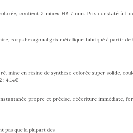
olorée, contient 3 mines HB 7 mm. Prix constaté à l’uni
ire, corps hexagonal gris métallique, fabriqué à partir de
ré, mine en résine de synthèse colorée super solide, coul
2 : 4,14€
nstantanée propre et précise, réécriture immédiate, fo
loutre en peluche
Petit chef deviendra
Une loutre
r les enfants, un
grand !
pour les 
Les jeux d’imitation
al qui change des
animal qui
constituent un véritable
ands classiques !
grands cl
 pas que la plupart des
terrain d’apprentissage