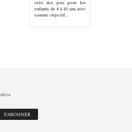
eux pour les
crée des jeux pour les
crée des jeux po
 à 10 ans avec
enfants de 4 à 10 ans avec
enfants de 4 à 10 a
tif…
comme objectif…
comme objectif…
édiées
S’ABONNER