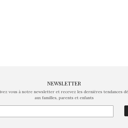
crée des jeux pour les
crée des j
enfants de 4 à 10 ans avec
enfants de 4
comme objectif…
comme objec
NEWSLETTER
ivez vous à notre newsletter et recevez les dernières tendances d
aux familles, parents et enfants