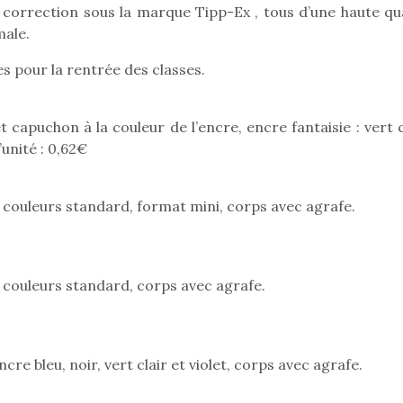
 correction sous la marque Tipp-Ex , tous d’une haute qua
male.
 pour la rentrée des classes.
Pâques 2026 : chocolats
Pâques 2026
et idées pour une chasse
et idées po
aux œufs magique en
aux œufs 
 capuchon à la couleur de l’encre, encre fantaisie : vert c
famille
fam
’unité : 0,62€
Chocolats à petits prix,
Chocolats à
jouets malins et idées
jouets mal
créatives… voici de quoi
créatives… 
4 couleurs standard, format mini, corps avec agrafe.
organiser une chasse aux
organiser u
œufs magique…
œufs magiq
4 couleurs standard, corps avec agrafe.
cre bleu, noir, vert clair et violet, corps avec agrafe.