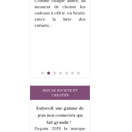
 jeu !
les enfants ?
Comme chaque année, au
our la glisse
Quelle que soit l
moment de choisir les
sel, et même
sous laquel
cadeaux à offrir, on hésite
tits peuvent
matérialise le tipi 
entre la liste des
 s’y initier.
tissu, plastique…)
enfants…
te…
petite tente posé
JEUX DE SOCIETE ET
CREATIFS
une gamme de
Kidywolf, une gamme de
Kidywolf, une ga
onnectés qui
jeux non connectés qui
jeux non connecté
randir !
fait grandir !
fait grandir 
9 la marque
Depuis 2019 la marque
Depuis 2019 la 