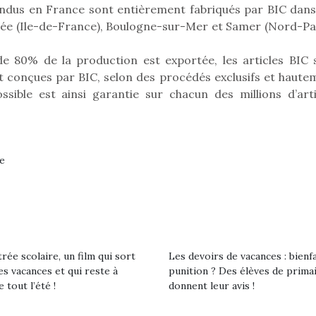
eluches quelles
Les peluc
vendus en France sont entièrement fabriqués par BIC dans
qui permet aux enfants
es soient, sont des
qu’elles soi
llée (Ile-de-France), Boulogne-sur-Mer et Samer (Nord-Pa
d’explorer, comprendre
agnons pour les
compagnon
et s’approprier ce qu’ils…
s. Doudou, meilleur
enfants. Dou
de 80% de la production est exportée, les articles BIC 
objet à câliner,
ami, objet
ent,…
confident,…
t conçues par BIC, selon des procédés exclusifs et haute
ssible est ainsi garantie sur chacun des millions d’arti
ne
 l’aventure était au
T’AS TON NERF ?
A l’heure du
out du jardin ?
déconfinement, des
trois confinements
premières grosses
ssifs, des couvre-
chaleurs et des futures
 à des heures
rée scolaire, un film qui sort
Les devoirs de vacances : bienf
vacances estivales, le
érentes, des
es vacances et qui reste à
punition ? Des élèves de prima
parc, le jardin, la…
trictions de
Le boom de l
e tout l’été !
donnent leur avis !
ignement pendant
pour enfant
e 15 mois,…