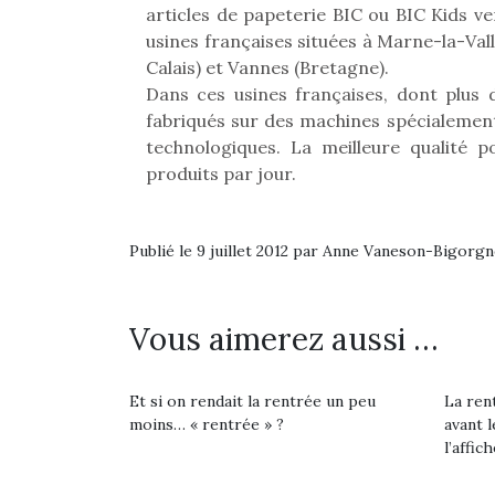
Les p
articles de papeterie BIC ou BIC Kids 
qu’ell
usines françaises situées à Marne-la-Va
comp
Calais) et Vannes (Bretagne).
enfant
Dans ces usines françaises, dont plus 
ami, 
confid
fabriqués sur des machines spécialemen
technologiques. La meilleure qualité po
produits par jour.
Publié le 9 juillet 2012 par Anne Vaneson-Bigorg
Et si
b
Vous aimerez aussi …
Après 
succe
feux
Et si on rendait la rentrée un peu
La rent
diff
moins… « rentrée » ?
avant l
res
l’affich
NextGen, une nouvelle
d’élo
presqu
trottinette mécanique
Des trampolines pour les