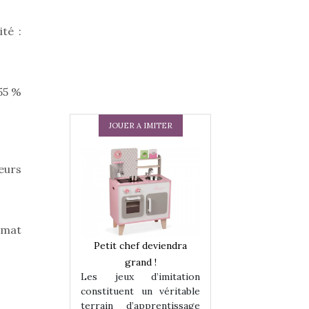
té :
 55 %
JOUER A IMITER
eurs
rmat
 en peluche
Petit chef deviendra
Une loutre en pe
enfants, un
grand !
pour les enfants
Les jeux d’imitation
 change des
animal qui chang
constituent un véritable
assiques !
grands classiqu
terrain d’apprentissage