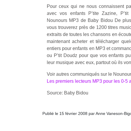
qu
Pour ceux qui ne nous connaissent pa
so
avec vos enfants P’tite Zazine, P’tit
s
Nounours MP3 de Baby Bidou De plus
c
vous trouverez près de 1200 titres musi
p
en
extraits de toutes les chansons en écout
Do
maintenant acheter et télécharger que
me
entiers pour enfants en MP3 et commander
am
ou P’tit Doudz pour que vos enfants p
à 
leur musique avec eux, partout où ils von
co
…
Voir autres communiqués sur le Nounou
Les premiers lecteurs MP3 pour les 0-5 a
Source: Baby Bidou
Publié le 15 février 2008 par Anne Vaneson-Bi