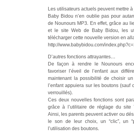
Les utilisateurs actuels peuvent mettre 
Baby Bidou n’en oublie pas pour autant
de Nounours MP3. En effet, grâce au l
et le site Web de Baby Bidou, les uti
télécharger cette nouvelle version en allan
Un
http://www.babybidou.com/index.php?c
D’autres fonctions attrayantes…
p
De façon à rendre le Nounours enc
e
favoriser l’éveil de l’enfant aux diffé
u
maintenant la possibilité de choisir 
l’enfant appuiera sur les boutons (sauf 
verrouillés).
Ces deux nouvelles fonctions sont par
grâce à l’utilitaire de réglage du si
cl
Ainsi, les parents peuvent activer ou désa
Le
le son de leur choix, un “clic”, un 
pe
l’utilisation des boutons.
qu