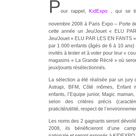
P
our rappel,
KidExpo
, qui se 
novembre 2008 à Paris Expo – Porte de
cette année un Jeu/Jouet « ELU P
Jeu/Jouet « ELU PAR LES EN FANTS ». L
par 1 000 enfants (âgés de 6 à 10 ans) 
invités à tester et à voter pour leur « 
magasins « La Grande Récré » où seron
jeux/jouets résélectionnés.
La sélection a été réalisée par un jury 
Astrapi, BFM, Côté mômes, Enfant m
enfants, l’Equipe junior, Magic maman,
selon des critères précis (caractè
praticité/utilité, respect de l’environnem
Les noms des 2 gagnants seront dévoilés
2008, ils bénéficieront d’une cam
nationale et seront exposés à KIDEXPO.