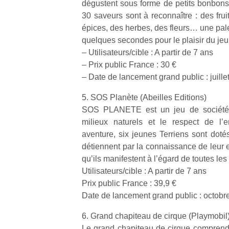
dégustent sous forme de petits bonbon
qu
30 saveurs sont à reconnaître : des frui
so
s
épices, des herbes, des fleurs… une pale
c
quelques secondes pour le plaisir du jeu 
p
– Utilisateurs/cible : A partir de 7 ans
en
– Prix public France : 30 €
Do
– Date de lancement grand public : juille
me
am
5. SOS Planète (Abeilles Editions)
à 
SOS PLANETE est un jeu de société 
co
milieux naturels et le respect de l’
…
aventure, six jeunes Terriens sont doté
détiennent par la connaissance de leur 
qu’ils manifestent à l’égard de toutes les
Utilisateurs/cible : A partir de 7 ans
Prix public France : 39,9 €
Date de lancement grand public : octobr
6. Grand chapiteau de cirque (Playmobil
Le grand chapiteau de cirque comprend u