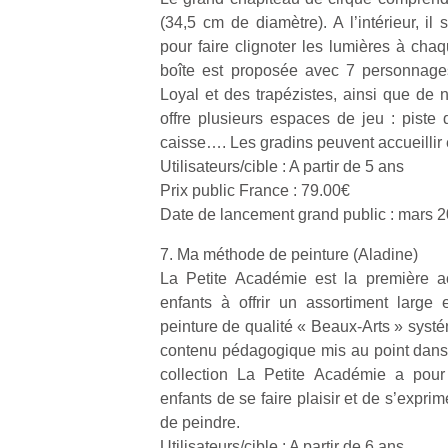
(34,5 cm de diamètre). A l’intérieur, il 
pour faire clignoter les lumières à cha
NextGen,
l’
Des
boîte est proposée avec 7 personnages
une
trampolines
Loyal et des trapézistes, ainsi que de 
nouvelle
pour les
offre plusieurs espaces de jeu : piste d
trottinette
grands et
caisse…. Les gradins peuvent accueillir 
mécanique
Ap
les petits !
Utilisateurs/cible : A partir de 5 ans
Beeper
co
Durant les
Les
Prix public France : 79.00€
su
vacances
enfants
de
Date de lancement grand public : mars 
estivales
débordent
co
et avec le
souvent
7. Ma méthode de peinture (Aladine)
fe
retour des
d’énergie.
he
La Petite Académie est la première a
beaux
Varier les
di
jours, c’est
enfants à offrir un assortiment large
occupations
de
l’occasion
peinture de qualité « Beaux-Arts » syst
n’est pas
re
rêvée
contenu pédagogique mis au point dans 3
toujours
de
pour les
collection La Petite Académie a pour 
simple.
d’
enfants
enfants de se faire plaisir et de s’exprime
Conjuguer
pe
de…
divertissement,
de peindre.
pr
activité
15
Utilisateurs/cible : A partir de 6 ans