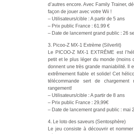
d’autres encore. Avec Family Trainer, d
façon de jouer avec votre Wii !
– Utilisateurs/cible : A partir de 5 ans
– Prix public France : 61.99 €
– Date de lancement grand public : 26 
Un
3. Picoo-Z MX-1 Extrème (Silverlit)
Le PICOO-Z MX-1 EXTRÊME est l’hélico
petit et le plus léger du monde (moins 
p
donnent une très grande maniabilité. Il est
e
extrêmement fiable et solide! Cet hélic
u
télécommande sert de chargement 
rangement!
– Utilisateurs/cible : A partir de 8 ans
– Prix public France : 29,99€
– Date de lancement grand public : mai 
cl
Le
4. Le loto des saveurs (Sentosphère)
pe
Le jeu consiste à découvrir et nommer
qu