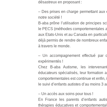
désastreux en proposant :
– Des prises en charge permettant aux 
notre société !
B-aba prône l’utilisation de principes sci
le PECS (méthodes comportementales aya
Un
aux Etats-Unis et au Canada en particuli
déjà permis de rendre de nombreux enf
à travers le monde.
p
e
– Un accompagnement effectué par d
u
expérimentés !
Chez B-aba Autisme, les intervenan
éducateurs spécialisés, leur formation 
comportementales est continue et enfin, 
le suivi d’enfants autistes d’au moins 3 a
cl
– Un accès aux soins pour tous !
Le
En France les parents d’enfants auti
pe
qu
thérapies éducatives et comportementale