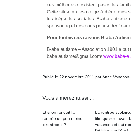
qu
ces méthodes n’existent pas et les famille
so
Cette situation les oblige à d’énormes sac
s
les inégalités sociales. B-aba autisme 
c
sponsoring et des dons pour aider financ
p
en
Pour toutes ces raisons B-aba Autism
Do
me
B-aba autisme – Association 1901 à but n
am
baba.autisme@gmail.com/
www.baba-au
à 
co
…
Publié le 22 novembre 2011 par Anne Vaneson
Vous aimerez aussi …
Et si on rendait la
La rentrée scolaire
rentrée un peu moins…
film qui sort avant l
« rentrée » ?
vacances et qui res
l’affiche tout l’été !