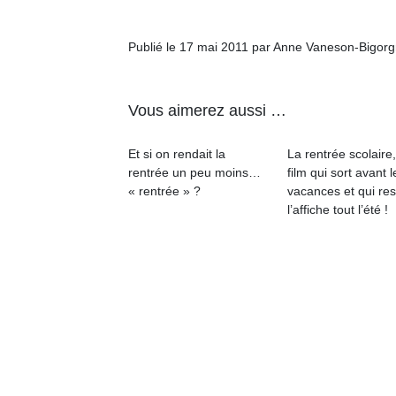
qu
so
s
Publié le 17 mai 2011 par Anne Vaneson-Bigor
c
p
en
Vous aimerez aussi …
Do
me
Et si on rendait la
La rentrée scolaire
am
rentrée un peu moins…
film qui sort avant l
à 
« rentrée » ?
vacances et qui res
co
l’affiche tout l’été !
…