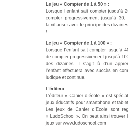
Le jeu « Compter de 1 à 50 » :
Lorsque l’enfant sait compter jusqu’à 2
compter progressivement jusqu’à 30, 
familiariser avec le principe des dizaine
!
Un
Le jeu « Compter de 1 à 100 » :
Lorsque l’enfant sait compter jusqu’à 4
de compter progressivement jusqu’à 100 
p
des dizaines. Il s’agit là d’un appr
e
l’enfant effectuera avec succès en co
u
ludique et continue.
L’éditeur :
L’éditeur « Cahier d’école » est spécia
jeux éducatifs pour smartphone et tablet
cl
Les jeux de Cahier d’Ecole sont re
Le
« LudoSchool ». On peut ainsi trouver l
pe
jeux sur www.ludoschool.com
qu