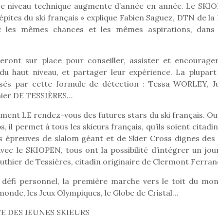
! Le niveau technique augmente d’année en année. Le SKI
ites du ski français » explique Fabien Saguez, DTN de la 
c les mêmes chances et les mêmes aspirations, dans
seront sur place pour conseiller, assister et encourager
u haut niveau, et partager leur expérience. La plupart
ssés par cette formule de détection : Tessa WORLEY, Ju
hier DE TESSIÈRES…
ent LE rendez-vous des futures stars du ski français. Ou
s, il permet à tous les skieurs français, qu’ils soient citadi
épreuves de slalom géant et de Skier Cross dignes des 
ec le SKIOPEN, tous ont la possibilité d’intégrer un jour
thier de Tessières, citadin originaire de Clermont Ferran
loutre en peluche
Petit chef deviendra
Une loutre
un défi personnel, la première marche vers le toit du mon
r les enfants, un
grand !
pour les 
monde, les Jeux Olympiques, le Globe de Cristal…
Les jeux d’imitation
al qui change des
animal qui
constituent un véritable
ands classiques !
grands cl
TE DES JEUNES SKIEURS
terrain d’apprentissage