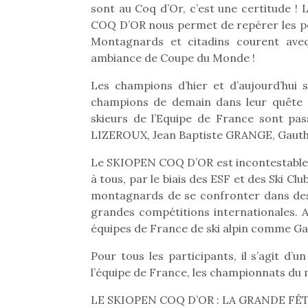
sont au Coq d’Or, c’est une certitude 
COQ D’OR nous permet de repérer les pép
Montagnards et citadins courent ave
ambiance de Coupe du Monde !
Les champions d’hier et d’aujourd’hui 
champions de demain dans leur quête d
skieurs de l’Equipe de France sont pa
LIZEROUX, Jean Baptiste GRANGE, Gaut
Le SKIOPEN COQ D’OR est incontestablem
à tous, par le biais des ESF et des Ski Club
montagnards de se confronter dans des 
grandes compétitions internationales. Av
équipes de France de ski alpin comme Gau
Une 
Pour tous les participants, il s’agit d’
pou
l’équipe de France, les championnats du 
anim
gr
LE SKIOPEN COQ D’OR : LA GRANDE FÊ