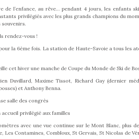
eluches quelles
Les peluc
qui permet aux enfants
es soient, sont des
qu’elles soi
ire de l’enfance, au rêve… pendant 4 jours, les enfants sk
d’explorer, comprendre
agnons pour les
compagnon
instants privilégiés avec les plus grands champions du mom
et s’approprier ce qu’ils…
s. Doudou, meilleur
enfants. Dou
 souvenirs.
objet à câliner,
ami, objet
ent,…
confident,…
ds rendez-vous !
ur la 6ème fois. La station de Haute-Savoie a tous les at
eille cet hiver une manche de Coupe du Monde de Ski de Bo
en Duvillard, Maxime Tissot, Richard Gay (dernier méda
 bosses) et Anthony Benna.
se salle des congrès
 accueil privilégié aux familles
 l’aventure était au
T’AS TON NERF ?
Le boom de l
omètres avec une vue continue sur le Mont Blanc, plus de
out du jardin ?
A l’heure du
pour enfant
trois confinements
ève, Les Contamines, Combloux, St Gervais, St Nicolas de V
déconfinement, des
ssifs, des couvre-