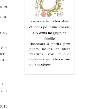
s et
ant,
 : chocolats
Pâques 2026 : chocolats
Pâques 2026 : cho
ur une chasse
et idées pour une chasse
et idées pour une
es de
magique en
aux œufs magique en
aux œufs magiqu
ille
famille
famille
 petits prix,
Chocolats à petits prix,
Chocolats à petit
 des
ins et idées
jouets malins et idées
jouets malins et
armi
voici de quoi
créatives… voici de quoi
créatives… voici 
ne chasse aux
organiser une chasse aux
organiser une cha
aïna
ue…
œufs magique…
œufs magique…
Ski,
 aux
2018