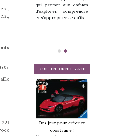
hes quelles
Les peluches q
qui permet aux enfants
ent, sont des
qu’elles soient, s
ient,
d’explorer, comprendre
s pour les
compagnons pou
ent,
et s’approprier ce qu’ils…
dou, meilleur
enfants. Doudou, m
 à câliner,
ami, objet à câ
confident,…
outs
sses
JOUER EN TOUTE LIBERTE
illé
a trottinette
Comment choisir
 221
Des jeux pour créer et
 : bien plus
cabanes et des tip
éroce
construire !