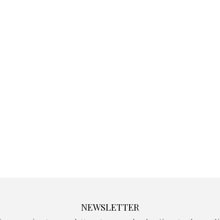
Kidywolf, une gamme de
Kidywolf, 
jeux non connectés qui
jeux non c
fait grandir !
fait g
Depuis 2019 la marque
Depuis 201
crée des jeux pour les
crée des j
enfants de 4 à 10 ans avec
enfants de 4
comme objectif…
comme objec
NEWSLETTER