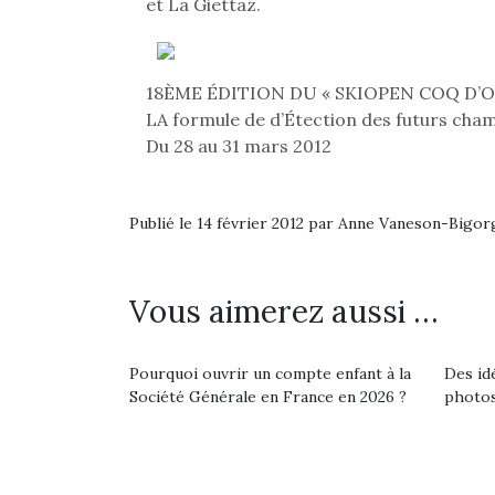
et La Giettaz.
Beeper
grands et les petits !
feux
Les enfants débordent
Durant les vacances
diff
souvent d’énergie. Varier
estivales et avec le
res
les occupations n’est pas
retour des beaux jours,
18ÈME ÉDITION DU « SKIOPEN COQ D’OR 
d’élo
toujours simple.
c’est l’occasion rêvée
presqu
LA formule de d’Étection des futurs cham
Conjuguer
pour les enfants de…
Du 28 au 31 mars 2012
divertissement, activité
physique ou
apprentissage…
Publié le 14 février 2012 par Anne Vaneson-Bigo
Vous aimerez aussi …
Pourquoi ouvrir un compte enfant à la
Des id
Société Générale en France en 2026 ?
photos