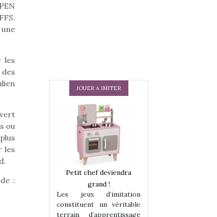
OPEN
FFS.
 une
 les
 des
lien
JOUER A IMITER
vert
ns ou
plus
 les
d.
 en peluche
Petit chef deviendra
Une loutre en pe
de :
enfants, un
grand !
pour les enfants
Les jeux d’imitation
 change des
animal qui chang
constituent un véritable
assiques !
grands classiqu
terrain d’apprentissage