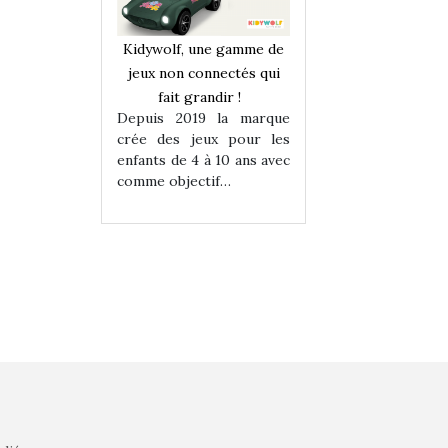
une gamme de
Kidywolf, une gamme de
Kidywolf, une ga
onnectés qui
jeux non connectés qui
jeux non connecté
randir !
fait grandir !
fait grandir 
9 la marque
Depuis 2019 la marque
Depuis 2019 la 
eux pour les
crée des jeux pour les
crée des jeux po
 à 10 ans avec
enfants de 4 à 10 ans avec
enfants de 4 à 10 a
tif…
comme objectif…
comme objectif…