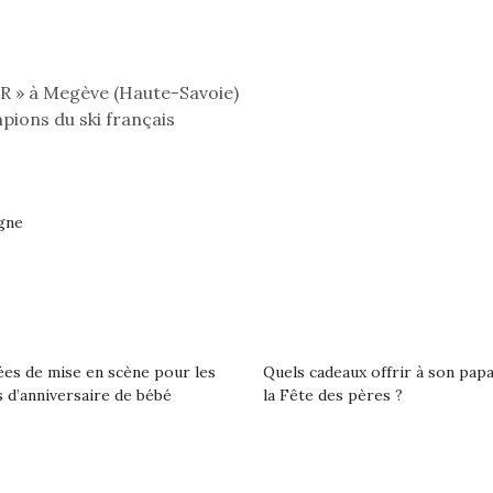
qu’un
premières grosses
 à des heures
L’attrait p
chaleurs et des futures
érentes, des
est univer
vacances estivales, le
trictions de
les plus pe
parc, le jardin, la…
» à Megève (Haute-Savoie)
ignement pendant
commencer à
e 15 mois,…
La trottinet
pions du ski français
rgne
ées de mise en scène pour les
Quels cadeaux offrir à son pap
 d’anniversaire de bébé
la Fête des pères ?