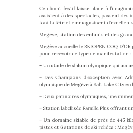
Les p
qu’ell
Ce climat festif laisse place à l’imagina
comp
assistent à des spectacles, passent des 
enfant
font la fête et emmagasinent d’excellents
ami, 
confid
Megève, station des enfants et des gran
Megève accueille le SKIOPEN COQ D’OR po
pour recevoir ce type de manifestation :
– Un stade de slalom olympique qui accu
– Des Champions d’exception avec Adri
olympique de Megève à Salt Lake City en
– Deux patinoires olympiques, une immen
– Station labellisée Famille Plus offrant un
Et si
– Un domaine skiable de près de 445 kil
b
NextGen, une nouvelle
Après 
pistes et 6 stations de ski reliées : Meg
trottinette mécanique
Des trampolines pour les
succe