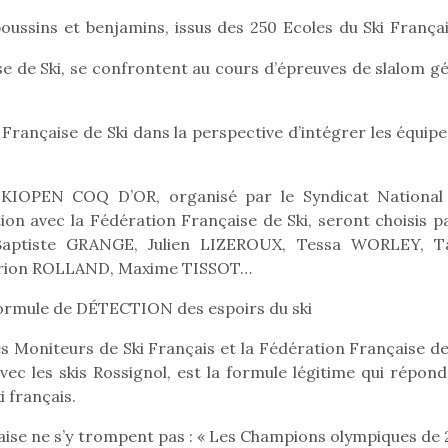
poussins et benjamins, issus des 250 Ecoles du Ski Françai
se de Ski, se confrontent au cours d’épreuves de slalom gé
Pâques 2026 : chocolats
Pâques 2026
et idées pour une chasse
et idées po
 Française de Ski dans la perspective d’intégrer les équip
aux œufs magique en
aux œufs 
famille
fam
Chocolats à petits prix,
Chocolats à
SKIOPEN COQ D’OR, organisé par le Syndicat National
jouets malins et idées
jouets mal
ion avec la Fédération Française de Ski, seront choisis p
créatives… voici de quoi
créatives… 
organiser une chasse aux
organiser u
n Baptiste GRANGE, Julien LIZEROUX, Tessa WORLEY, T
œufs magique…
œufs magiq
rion ROLLAND, Maxime TISSOT…
ormule de DÉTECTION des espoirs du ski
s Moniteurs de Ski Français et la Fédération Française de 
c les skis Rossignol, est la formule légitime qui répond
i français.
aise ne s’y trompent pas : « Les Champions olympiques de 