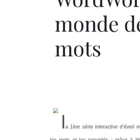
monde d
mots
l
a 1ère série interactive d’éveil et
les mots et les sonorités : grâce à W