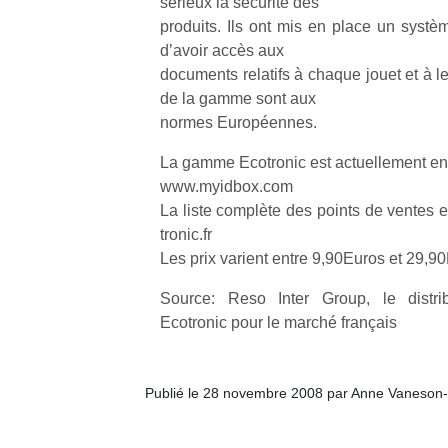
sérieux la sécurité des
produits. Ils ont mis en place un systèm
NextGen,
d’avoir accès aux
l’
Des
une
documents relatifs à chaque jouet et à le
trampolines
nouvelle
de la gamme sont aux
pour les
trottinette
normes Européennes.
grands et
mécanique
Ap
les petits !
La gamme Ecotronic est actuellement en
Beeper
co
Durant les
www.myidbox.com
Les
su
vacances
La liste complète des points de ventes 
enfants
de
estivales
débordent
tronic.fr
co
et avec le
souvent
fe
Les prix varient entre 9,90Euros et 29,
retour des
d’énergie.
he
beaux
Varier les
di
Source: Reso Inter Group, le distrib
jours, c’est
occupations
de
Ecotronic pour le marché français
l’occasion
n’est pas
re
rêvée
toujours
de
pour les
simple.
d’
enfants
Publié le 28 novembre 2008 par Anne Vaneson
Conjuguer
pe
de…
divertissement,
pr
activité
15