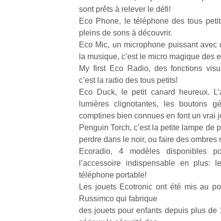
qu
sont prêts à relever le défi!
so
Eco Phone, le téléphone des tous petits,
s
pleins de sons à découvrir.
c
Eco Mic, un microphone puissant avec 
p
la musique, c’est le micro magique des e
en
Do
My first Eco Radio, des fonctions visuel
me
c’est la radio des tous petits!
am
Eco Duck, le petit canard heureux. L’
à 
lumières clignotantes, les boutons gé
co
comptines bien connues en font un vrai j
…
Penguin Torch, c’est la petite lampe de 
perdre dans le noir, ou faire des ombres 
Ecoradio, 4 modèles disponibles p
l’accessoire indispensable en plus: l
téléphone portable!
Les jouets Ecotronic ont été mis au poi
Russimco qui fabrique
des jouets pour enfants depuis plus de 