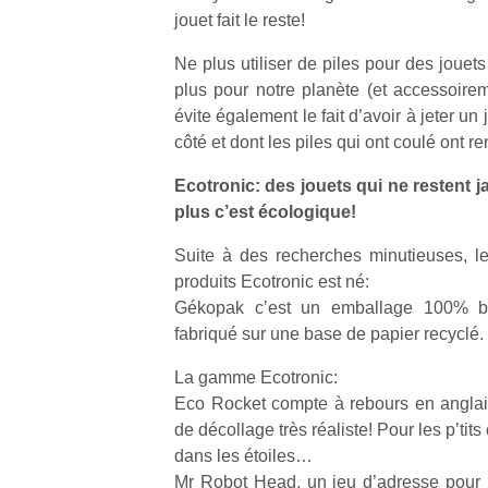
jouet fait le reste!
Ne plus utiliser de piles pour des jouet
plus pour notre planète (et accessoire
évite également le fait d’avoir à jeter un
côté et dont les piles qui ont coulé ont re
Un
Ecotronic: des jouets qui ne restent j
plus c’est écologique!
p
e
Suite à des recherches minutieuses, l
u
produits Ecotronic est né:
Gékopak c’est un emballage 100% bi
fabriqué sur une base de papier recyclé.
La gamme Ecotronic:
Eco Rocket compte à rebours en anglai
cl
de décollage très réaliste! Pour les p’tit
Le
pe
dans les étoiles…
qu
Mr Robot Head, un jeu d’adresse pour le