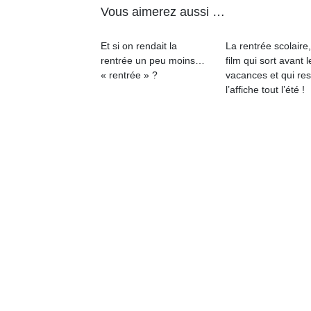
physique
Vous aimerez aussi …
ou
apprentissage…
Et si on rendait la
La rentrée scolaire
rentrée un peu moins…
film qui sort avant l
« rentrée » ?
vacances et qui res
l’affiche tout l’été !