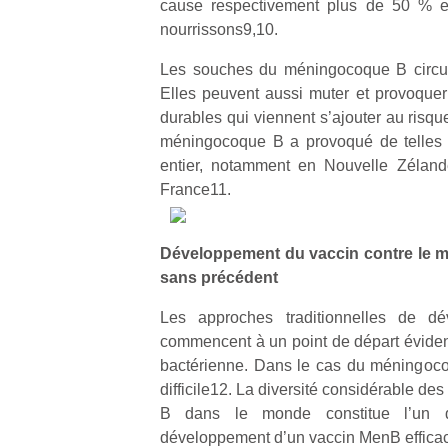
cause respectivement plus de 50 % 
nourrissons9,10.
Les souches du méningocoque B circul
Elles peuvent aussi muter et provoque
durables qui viennent s’ajouter au risq
Un
méningocoque B a provoqué de telles
entier, notamment en Nouvelle Zélan
France11.
p
e
Développement du vaccin contre le 
u
sans précédent
Les approches traditionnelles de d
commencent à un point de départ évident 
bactérienne. Dans le cas du méningocoqu
cl
difficile12. La diversité considérable 
Le
B dans le monde constitue l’un d
pe
développement d’un vaccin MenB efficac
qu