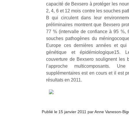
capacité de Bexsero à protéger les nour
l’
2, 4, 6 et 12 mois contre les souches 
NextGen,
Des
B qui circulent dans leur environnem
une
trampolines
préliminaires montrent que Bexsero prot
nouvelle
pour les
Ap
77 % (intervalle de confiance à 95 %,
trottinette
co
grands et
souches pathogènes du méningocoque 
mécanique
su
les petits !
Europe ces dernières années et qui p
Beeper
de
Durant les
génétique et épidémiologique15. L
Les
co
vacances
couverture de Bexsero soulignent les 
enfants
fe
estivales
l’approche multicomposants. Un
débordent
he
et avec le
souvent
supplémentaires est en cours et il est 
di
retour des
d’énergie.
de
résultats en 2011.
beaux
Varier les
re
jours, c’est
occupations
de
l’occasion
n’est pas
d’
rêvée
toujours
pe
pour les
simple.
pr
enfants
Publié le 15 janvier 2011 par Anne Vaneson-Bi
Conjuguer
15
de…
divertissement,
activité