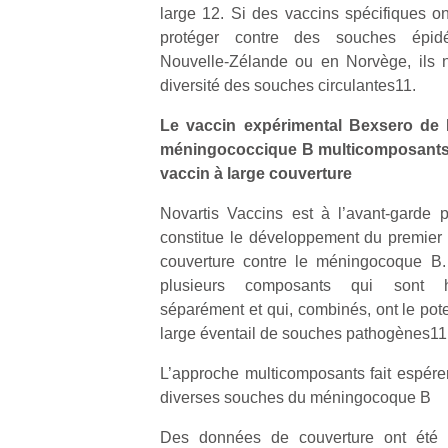
qu
large 12. Si des vaccins spécifiques o
so
protéger contre des souches épidé
s
Nouvelle-Zélande ou en Norvège, ils n
c
diversité des souches circulantes11.
p
en
Le vaccin expérimental Bexsero de 
Do
méningococcique B multicomposants) 
me
vaccin à large couverture
am
à 
Novartis Vaccins est à l’avant-garde 
co
constitue le développement du premier 
…
couverture contre le méningocoque B.
plusieurs composants qui sont 
séparément et qui, combinés, ont le pote
large éventail de souches pathogènes11
L’approche multicomposants fait espérer
diverses souches du méningocoque B
Des données de couverture ont été 