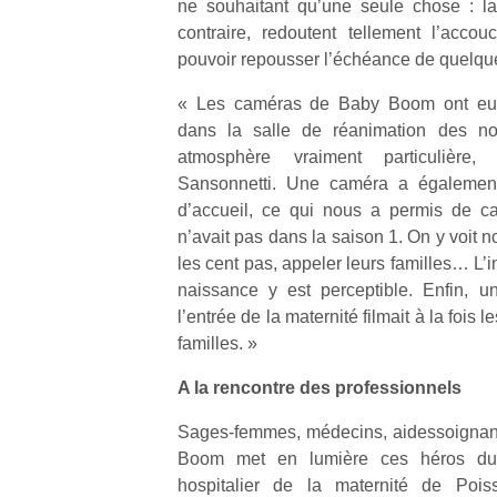
ne souhaitant qu’une seule chose : la
qu
contraire, redoutent tellement l’acco
so
s
pouvoir repousser l’échéance de quelqu
c
« Les caméras de Baby Boom ont eu l’a
p
en
dans la salle de réanimation des n
Do
atmosphère vraiment particulière,
me
Sansonnetti. Une caméra a également
am
d’accueil, ce qui nous a permis de c
à 
n’avait pas dans la saison 1. On y voit 
co
les cent pas, appeler leurs familles… L’i
…
naissance y est perceptible. Enfin, u
l’entrée de la maternité filmait à la fois l
familles. »
A la rencontre des professionnels
Sages-femmes, médecins, aidessoignante
Boom met en lumière ces héros du 
hospitalier de la maternité de Poiss
Des