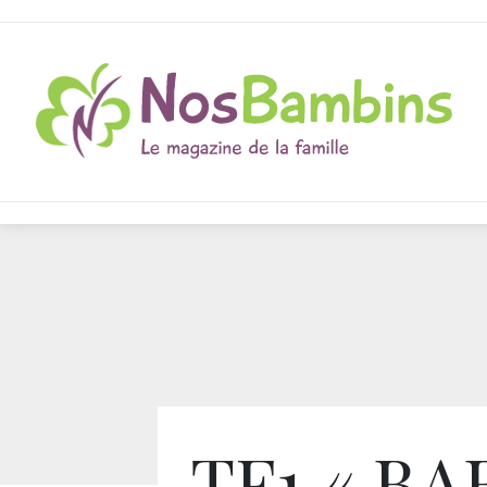
TF1 « BA