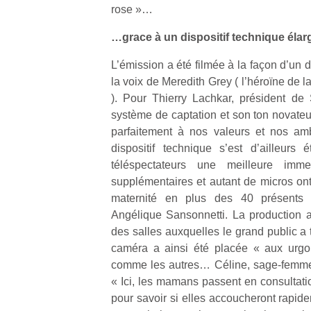
rose »…
…grace à un dispositif technique élar
L’émission a été filmée à la façon d’un 
la voix de Meredith Grey ( l’héroïne de l
Un
). Pour Thierry Lachkar, président d
système de captation et son ton novat
parfaitement à nos valeurs et nos amb
p
dispositif technique s’est d’ailleurs 
e
téléspectateurs une meilleure im
u
supplémentaires et autant de micros ont 
maternité en plus des 40 présents l
Angélique Sansonnetti. La production a
des salles auxquelles le grand public a
caméra a ainsi été placée « aux urgo 
cl
comme les autres… Céline, sage-femme, 
Le
« Ici, les mamans passent en consulta
pe
pour savoir si elles accoucheront rapide
qu