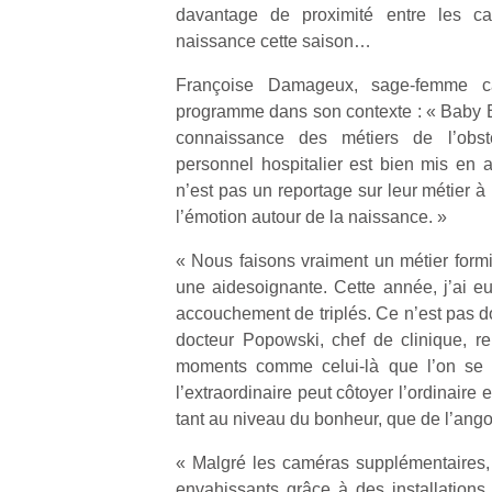
davantage de proximité entre les cam
trampolines
l’
naissance cette saison…
pour les
NextGen,
grands et
une
Françoise Damageux, sage-femme ca
les petits !
nouvelle
programme dans son contexte : « Baby 
Durant les
Ap
trottinette
connaissance des métiers de l’obst
vacances
co
mécanique
personnel hospitalier est bien mis e
estivales
su
Beeper
et avec le
de
n’est pas un reportage sur leur métier à
Les
retour des
co
l’émotion autour de la naissance. »
enfants
beaux
fe
débordent
jours, c’est
he
« Nous faisons vraiment un métier formi
souvent
l’occasion
di
une aidesoignante. Cette année, j’ai eu
d’énergie.
rêvée
de
accouchement de triplés. Ce n’est pas d
Varier les
pour les
re
docteur Popowski, chef de clinique, r
occupations
enfants
de
moments comme celui-là que l’on se 
n’est pas
de…
d’
l’extraordinaire peut côtoyer l’ordinaire 
toujours
pe
simple.
pr
tant au niveau du bonheur, que de l’ango
Conjuguer
15
divertissement,
« Malgré les caméras supplémentaires,
activité
envahissants grâce à des installations 