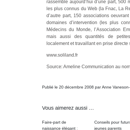
rassemble aujourd’hui d’une part, 500 
les plus connus du Web (la Fnac, La R
d’autre part, 150 associations oeuvrant
domaines d’intervention (les plus c
Médecins du Monde, l’Association E
mais aussi des quantités de petites
Un
localement et travaillant en prise directe s
www.soliland.fr
p
Source: Ameline Communication au nom
e
u
Publié le 20 décembre 2008 par Anne Vaneson
Vous aimerez aussi …
cl
Le
pe
Faire-part de
Conseils pour futur
qu
naissance élégant :
jeunes parents