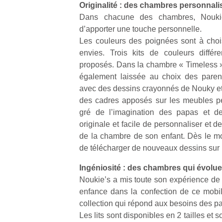
Originalité : des chambres personnali
Dans chacune des chambres, Noukie
d’apporter une touche personnelle.
Les couleurs des poignées sont à chois
envies. Trois kits de couleurs différ
proposés. Dans la chambre « Timeless »,
Un
également laissée au choix des parent
avec des dessins crayonnés de Nouky et
des cadres apposés sur les meubles p
p
gré de l’imagination des papas et 
e
originale et facile de personnaliser et de
u
de la chambre de son enfant. Dès le moi
de télécharger de nouveaux dessins sur
Ingéniosité : des chambres qui évolue
Noukie’s a mis toute son expérience de l
cl
enfance dans la confection de ce mobi
Le
collection qui répond aux besoins des pa
pe
Les lits sont disponibles en 2 tailles et 
qu