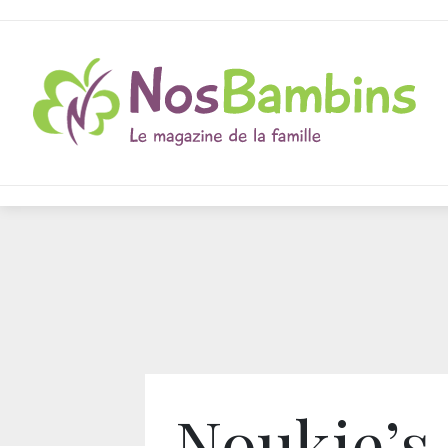
Noukie’s