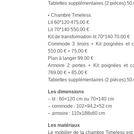
Tablettes supplémentaires (2 pièces) 50
l’
NextGen,
• Chambre Timeless
Des
une
Lit 60*120 475.00 €
trampolines
nouvelle
Lit 70*140 550.00 €
pour les
Ap
trottinette
Kit de transformation lit 70*140 70.00 €
co
grands et
mécanique
Commode 3 tiroirs + Kit poignées et c
su
les petits !
Beeper
510.00 € + 75.00 €
de
Durant les
Les
co
Plan à langer 99.00 €
vacances
enfants
fe
estivales
Armoire 2 portes + Kit poignées et c
débordent
he
et avec le
769.00 € + 85.00 €
souvent
di
retour des
Tablettes supplémentaires (2 pièces) 50
d’énergie.
de
beaux
Varier les
re
jours, c’est
Les dimensions
occupations
de
l’occasion
– lit : 60×120 cm ou 70×140 cm
n’est pas
d’
rêvée
– commode : 102×94,2×52 cm
toujours
pe
pour les
– armoire : 110x188x60 cm
simple.
pr
enfants
Conjuguer
15
de…
Les matériaux
divertissement,
activité
Le mobilier de la chambre Timeless est 