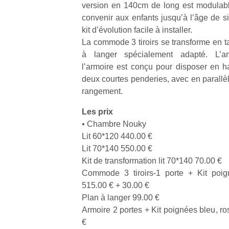
version en 140cm de long est modulable
qu
so
convenir aux enfants jusqu’à l’âge de si
s
kit d’évolution facile à installer.
c
La commode 3 tiroirs se transforme en t
p
à langer spécialement adapté. L’a
en
l’armoire est conçu pour disposer en 
Do
deux courtes penderies, avec en parallèle
me
rangement.
am
à 
Les prix
co
…
• Chambre Nouky
Lit 60*120 440.00 €
Lit 70*140 550.00 €
Kit de transformation lit 70*140 70.00 €
Commode 3 tiroirs-1 porte + Kit poig
515.00 € + 30.00 €
Plan à langer 99.00 €
Armoire 2 portes + Kit poignées bleu, r
€