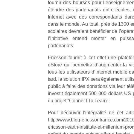
fournir des bourses pour l’enseigneme
étendre des partenariats entre écoles, 
Internet avec des correspondants dans
dans le monde. Au total, près de 1300 e
scolaires devraient bénéficier de l’opéra
l’initiative entend monter en pui
Un
partenariats.
Ericsson fournit à cet effet une platef
p
eStore qui permettra d’augmenter la vis
e
tous les utilisateurs d’Internet mobile
u
tard, la solution IPX sera également utili
public à faire des donations via leur té
investit également 500 000 dollars US 
du projet “Connect To Learn”.
cl
Pour découvrir l’intégralité de cet art
Le
http://www.blog-ericssonfrance.com/20
pe
ericsson-earth-institute-et-millenium-p
qu