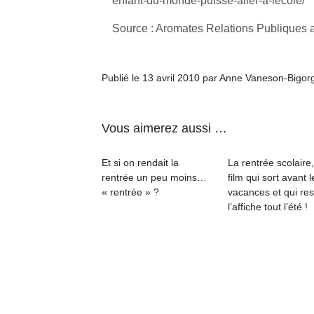
enfant-du-monde-puisse-aller-a-lecole/
qu
so
Source : Aromates Relations Publiques 
s
c
p
Publié le 13 avril 2010 par Anne Vaneson-Bigor
en
Do
me
am
Vous aimerez aussi …
à 
co
Et si on rendait la
La rentrée scolaire
…
rentrée un peu moins…
film qui sort avant l
« rentrée » ?
vacances et qui res
l’affiche tout l’été !