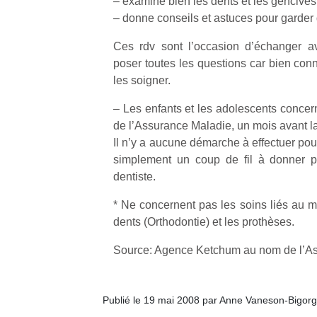
– examine bien les dents et les gencives 
l’aventure
– donne conseils et astuces pour garder
A 
était au
NextGen,
du
Des
bout du
Ces rdv sont l’occasion d’échanger av
une
dé
trampolines
jardin ?
poser toutes les questions car bien conn
nouvelle
de
pour les
Après trois
les soigner.
pr
trottinette
confinements
grands et
gr
mécanique
successifs,
– Les enfants et les adolescents concern
les petits !
ch
Beeper
des
Durant les
de l’Assurance Maladie, un mois avant la
e
Les
couvre-
vacances
Il n’y a aucune démarche à effectuer pou
fu
enfants
feux à des
estivales
va
simplement un coup de fil à donner p
débordent
heures
et avec le
es
dentiste.
souvent
différentes,
retour des
le
d’énergie.
des
beaux
ja
* Ne concernent pas les soins liés au 
Varier les
restrictions
jours, c’est
dents (Orthodontie) et les prothèses.
occupations
de
l’occasion
n’est pas
d’éloignement
rêvée
Source: Agence Ketchum au nom de l’A
toujours
pendant
pour les
simple.
presque
enfants
Conjuguer
15 mois,…
de…
divertissement,
Publié le 19 mai 2008 par Anne Vaneson-Bigor
activité