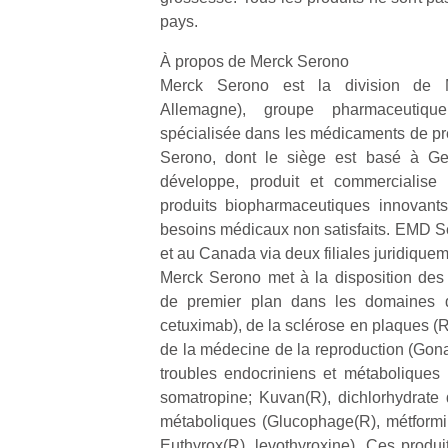
physique
pays.
ou
apprentissage…
À propos de Merck Serono
Merck Serono est la division de 
Allemagne), groupe pharmaceutiqu
spécialisée dans les médicaments de pre
Serono, dont le siège est basé à Gen
développe, produit et commercialise 
produits biopharmaceutiques innovant
besoins médicaux non satisfaits. EMD S
et au Canada via deux filiales juridiqu
Merck Serono met à la disposition des
de premier plan dans les domaines de
cetuximab), de la sclérose en plaques (Re
de la médecine de la reproduction (Gonal-f
troubles endocriniens et métaboliques 
somatropine; Kuvan(R), dichlorhydrate d
métaboliques (Glucophage(R), métformin
Euthyrox(R), levothyroxine). Ces produi