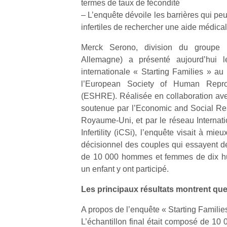
termes de taux de fécondité
– L’enquête dévoile les barrières qui p
infertiles de rechercher une aide médical
Merck Serono, division du groupe 
Allemagne) a présenté aujourd’hui le
Un
internationale « Starting Families » 
l’European Society of Human Repro
(ESHRE). Réalisée en collaboration avec 
p
soutenue par l’Economic and Social R
e
Royaume-Uni, et par le réseau Internat
u
Infertility (iCSi), l’enquête visait à m
décisionnel des couples qui essayent de
de 10 000 hommes et femmes de dix hui
un enfant y ont participé.
Les principaux résultats montrent que
cl
Le
A propos de l’enquête « Starting Famili
pe
L’échantillon final était composé de 10
qu