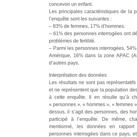
qu
concevoir un enfant.
so
Les principales caractéristiques de la p
s
l’enquête sont les suivantes :
c
– 83% de femmes, 17% d’hommes.
p
– 61% des personnes interrogées ont déc
en
problèmes de fertilité.
Do
– Parmi les personnes interrogées, 54%
me
am
Amérique, 16% dans la zone APAC (Asi
à 
d’autres pays.
co
…
Interprétation des données
Les résultats ne sont pas représentatifs
et ne représentent que la population de
à cette enquête. Il en résulte qu’à c
« personnes », « hommes », « femmes », s
dessus, il s’agit des personnes, des 
participé à l’enquête. De même, ch
mentionné, les données en rapport 
personnes interrogées dans ce pays, e