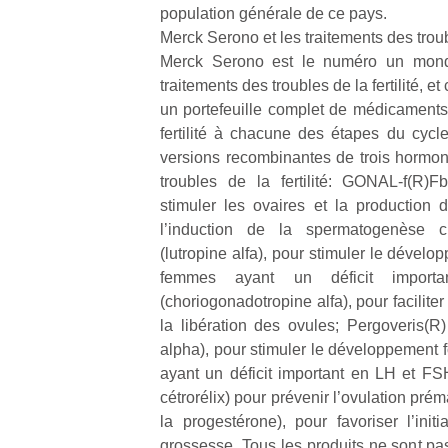
population générale de ce pays.
Merck Serono et les traitements des troubl
NextGen,
l’
Des
Merck Serono est le numéro un mond
une
trampolines
traitements des troubles de la fertilité, et 
nouvelle
pour les
un portefeuille complet de médicaments t
trottinette
grands et
fertilité à chacune des étapes du cycle
mécanique
Ap
les petits !
versions recombinantes de trois hormones
Beeper
co
Durant les
troubles de la fertilité: GONAL-f(R)FbM
Les
su
vacances
stimuler les ovaires et la production
enfants
de
estivales
l’induction de la spermatogenèse c
débordent
co
et avec le
souvent
(lutropine alfa), pour stimuler le dévelop
fe
retour des
d’énergie.
he
femmes ayant un déficit importa
beaux
Varier les
di
(choriogonadotropine alfa), pour faciliter 
jours, c’est
occupations
de
l’occasion
la libération des ovules; Pergoveris(R) (
n’est pas
re
rêvée
alpha), pour stimuler le développement f
toujours
de
pour les
ayant un déficit important en LH et FSH
simple.
d’
enfants
cétrorélix) pour prévenir l’ovulation prém
Conjuguer
pe
de…
divertissement,
la progestérone), pour favoriser l’init
pr
activité
15
grossesse. Tous les produits ne sont pa