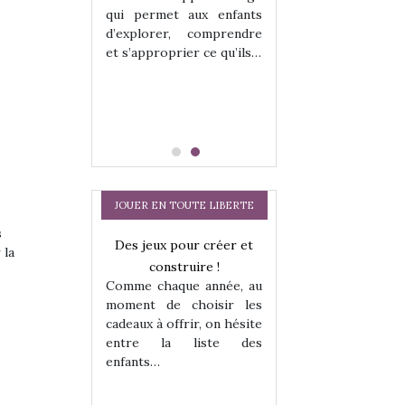
hes quelles
Les peluches q
qui permet aux enfants
ent, sont des
qu’elles soient, s
d’explorer, comprendre
s pour les
compagnons pou
et s’approprier ce qu’ils…
dou, meilleur
enfants. Doudou, m
 à câliner,
ami, objet à câ
confident,…
JOUER EN TOUTE LIBERTE
s
a trottinette
Des jeux pour créer et
 la
 : bien plus
construire !
Comme chaque année, au
 jeu !
moment de choisir les
our la glisse
cadeaux à offrir, on hésite
sel, et même
entre la liste des
tits peuvent
enfants…
Comment choisir
 s’y initier.
te…
cabanes et des tip