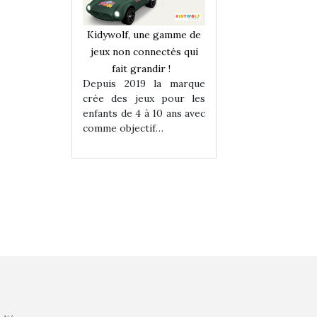
une gamme de
Kidywolf, une gamme de
Kidywolf, une ga
onnectés qui
jeux non connectés qui
jeux non connecté
randir !
fait grandir !
fait grandir 
9 la marque
Depuis 2019 la marque
Depuis 2019 la 
eux pour les
crée des jeux pour les
crée des jeux po
 à 10 ans avec
enfants de 4 à 10 ans avec
enfants de 4 à 10 a
tif…
comme objectif…
comme objectif…