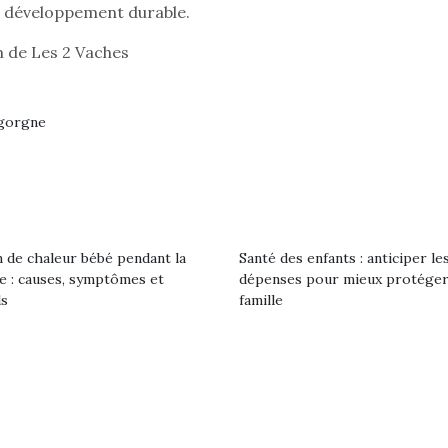
eluches quelles
Les peluc
du développement durable.
qui permet aux enfants
es soient, sont des
qu’elles soi
d’explorer, comprendre
agnons pour les
compagnon
 de Les 2 Vaches
et s’approprier ce qu’ils…
s. Doudou, meilleur
enfants. Dou
objet à câliner,
ami, objet
ent,…
confident,…
igorgne
 de chaleur bébé pendant la
Santé des enfants : anticiper le
Le boom de l
le : causes, symptômes et
dépenses pour mieux protéger
pour enfant
ls
famille
qu’un
L’attrait p
est univer
 l’aventure était au
les plus pe
T’AS TON NERF ?
commencer à
out du jardin ?
A l’heure du
La trottinet
trois confinements
déconfinement, des
ssifs, des couvre-