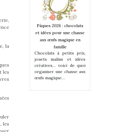
erie,
 : chocolats
Pâques 2026 : chocolats
Pâques 2026 : cho
ence
ur une chasse
et idées pour une chasse
et idées pour une
magique en
aux œufs magique en
aux œufs magiqu
, la
ille
famille
famille
 petits prix,
Chocolats à petits prix,
Chocolats à petit
ins et idées
jouets malins et idées
jouets malins et
ques
voici de quoi
créatives… voici de quoi
créatives… voici 
ne chasse aux
organiser une chasse aux
organiser une cha
t les
ue…
œufs magique…
œufs magique…
vres
uées
uler
 les
nser