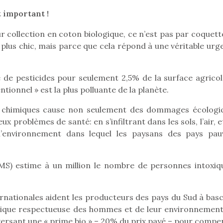
 important !
ur collection en coton biologique, ce n’est pas par coquett
Pâques 2026 : chocolats
Pâques 2026
 plus chic, mais parce que cela répond à une véritable urg
et idées pour une chasse
et idées po
aux œufs magique en
aux œufs 
e pesticides pour seulement 2,5% de la surface agricole
famille
fam
tionnel » est la plus polluante de la planète.
Chocolats à petits prix,
Chocolats à
jouets malins et idées
jouets mal
es chimiques cause non seulement des dommages écologi
créatives… voici de quoi
créatives… 
organiser une chasse aux
organiser u
ux problèmes de santé: en s’infiltrant dans les sols, l’air, e
œufs magique…
œufs magiq
l’environnement dans lequel les paysans des pays pau
MS) estime à un million le nombre de personnes intoxiq
rnationales aident les producteurs des pays du Sud à basc
gique respectueuse des hommes et de leur environnement,
versant une « prime bio » – 20% du prix payé – pour compe