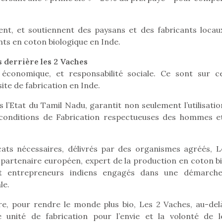
nt, et soutiennent des paysans et des fabricants locau
nts en coton biologique en Inde.
s derrière les 2 Vaches
 économique, et responsabilité sociale. Ce sont sur c
ite de fabrication en Inde.
 l’Etat du Tamil Nadu, garantit non seulement l’utilisatio
 conditions de Fabrication respectueuses des hommes e
icats nécessaires, délivrés par des organismes agréés, L
 partenaire européen, expert de la production en coton bi
s et entrepreneurs indiens engagés dans une démarch
loutre en peluche
Petit chef deviendra
Une loutre
le.
r les enfants, un
grand !
pour les 
Les jeux d’imitation
al qui change des
animal qui
oire, pour rendre le monde plus bio, Les 2 Vaches, au-del
constituent un véritable
ands classiques !
grands cl
e unité de fabrication pour l’envie et la volonté de l
terrain d’apprentissage