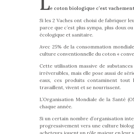
L
e coton biologique c’est vachement
Si les 2 Vaches ont choisi de fabriquer le
parce que c’est plus sympa, plus doux ou
écologique et sanitaire.
Avec 25% de la consommation mondiale d
culture conventionnelle du coton « conven
Cette utilisation massive de substanc
irréversibles, mais elle pose aussi de série
eaux, ces produits contaminent tout 
travaillent, vivent et se nourrissent.
L’Organisation Mondiale de la Santé (O
chaque année.
Si un certain nombre d’organisation inte
progressivement vers une culture biolo
acheteurs jouent un rôle majeur en leur 