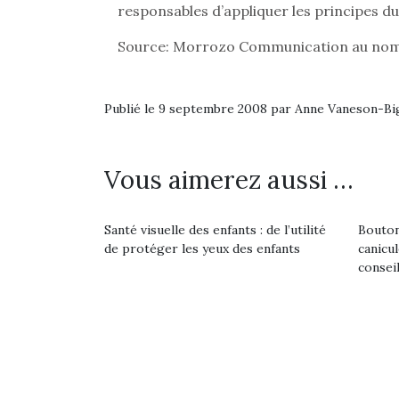
Les p
responsables d’appliquer les principes 
qu’ell
comp
Source: Morrozo Communication au nom
enfant
ami, 
confid
Publié le 9 septembre 2008 par Anne Vaneson-B
Vous aimerez aussi …
Santé visuelle des enfants : de l’utilité
Bouton
de protéger les yeux des enfants
canicu
consei
Et si
b
NextGen, une nouvelle
Après 
trottinette mécanique
Des trampolines pour les
succe