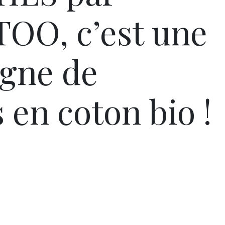
O, c’est une
igne de
en coton bio !