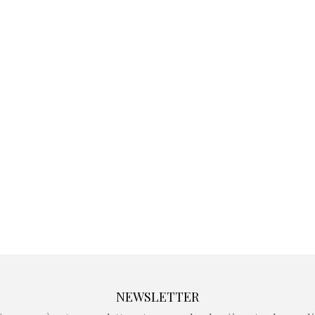
Kidywolf, une gamme de
Kidywolf, 
jeux non connectés qui
jeux non c
fait grandir !
fait g
Depuis 2019 la marque
Depuis 201
crée des jeux pour les
crée des j
enfants de 4 à 10 ans avec
enfants de 4
comme objectif…
comme objec
NEWSLETTER