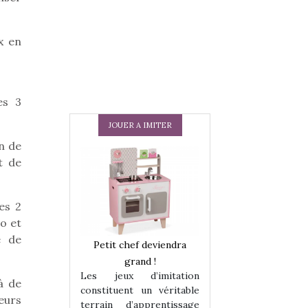
x en
es 3
JOUER A IMITER
n de
t de
es 2
o et
e de
 en peluche
Petit chef deviendra
Une loutre en pe
enfants, un
grand !
pour les enfants
Les jeux d’imitation
 change des
animal qui chang
à de
constituent un véritable
assiques !
grands classiqu
eurs
terrain d’apprentissage