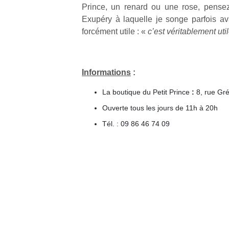
Prince, un renard ou une rose, pensez
Exupéry à laquelle je songe parfois av
NextGen,
l’
Des
forcément utile : «
c’est véritablement util
une
trampolines
nouvelle
pour les
trottinette
grands et
Informations
:
mécanique
Ap
les petits !
Beeper
co
Durant les
La boutique du Petit Prince
:
8, rue Gr
Les
su
vacances
enfants
Ouverte tous les jours de 11h à 20h
de
estivales
débordent
co
et avec le
Tél. : 09 86 46 74 09
souvent
fe
retour des
d’énergie.
he
beaux
Varier les
di
jours, c’est
occupations
de
l’occasion
n’est pas
re
rêvée
toujours
de
pour les
simple.
d’
enfants
Conjuguer
pe
de…
divertissement,
pr
activité
15