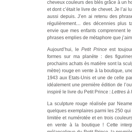
cheveux couleurs des blés grâce à un h
et dont c’était le livre de chevet. Je l’ai lu
aussi depuis. J’en ai retenu des phra
régulièrement… des décennies plus ta
envie que mes enfants comprennent le 
phrases emplies de métaphore que j’aimer
Un
Aujourd’hui, le
Petit Prince
est toujou
formes sur ma planète : des figurines
p
prochains achats ès matière sont la scul
e
mètre) rouge en vente à la boutique, un
u
1943 aux Etats-Unis et une de celle pa
idéalement une première édition de l’ou
inspiré le livre du Petit Prince :
Lettres à
La sculpture rouge réalisée par Neamedi
cl
quelques exemplaires parmi les 250 qui o
Le
limitée et numérotée et en trois couleurs
pe
en vente à la boutique ! Cette interp
qu
mélancolique du Petit Prince, la premièr