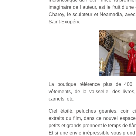
qu
imaginaire de l’auteur, est le fruit d’un
so
Charoy, le sculpteur et Neamadia, avec 
s
Saint-Exupéry.
c
p
en
Do
me
am
à 
co
…
La boutique référence plus de 400 p
vêtements, de la vaisselle, des livres
carnets, etc.
Ciel étoilé, peluches géantes, coin 
extraits du film, dans ce nouvel espace
petits et grands prennent le temps de flâ
Et si une envie irrépressible vous prend