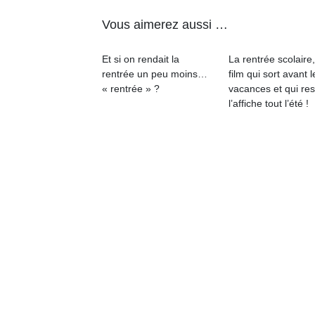
Vous aimerez aussi …
Et si on rendait la
La rentrée scolaire
rentrée un peu moins…
film qui sort avant l
« rentrée » ?
vacances et qui res
Un
l’affiche tout l’été !
p
e
u
cl
Le
pe
qu