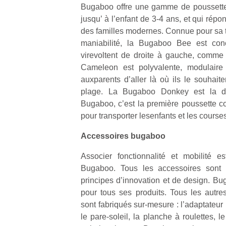
qu
Bugaboo offre une gamme de poussette
so
jusqu’ à l’enfant de 3-4 ans, et qui rép
s
des familles modernes. Connue pour sa ta
c
maniabilité, la Bugaboo Bee est con
p
virevoltent de droite à gauche, comme
en
Cameleon est polyvalente, modulaire e
Do
auxparents d’aller là où ils le souhaiten
me
am
plage. La Bugaboo Donkey est la de
à 
Bugaboo, c’est la première poussette 
co
pour transporter lesenfants et les course
…
Accessoires bugaboo
Associer fonctionnalité et mobilité
Bugaboo. Tous les accessoires sont
principes d’innovation et de design. Bu
pour tous ses produits. Tous les autr
sont fabriqués sur-mesure : l’adaptateur 
le pare-soleil, la planche à roulettes, le