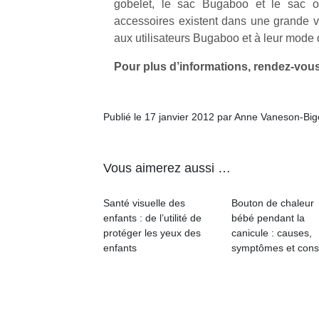
gobelet, le sac Bugaboo et le sac or
accessoires existent dans une grande v
NextGen,
aux utilisateurs Bugaboo et à leur mode 
l’
Des
une
trampolines
Pour plus d’informations, rendez-vous
nouvelle
pour les
trottinette
grands et
mécanique
Ap
les petits !
Publié le 17 janvier 2012 par Anne Vaneson-Bi
Beeper
co
Durant les
Les
su
vacances
enfants
de
estivales
débordent
Vous aimerez aussi …
co
et avec le
souvent
fe
retour des
d’énergie.
he
beaux
Santé visuelle des
Bouton de chaleur
Varier les
di
jours, c’est
enfants : de l’utilité de
bébé pendant la
occupations
de
l’occasion
protéger les yeux des
canicule : causes,
n’est pas
re
rêvée
enfants
symptômes et cons
toujours
de
pour les
simple.
d’
enfants
Conjuguer
pe
de…
divertissement,
pr
activité
15