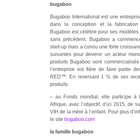
bugaboo
Bugaboo International est une entrepris
dans la conception et la fabrication
Bugaboo est célèbre pour ses modèles 
sans précédent. Bugaboo a commencé
Un
start-up mais a connu une forte croissa
suivantes pour devenir un acteur mondia
produits Bugaboo sont commercialisés
p
l’entreprise est fière de faire partie
e
RED™. En reversant 1 % de ses recett
u
produits
– au Fonds mondial, elle participe à 
Afrique, avec l’objectif, d’ici 2015, de 
VIH de la mère à l’enfant. Pour plus d’i
cl
le site
bugaboo.com
Le
pe
la famille bugaboo
qu