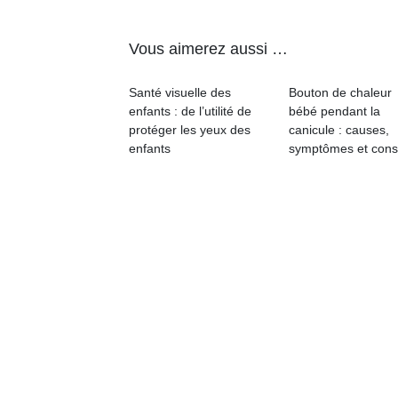
qu
so
s
Vous aimerez aussi …
c
p
Santé visuelle des
Bouton de chaleur
en
enfants : de l’utilité de
bébé pendant la
Do
protéger les yeux des
canicule : causes,
me
enfants
symptômes et cons
am
à 
co
…