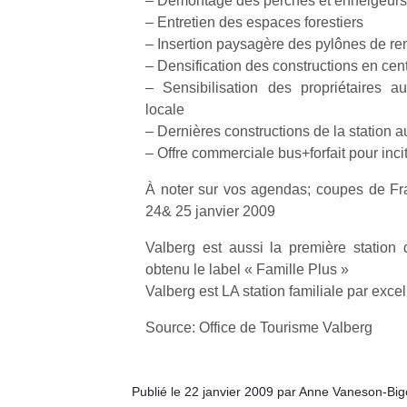
– Démontage des perches et enneigeurs 
– Entretien des espaces forestiers
– Insertion paysagère des pylônes de 
– Densification des constructions en cen
– Sensibilisation des propriétaires au
locale
Un
– Dernières constructions de la station
– Offre commerciale bus+forfait pour incit
p
À noter sur vos agendas; coupes de Fr
e
24& 25 janvier 2009
u
Valberg est aussi la première station
obtenu le label « Famille Plus »
Valberg est LA station familiale par exce
Source: Office de Tourisme Valberg
cl
Le
pe
Publié le 22 janvier 2009 par Anne Vaneson-Bi
qu