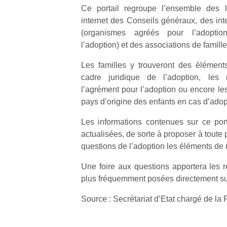
Ce portail regroupe l’ensemble des li
internet des Conseils généraux, des int
(organismes agréés pour l’adoptio
l’adoption) et des associations de famill
Les familles y trouveront des élément
Un
cadre juridique de l’adoption, les 
l’agrément pour l’adoption ou encore le
pays d’origine des enfants en cas d’adopt
p
e
Les informations contenues sur ce por
u
actualisées, de sorte à proposer à toute
questions de l’adoption les éléments de 
Une foire aux questions apportera les 
plus fréquemment posées directement sur
cl
Source : Secrétariat d’Etat chargé de la 
Le
pe
qu