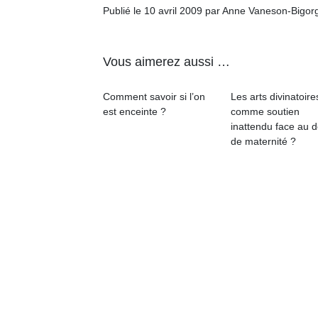
qu
Publié le 10 avril 2009 par Anne Vaneson-Bigor
so
s
c
Vous aimerez aussi …
p
en
Comment savoir si l’on
Les arts divinatoire
Do
est enceinte ?
comme soutien
me
inattendu face au d
am
de maternité ?
à 
co
…