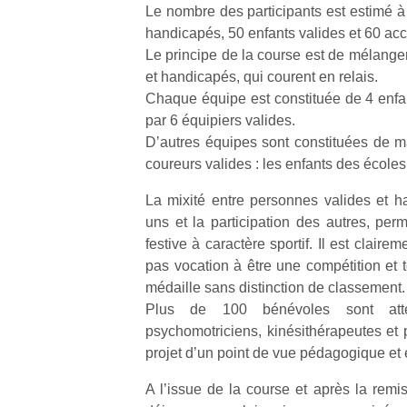
Le nombre des participants est estimé à 
handicapés, 50 enfants valides et 60 a
Le principe de la course est de mélanger
et handicapés, qui courent en relais.
Chaque équipe est constituée de 4 enfan
par 6 équipiers valides.
Un
D’autres équipes sont constituées de 
coureurs valides : les enfants des écol
p
La mixité entre personnes valides et h
e
uns et la participation des autres, pe
u
festive à caractère sportif. Il est claire
pas vocation à être une compétition et 
médaille sans distinction de classement.
Plus de 100 bénévoles sont atte
psychomotriciens, kinésithérapeutes et 
cl
projet d’un point de vue pédagogique et 
Le
pe
A l’issue de la course et après la remi
qu