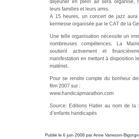
déjeuner en plein air sera organisé, ré
qu
leurs familles et leurs amis.
so
A 15 heures, un concert de jazz aura 
s
c
kermesse organisée par le CAT de la Ge
p
en
Une telle organisation nécessite un imm
Do
nombreuses compétences. La Mairie
me
soutient activement et financièrem
am
manifestation en mettant à disposition l
à 
matériel.
co
…
Pour se rendre compte du bonheur des 
film 2007 sur :
www.handicapmarathon.com
Source: Editions Hatier au nom de la 
d’enfants handicapés
Publié le 6 juin 2008 par Anne Vaneson-Bigorg