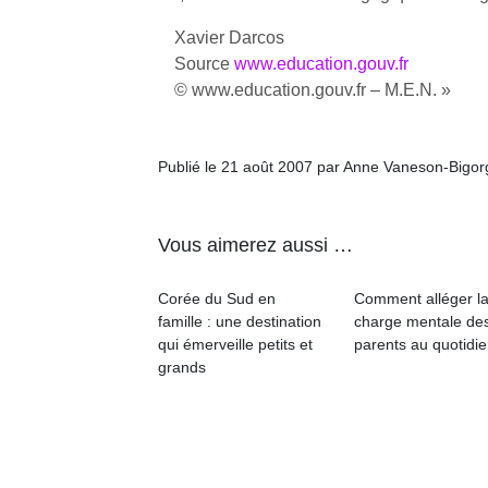
p
e
Xavier Darcos
u
Source
www.education.gouv.fr
© www.education.gouv.fr – M.E.N. »
Publié le 21 août 2007 par Anne Vaneson-Bigo
cl
Le
pe
Vous aimerez aussi …
qu
qu
Corée du Sud en
Comment alléger l
so
famille : une destination
charge mentale de
s
qui émerveille petits et
parents au quotidie
c
grands
p
en
Do
me
am