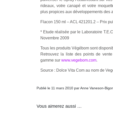
rideaux, votre canapé et votre moquette
plus propices aux développements des a
Flacon 150 ml – ACL 421201.2 – Prix publ
* Etude réalisée par le Laboratoire T.E
Un
Novembre 2009
Tous les produits Végébom sont disponi
p
Retrouvez la liste des points de vente 
e
gamme sur
www.vegebom.com
.
u
Source : Dolce Vita Com au nom de Ve
Publié le 11 mars 2010 par Anne Vaneson-Bigo
cl
Le
pe
Vous aimerez aussi …
qu