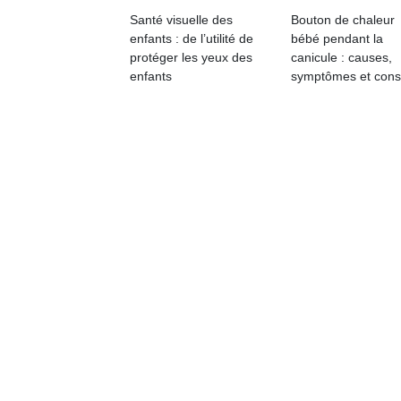
qu
Santé visuelle des
Bouton de chaleur
so
enfants : de l’utilité de
bébé pendant la
s
protéger les yeux des
canicule : causes,
c
enfants
symptômes et cons
p
en
Do
me
am
à 
co
…