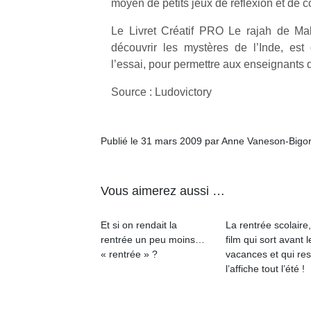
moyen de petits jeux de réflexion et de
Le Livret Créatif PRO Le rajah de Mal
découvrir les mystères de l’Inde, est 
l’essai, pour permettre aux enseignants d
Source : Ludovictory
Un
Publié le 31 mars 2009 par Anne Vaneson-Bigo
p
e
u
Vous aimerez aussi …
Et si on rendait la
La rentrée scolaire
rentrée un peu moins…
film qui sort avant l
« rentrée » ?
vacances et qui res
cl
l’affiche tout l’été !
Le
pe
qu