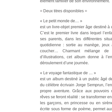
élément familier de son environnement.
= Deux titres disponibles =
« Le petit monde de… »
est un livre-objet premier âge destiné à
C’est le premier livre dans lequel l’enf
Un
ses parents, dans les différentes situ
quotidienne : sortie au manège, jeux
coucher… Charmant mélange de p
p
d’illustrations, cet album donne à l’
e
déroulement d’une journée.
u
« Le voyage fantastique de … »
est un album destiné à un public âgé d
du célèbre écrivain Jorge Semprun, l’en
propre aventure. Grâce aux pouvoirs 
cl
rêves se feront réalité : se transformer e
Le
les garçons, en princesse ou en sirène p
pe
écrite sous forme de poème, permet au
qu