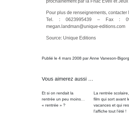
prochainement par la Fnac Eveil et Jeu
l’
Pour plus de renseignements, contac
NextGen,
Des
Tel. : 0623995439 – Fax : 0
une
trampolines
megan.landman@unique-editions.com
nouvelle
pour les
Ap
trottinette
co
grands et
Source: Unique Editions
mécanique
su
les petits !
Beeper
de
Durant les
Les
co
vacances
Publié le 4 mars 2008 par Anne Vaneson-Bigor
enfants
fe
estivales
débordent
he
et avec le
souvent
di
retour des
Vous aimerez aussi …
d’énergie.
de
beaux
Varier les
re
jours, c’est
occupations
de
l’occasion
Et si on rendait la
La rentrée scolaire
n’est pas
d’
rêvée
rentrée un peu moins…
film qui sort avant l
toujours
pe
pour les
« rentrée » ?
vacances et qui res
simple.
pr
enfants
l’affiche tout l’été !
Conjuguer
15
de…
divertissement,
activité