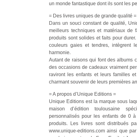
qu
un monde fantastique dont ils sont les p
so
= Des livres uniques de grande qualité =
s
c
Dans un souci constant de qualité, Uni
p
meilleurs techniques et matériaux de fa
en
produits sont solides et faits pour durer. 
Do
couleurs gaies et tendres, intègrent 
me
harmonie.
am
Autant de raisons qui font des albums 
à 
des occasions de cadeaux vraiment pers
co
…
raviront les enfants et leurs familles e
charmant souvenir de leurs premières a
= A propos d’Unique Editions =
Unique Editions est la marque sous laque
maison d’édition toulousaine spéc
personnalisés pour les enfants de 0 à
produits. Les livres sont distribués pa
www.unique-editions.com ainsi que pa