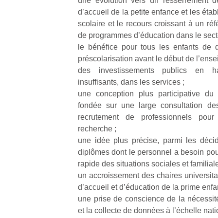
une évolution vers un resserrement de
qu
d’accueil de la petite enfance et les ét
so
scolaire et le recours croissant à un réf
s
de programmes d’éducation dans le secte
c
p
le bénéfice pour tous les enfants de
en
préscolarisation avant le début de l’ense
Do
des investissements publics en ha
me
insuffisants, dans les services ;
am
une conception plus participative du 
à 
fondée sur une large consultation de
co
recrutement de professionnels pour
…
recherche ;
une idée plus précise, parmi les décide
diplômes dont le personnel a besoin pour
rapide des situations sociales et familiale
un accroissement des chaires universitai
d’accueil et d’éducation de la prime enfa
une prise de conscience de la nécessité
et la collecte de données à l’échelle na