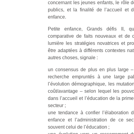
concernant les jeunes enfants, le rôle d
publics, et la finalité de l’accueil et
enfance.
Petite enfance, Grands défis II, q
comparative de faits nouveaux et de 
Un
lumière les stratégies novatrices et p
être adaptées à différents contextes na
autres choses, signale :
p
e
un consensus de plus en plus large –
u
recherche empruntés à une large pal
l’évolution démographique, les mutation
coût/avantage – selon lequel les pouvoi
dans l’accueil et l’éducation de la prim
secteur ;
cl
une tendance à confier l’élaboration de
Le
enfance et l’administration de ce sec
pe
souvent celui de l’éducation ;
qu