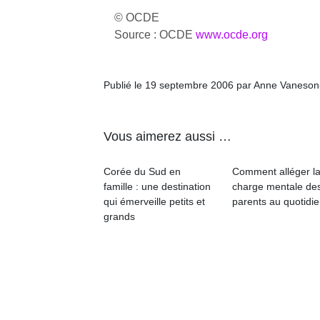
© OCDE
NextGen,
Source : OCDE
www.ocde.org
l’
Des
une
trampolines
nouvelle
pour les
Publié le 19 septembre 2006 par Anne Vaneson
trottinette
grands et
mécanique
Ap
les petits !
Beeper
co
Durant les
Vous aimerez aussi …
Les
su
vacances
enfants
de
estivales
débordent
co
et avec le
Corée du Sud en
Comment alléger l
souvent
fe
retour des
famille : une destination
charge mentale de
d’énergie.
he
beaux
qui émerveille petits et
parents au quotidie
Varier les
di
jours, c’est
grands
occupations
de
l’occasion
n’est pas
re
rêvée
toujours
de
pour les
simple.
d’
enfants
Conjuguer
pe
de…
divertissement,
pr
activité
15