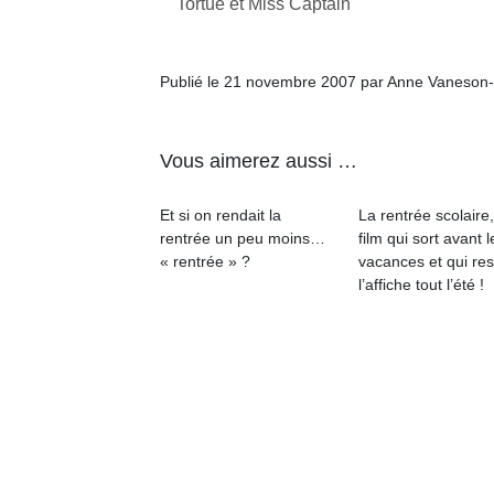
Tortue et Miss Captain
qu
so
s
c
Publié le 21 novembre 2007 par Anne Vaneson
p
en
Do
Vous aimerez aussi …
me
am
Et si on rendait la
La rentrée scolaire
à 
rentrée un peu moins…
film qui sort avant l
co
« rentrée » ?
vacances et qui res
…
l’affiche tout l’été !
Des