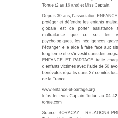
Tortue (2 au 16 ans) et Miss Captain.
Depuis 30 ans, l’association ENFANC
protéger et défendre les enfants maltra
globale est de porter assistance 
maltraitance que ce soit les v
Un
psychologiques, les négligences grav
l’étranger, elle aide à faire face aux si
long terme elle s’investit dans des pr
p
ENFANCE ET PARTAGE traite chaqu
e
d’enfants victimes avec l’aide de 50 avo
u
bénévoles répartis dans 27 comités loca
de la France.
www.enfance-et-partage.org
Infos lecteurs Captain Tortue au 04 4
cl
tortue.com
Le
pe
Source: BORACAY – RELATIONS PRE
qu