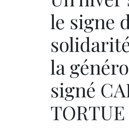
le signe d
solidarit
la génér
signé C
TORTUE 