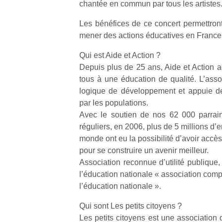
chantée en commun par tous les artistes
Les bénéfices de ce concert permettron
NextGen,
l’
Des
mener des actions éducatives en France 
une
trampolines
nouvelle
pour les
Qui est Aide et Action ?
trottinette
grands et
Depuis plus de 25 ans, Aide et Action agi
mécanique
Ap
les petits !
tous à une éducation de qualité. L’asso
Beeper
co
Durant les
logique de développement et appuie de
Les
su
vacances
par les populations.
enfants
de
estivales
Avec le soutien de nos 62 000 parrain
débordent
co
et avec le
souvent
réguliers, en 2006, plus de 5 millions d’e
fe
retour des
d’énergie.
he
monde ont eu la possibilité d’avoir accè
beaux
Varier les
di
jours, c’est
pour se construire un avenir meilleur.
occupations
de
l’occasion
Association reconnue d’utilité publique,
n’est pas
re
rêvée
l’éducation nationale « association com
toujours
de
pour les
l’éducation nationale ».
simple.
d’
enfants
Conjuguer
pe
de…
Qui sont Les petits citoyens ?
divertissement,
pr
Les petits citoyens est une association
activité
15