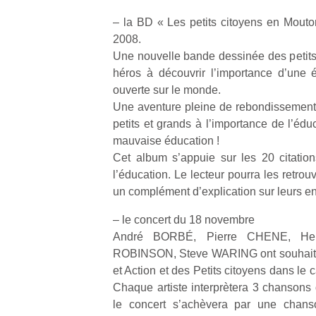
qu
– la BD « Les petits citoyens en Mouton
so
s
2008.
c
Une nouvelle bande dessinée des petits
p
héros à découvrir l’importance d’une éd
en
ouverte sur le monde.
Do
Une aventure pleine de rebondissements
me
petits et grands à l’importance de l’édu
am
mauvaise éducation !
à 
co
Cet album s’appuie sur les 20 citation
…
l’éducation. Le lecteur pourra les retrouv
un complément d’explication sur leurs 
– le concert du 18 novembre
André BORBÉ, Pierre CHENE, Hen
ROBINSON, Steve WARING ont souhaité so
et Action et des Petits citoyens dans le
Chaque artiste interprètera 3 chansons 
le concert s’achèvera par une chan