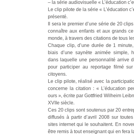
– la série audiovisuelle « L’éducation c’e
Le clip pilote de la série « L’éducation c
présenté.
Il sera le premier d’une série de 20 clips
connaître aux enfants et aux grands ce 
monde, à travers des citations de tous le
Un
Chaque clip, d’une durée de 1 minute, i
biais d’une saynète animée simple, hu
dans laquelle une personnalité arrive 
p
pour participer au reportage filmé sur 
e
citoyens.
u
Le clip pilote, réalisé avec la particip
concerne la citation : « L’éducation peu
ours », écrite par Gottfried Wilheim Lei
XVIIe siècle.
Ces 20 clips sont soutenus par 20 entrepr
cl
diffusés à partir d’avril 2008 sur toute
Le
sites internet qui le souhaitent. En no
pe
qu
être remis à tout enseignant qui en fera