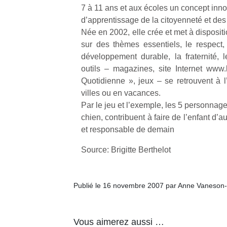
physique
7 à 11 ans et aux écoles un concept inno
ou
d’apprentissage de la citoyenneté et des 
apprentissage…
Née en 2002, elle crée et met à dispositi
sur des thèmes essentiels, le respect, 
développement durable, la fraternité
outils – magazines, site Internet www.l
Quotidienne », jeux – se retrouvent à l
villes ou en vacances.
Par le jeu et l’exemple, les 5 personnages
chien, contribuent à faire de l’enfant d’au
et responsable de demain
Source: Brigitte Berthelot
Publié le 16 novembre 2007 par Anne Vaneson
Vous aimerez aussi …