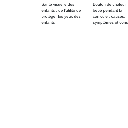
qu
Santé visuelle des
Bouton de chaleur
so
enfants : de l’utilité de
bébé pendant la
s
protéger les yeux des
canicule : causes,
c
enfants
symptômes et cons
p
en
Do
me
am
à 
co
…