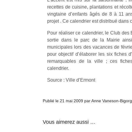
recettes de cuisine, plantations et réco
vingtaine d’enfants âgés de 8 à 11 an
projet . Ce calendrier est distribué dans
Pour réaliser ce calendrier, le Club de
Un
sortie dans le parc de la Mairie ains
municipales lors des vacances de février
pour objectif d’élaborer les six fiches d’
p
remarquables de la ville ; ces fiche
e
calendrier.
u
Source : Ville d’Ermont
Publié le 21 mai 2009 par Anne Vaneson-Bigor
cl
Le
Vous aimerez aussi …
pe
qu