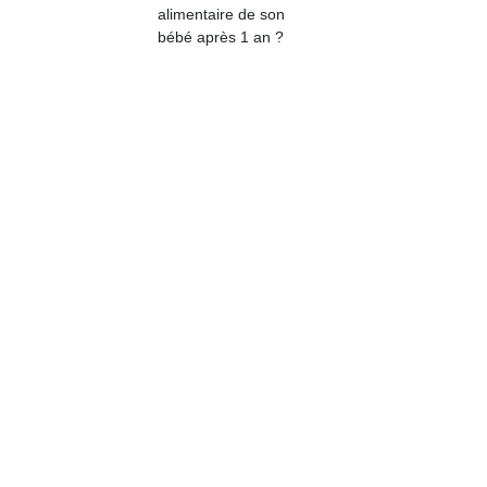
qu
alimentaire de son
so
bébé après 1 an ?
s
c
p
en
Do
me
am
à 
co
…