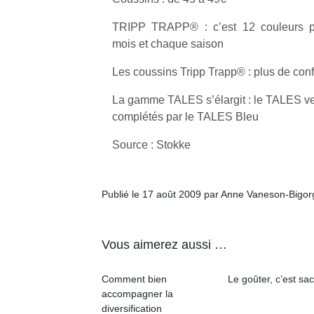
TRIPP TRAPP® : c’est 12 couleurs 
mois et chaque saison
Les coussins Tripp Trapp® : plus de con
Un
La gamme TALES s’élargit : le TALES ve
complétés par le TALES Bleu
p
Source : Stokke
e
u
Publié le 17 août 2009 par Anne Vaneson-Bigo
Vous aimerez aussi …
cl
Le
Comment bien
Le goûter, c’est sac
pe
accompagner la
qu
diversification