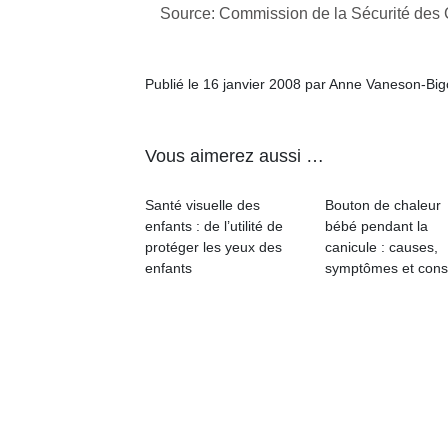
Source: Commission de la Sécurité de
Publié le 16 janvier 2008 par Anne Vaneson-Bi
Un
Vous aimerez aussi …
Santé visuelle des
Bouton de chaleur
p
enfants : de l’utilité de
bébé pendant la
e
protéger les yeux des
canicule : causes,
u
enfants
symptômes et cons
cl
Le
pe
qu