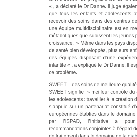
« , a déclaré le Dr Danne. Il juge égale
que tous les enfants et adolescents a
recevoir des soins dans des centres de 
une équipe multidisciplinaire est en mes
métaboliques que subissent les jeunes pa
Un
croissance. » Même dans les pays disp
de santé bien développés, plusieurs enfa
des équipes disposant d’une expérien
p
infantile « , a expliqué le Dr Danne. Il
e
ce problème.
u
SWEET – des soins de meilleure qualité 
SWEET signifie » meilleur contrôle du d
les adolescents : travailler à la création
s’appuie sur un partenariat constitué d’
européennes établies dans le domaine d
cl
Le
par l’ISPAD, l’initiative a pour 
pe
recommandations conjointes à l’égard de
qu
de traitement dans le domaine de la diabé