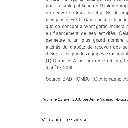
pour la santé publique de l’Union euro
en oeuvre de tous les objectifs du pro
NextGen,
l’
Des
bien plus élevé. En tant que directeur d
une
trampolines
que ce concept d’avant-garde incitera d’
nouvelle
pour les
au financement de ses activités. Cela 
trottinette
grands et
permettre à un plus grand nombre d’
mécanique
Ap
les petits !
atteints du diabète de recevoir des s
Beeper
co
Durant les
d’être traités par des équipes expérimen
Les
su
vacances
enfants
(1) Diabetes Atlas, troisième édition, F
de
estivales
débordent
co
diabète, 2006.
et avec le
souvent
fe
retour des
d’énergie.
Source: BAD HOMBURG, Allemagne, Ap
he
beaux
Varier les
di
jours, c’est
occupations
de
l’occasion
n’est pas
re
rêvée
Publié le 22 avril 2008 par Anne Vaneson-Bigor
toujours
de
pour les
simple.
d’
enfants
Conjuguer
pe
de…
Vous aimerez aussi …
divertissement,
pr
activité
15