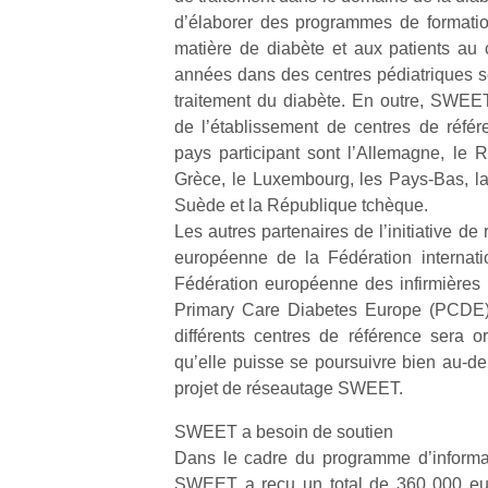
qu
d’élaborer des programmes de formatio
so
matière de diabète et aux patients au 
s
années dans des centres pédiatriques se
c
traitement du diabète. En outre, SWEET 
p
en
de l’établissement de centres de réfé
Do
pays participant sont l’Allemagne, le 
me
Grèce, le Luxembourg, les Pays-Bas, l
am
Suède et la République tchèque.
à 
Les autres partenaires de l’initiative d
co
européenne de la Fédération internati
…
Fédération européenne des infirmières
Primary Care Diabetes Europe (PCDE).
différents centres de référence sera 
qu’elle puisse se poursuivre bien au-de
projet de réseautage SWEET.
SWEET a besoin de soutien
Dans le cadre du programme d’informati
SWEET a reçu un total de 360 000 eur