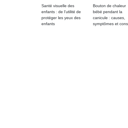
physique
Santé visuelle des
Bouton de chaleur
ou
enfants : de l’utilité de
bébé pendant la
apprentissage…
protéger les yeux des
canicule : causes,
enfants
symptômes et cons