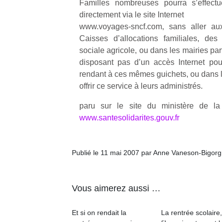
Familles nombreuses pourra s’effectu
directement via le site Internet
www.voyages-sncf.com, sans aller au
Caisses d’allocations familiales, de
sociale agricole, ou dans les mairies pa
disposant pas d’un accès Internet pou
Un
rendant à ces mêmes guichets, ou dans l
offrir ce service à leurs administrés.
p
paru sur le site du ministère de la 
e
www.santesolidarites.gouv.fr
u
Publié le 11 mai 2007 par Anne Vaneson-Bigor
cl
Vous aimerez aussi …
Le
pe
Et si on rendait la
La rentrée scolaire
qu