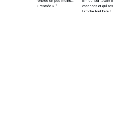
rentrée un peu moins…
film qui sort avant l
qu
« rentrée » ?
vacances et qui res
so
l’affiche tout l’été !
s
c
p
en
Do
me
am
à 
co
…