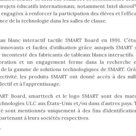
qu’un
premières grosses
projets éducatifs internationaux, notamment Intel skoool
 à des heures
L’attrait p
chaleurs et des futures
érentes, des
est univer
engagées à renforcer la participation des élèves et l’effic
vacances estivales, le
trictions de
les plus pe
ce de la technologie dans les salles de classe.
parc, le jardin, la…
ignement pendant
commencer à
e 15 mois,…
La trottinet
u blanc interactif tactile SMART Board en 1991. C’étai
innovants et faciles d’utilisation grâce auxquels SMART s
ncontesté des fabricants de tableaux blancs interactifs.
poration et un engagement ferme dans la recherche e
 de la gamme de solutions technologiques de SMART. Grâ
nectivité, les produits SMART ont donné accès à des mill
lectif et à l’apprentissage.
RT Board, smarttech et le logo SMART sont des mar
nologies ULC aux États-Unis et/ou dans d’autres pays. 
é sont mentionnés uniquement à des fins d’identification 
artenant à leurs sociétés respectives.
T