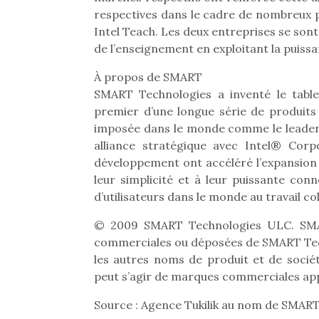
Beeper
respectives dans le cadre de nombreux 
grands et les petits !
feux
Les enfants débordent
Durant les vacances
diff
Intel Teach. Les deux entreprises se sont 
souvent d’énergie. Varier
estivales et avec le
res
de l’enseignement en exploitant la puissan
les occupations n’est pas
retour des beaux jours,
d’élo
toujours simple.
c’est l’occasion rêvée
presqu
À propos de SMART
Conjuguer
pour les enfants de…
SMART Technologies a inventé le tablea
divertissement, activité
premier d’une longue série de produits 
physique ou
imposée dans le monde comme le leader i
apprentissage…
alliance stratégique avec Intel® Cor
développement ont accéléré l’expansion
leur simplicité et à leur puissante con
d’utilisateurs dans le monde au travail col
© 2009 SMART Technologies ULC. SMA
commerciales ou déposées de SMART Tech
les autres noms de produit et de sociét
peut s’agir de marques commerciales app
Source : Agence Tukilik au nom de SMAR