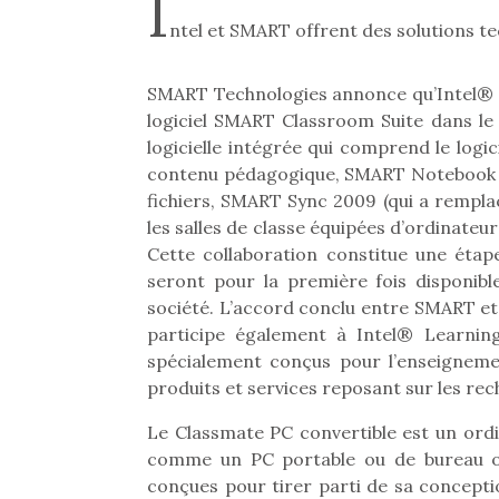
I
ntel et SMART offrent des solutions t
SMART Technologies annonce qu’Intel® C
logiciel SMART Classroom Suite dans le
logicielle intégrée qui comprend le logi
contenu pédagogique, SMART Notebook SE p
fichiers, SMART Sync 2009 (qui a remplac
les salles de classe équipées d’ordinate
Cette collaboration constitue une étap
seront pour la première fois disponibl
société. L’accord conclu entre SMART et 
participe également à Intel® Learning 
spécialement conçus pour l’enseignemen
produits et services reposant sur les rec
Le Classmate PC convertible est un ordi
comme un PC portable ou de bureau of
conçues pour tirer parti de sa conceptio