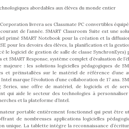
echnologiques abordables aux élèves du monde entier
orporation livrera ses Classmate PC convertibles équipé
Pâques 2026 : chocolats
Pâques 2026
 courant de l’année. SMART Classroom Suite est une solu
et idées pour une chasse
et idées po
ciel primé SMART Notebook pour la création et la diffusio
aux œufs magique en
aux œufs 
our les devoirs des élèves, la planification et la gestio
famille
fam
é le logiciel de gestion de salle de classe SynchronEyes) 
Chocolats à petits prix,
Chocolats à
jouets malins et idées
jouets mal
urs et SMART Response, système complet d’évaluation de l’é
créatives… voici de quoi
créatives… 
e majeure : les solutions logicielles pédagogiques de S
organiser une chasse aux
organiser u
es et préinstallées sur le matériel de référence d’une a
œufs magique…
œufs magiq
Intel marque l’évolution d’une collaboration de 17 ans. S
Series, une offre de matériel, de logiciels et de serv
t qui aide le secteur des technologies à personnaliser
herches et la plateforme d’Intel.
nateur portable entièrement fonctionnel qui peut être uti
frant de nombreuses applications logicielles pédagogi
n unique. La tablette intègre la reconnaissance d’écritur