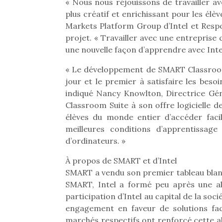
Les p
« Nous nous réjouissons de travailler 
qu’ell
plus créatif et enrichissant pour les élè
comp
Markets Platform Group d’Intel et Respo
enfant
projet. « Travailler avec une entrepris
ami, 
une nouvelle façon d’apprendre avec Inte
confid
« Le développement de SMART Classroom 
jour et le premier à satisfaire les beso
indiqué Nancy Knowlton, Directrice Gé
Classroom Suite à son offre logicielle 
élèves du monde entier d’accéder facil
meilleures conditions d’apprentissage 
d’ordinateurs. »
À propos de SMART et d’Intel
SMART a vendu son premier tableau blanc
SMART, Intel a formé peu après une al
Et si
participation d’Intel au capital de la s
b
NextGen, une nouvelle
engagement en faveur de solutions faci
Après 
trottinette mécanique
marchés respectifs ont renforcé cette al
Des trampolines pour les
succe