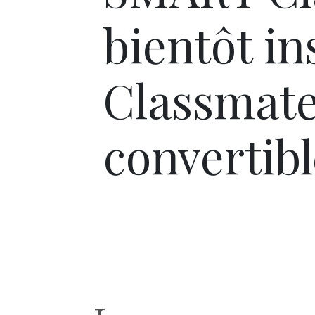
bientôt ins
Classmat
convertibl