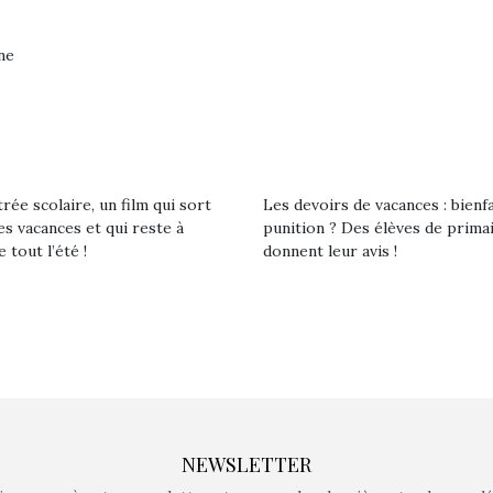
Kidywolf, une gamme de
Kidywolf, 
ne
jeux non connectés qui
jeux non c
fait grandir !
fait g
Depuis 2019 la marque
Depuis 201
crée des jeux pour les
crée des j
enfants de 4 à 10 ans avec
enfants de 4
comme objectif…
comme objec
rée scolaire, un film qui sort
Les devoirs de vacances : bienf
es vacances et qui reste à
punition ? Des élèves de prima
e tout l’été !
donnent leur avis !
NEWSLETTER