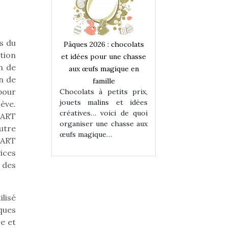
s du
 : chocolats
Pâques 2026 : chocolats
Pâques 2026 : cho
tion
ur une chasse
et idées pour une chasse
et idées pour une
n de
magique en
aux œufs magique en
aux œufs magiqu
n de
ille
famille
famille
pour
 petits prix,
Chocolats à petits prix,
Chocolats à petit
ins et idées
jouets malins et idées
jouets malins et
lève.
voici de quoi
créatives… voici de quoi
créatives… voici 
MART
ne chasse aux
organiser une chasse aux
organiser une cha
utre
ue…
œufs magique…
œufs magique…
MART
ices
 des
lisé
ques
e et