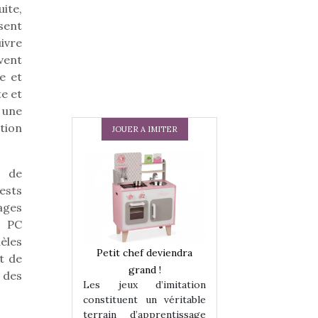
ite,
sent
ivre
vent
e et
te et
 une
tion
JOUER A IMITER
r de
ests
ages
e PC
èles
 en peluche
Petit chef deviendra
Une loutre en pe
t de
enfants, un
grand !
pour les enfants
r des
Les jeux d’imitation
 change des
animal qui chang
constituent un véritable
assiques !
grands classiqu
terrain d’apprentissage