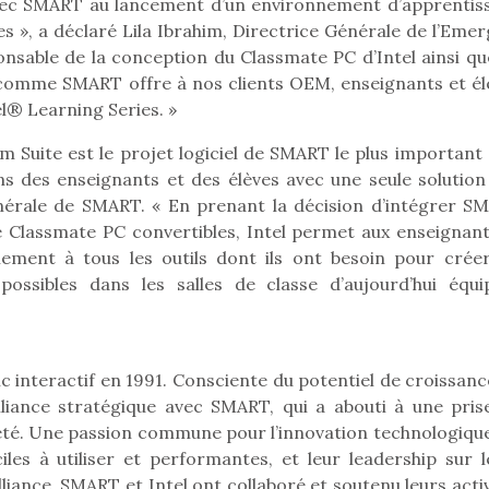
eluches quelles
Les peluc
avec SMART au lancement d’un environnement d’apprentis
qui permet aux enfants
es soient, sont des
qu’elles soi
ves », a déclaré Lila Ibrahim, Directrice Générale de l’Eme
d’explorer, comprendre
agnons pour les
compagnon
nsable de la conception du Classmate PC d’Intel ainsi qu
et s’approprier ce qu’ils…
s. Doudou, meilleur
enfants. Dou
e comme SMART offre à nos clients OEM, enseignants et él
objet à câliner,
ami, objet
l® Learning Series. »
ent,…
confident,…
Suite est le projet logiciel de SMART le plus important 
ins des enseignants et des élèves avec une seule solution 
nérale de SMART. « En prenant la décision d’intégrer S
de Classmate PC convertibles, Intel permet aux enseignant
ement à tous les outils dont ils ont besoin pour créer
possibles dans les salles de classe d’aujourd’hui équi
 interactif en 1991. Consciente du potentiel de croissanc
liance stratégique avec SMART, qui a abouti à une pris
 l’aventure était au
ociété. Une passion commune pour l’innovation technologiqu
T’AS TON NERF ?
Le boom de l
out du jardin ?
les à utiliser et performantes, et leur leadership sur l
A l’heure du
pour enfant
trois confinements
déconfinement, des
liance. SMART et Intel ont collaboré et soutenu leurs acti
ssifs, des couvre-