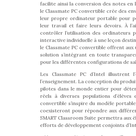
facilite ainsi la conversion des notes 
le Classmate PC convertible crée des env
leur propre ordinateur portable pour po
leur travail et faire leurs devoirs. À l
contrôler l’utilisation des ordinateurs
interactive individuelle à une leçon dest
le Classmate PC convertible offrent aux
solution s’intégrant en toute transpar
pour les différentes configurations de sal
Les Classmate PC d’Intel illustrent
l’enseignement. La conception du produit
pilotes dans le monde entier pour dét
réels à diverses populations d’élèves
convertible s’inspire du modèle portabl
Une 
coexisteront pour répondre aux différen
pou
SMART Classroom Suite permettra aux élèv
anim
efforts de développement conjoints d’In
gr