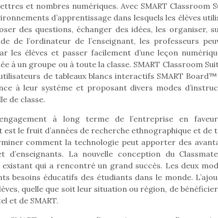
en lettres et nombres numériques. Avec SMART Classroom Su
ironnements d’apprentissage dans lesquels les élèves utili
ser des questions, échanger des idées, les organiser, su
’aide de l’ordinateur de l’enseignant, les professeurs peu
 par les élèves et passer facilement d’une leçon numériqu
inée à un groupe ou à toute la classe. SMART Classroom Sui
 utilisateurs de tableaux blancs interactifs SMART Board™
ence à leur système et proposant divers modes d’instruc
le de classe.
 l’engagement à long terme de l’entreprise en faveu
 est le fruit d’années de recherche ethnographique et de t
erminer comment la technologie peut apporter des avant
 et d’enseignants. La nouvelle conception du Classmat
e existant qui a rencontré un grand succès. Les deux mod
loutre en peluche
Petit chef deviendra
Une loutre
ts besoins éducatifs des étudiants dans le monde. L’ajou
r les enfants, un
grand !
pour les 
es, quelle que soit leur situation ou région, de bénéficie
Les jeux d’imitation
al qui change des
animal qui
tel et de SMART.
constituent un véritable
ands classiques !
grands cl
terrain d’apprentissage