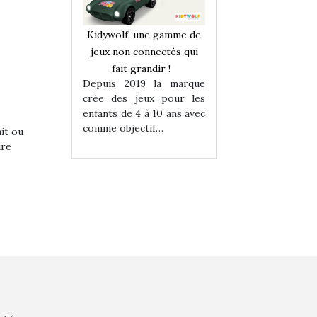
une gamme de
Kidywolf, une gamme de
Kidywolf, une ga
onnectés qui
jeux non connectés qui
jeux non connecté
randir !
fait grandir !
fait grandir 
9 la marque
Depuis 2019 la marque
Depuis 2019 la 
eux pour les
crée des jeux pour les
crée des jeux po
 à 10 ans avec
enfants de 4 à 10 ans avec
enfants de 4 à 10 a
tif…
comme objectif…
comme objectif…
ait ou
ire