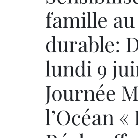
famille a
durable: 
lundi 9 ju
Journée M
l’Océan « 