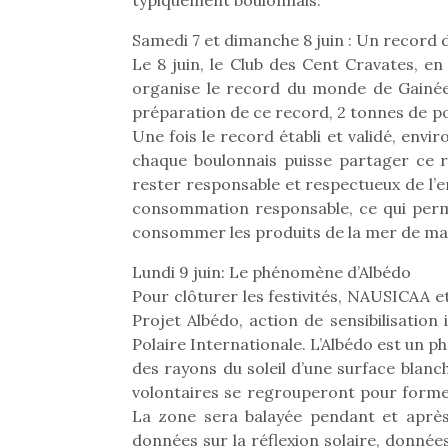
typiquement boulonnais.
Samedi 7 et dimanche 8 juin : Un record 
Le 8 juin, le Club des Cent Cravates, e
organise le record du monde de Gainée,
préparation de ce record, 2 tonnes de po
Une fois le record établi et validé, env
chaque boulonnais puisse partager ce re
rester responsable et respectueux de l’e
consommation responsable, ce qui perme
consommer les produits de la mer de ma
Lundi 9 juin: Le phénomène d’Albédo
Pour clôturer les festivités, NAUSICAA e
Projet Albédo, action de sensibilisation
Polaire Internationale. L’Albédo est un 
des rayons du soleil d’une surface blanc
volontaires se regrouperont pour form
La zone sera balayée pendant et après 
données sur la réflexion solaire, donné