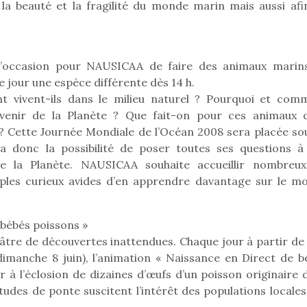
r la beauté et la fragilité du monde marin mais aussi afi
l’occasion pour NAUSICAA de faire des animaux marin
 jour une espèce différente dès 14 h.
 vivent-ils dans le milieu naturel ? Pourquoi et com
’avenir de la Planète ? Que fait-on pour ces animaux 
 ? Cette Journée Mondiale de l’Océan 2008 sera placée sou
aura donc la possibilité de poser toutes ses questions à
e la Planète. NAUSICAA souhaite accueillir nombreux
ples curieux avides d’en apprendre davantage sur le m
e bébés poissons »
éâtre de découvertes inattendues. Chaque jour à partir de 
loutre en peluche
Petit chef deviendra
Une loutre
dimanche 8 juin), l’animation « Naissance en Direct de b
r les enfants, un
grand !
pour les 
r à l’éclosion de dizaines d’œufs d’un poisson originaire 
Les jeux d’imitation
al qui change des
animal qui
constituent un véritable
tudes de ponte suscitent l’intérêt des populations locales
ands classiques !
grands cl
terrain d’apprentissage