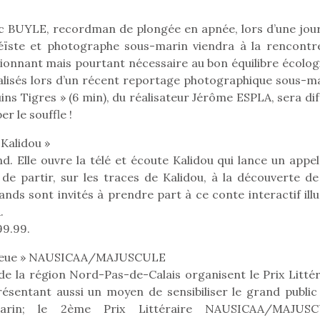
eluches quelles
Les peluc
qui permet aux enfants
es soient, sont des
qu’elles soi
d’explorer, comprendre
c BUYLE, recordman de plongée en apnée, lors d’une jou
agnons pour les
compagnon
et s’approprier ce qu’ils…
éïste et photographe sous-marin viendra à la rencontr
s. Doudou, meilleur
enfants. Dou
objet à câliner,
ami, objet
sionnant mais pourtant nécessaire au bon équilibre écolog
ent,…
confident,…
éalisés lors d’un récent reportage photographique sous-ma
ns Tigres » (6 min), du réalisateur Jérôme ESPLA, sera dif
r le souffle !
 Kalidou »
. Elle ouvre la télé et écoute Kalidou qui lance un appel
 partir, sur les traces de Kalidou, à la découverte de l
ands sont invités à prendre part à ce conte interactif ill
.
99.99.
te Bleue » NAUSICAA/MAJUSCULE
 l’aventure était au
e la région Nord-Pas-de-Calais organisent le Prix Littér
T’AS TON NERF ?
Le boom de l
out du jardin ?
entant aussi un moyen de sensibiliser le grand public 
A l’heure du
pour enfant
trois confinements
marin; le 2ème Prix Littéraire NAUSICAA/MAJUS
déconfinement, des
ssifs, des couvre-