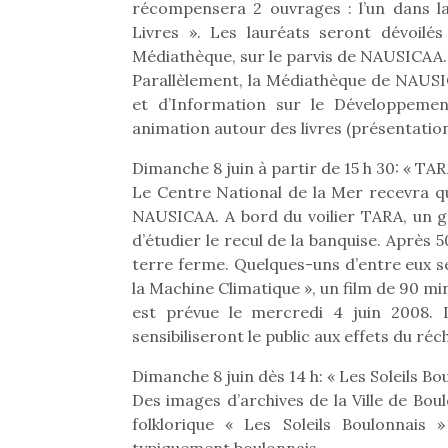
récompensera 2 ouvrages : l’un dans la
Beeper
grands et les petits !
feux
Livres ». Les lauréats seront dévoilé
Les enfants débordent
Durant les vacances
diff
Médiathèque, sur le parvis de NAUSICAA.
souvent d’énergie. Varier
estivales et avec le
res
Parallèlement, la Médiathèque de NAUSI
les occupations n’est pas
retour des beaux jours,
d’élo
toujours simple.
et d’Information sur le Développement
c’est l’occasion rêvée
presqu
Conjuguer
pour les enfants de…
animation autour des livres (présentation
divertissement, activité
physique ou
Dimanche 8 juin à partir de 15 h 30: « T
apprentissage…
Le Centre National de la Mer recevra 
NAUSICAA. A bord du voilier TARA, un gro
d’étudier le recul de la banquise. Après 
terre ferme. Quelques-uns d’entre eux 
la Machine Climatique », un film de 90 min
est prévue le mercredi 4 juin 2008. 
sensibiliseront le public aux effets du ré
Dimanche 8 juin dès 14 h: « Les Soleils Bo
Des images d’archives de la Ville de Bou
folklorique « Les Soleils Boulonnai