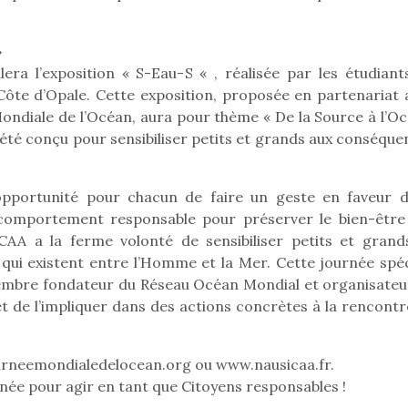
»
era l’exposition « S-Eau-S « , réalisée par les étudiant
 Côte d’Opale. Cette exposition, proposée en partenariat 
ndiale de l’Océan, aura pour thème « De la Source à l’Oc
a été conçu pour sensibiliser petits et grands aux conséqu
opportunité pour chacun de faire un geste en faveur d
 comportement responsable pour préserver le bien-être
CAA a la ferme volonté de sensibiliser petits et grand
qui existent entre l’Homme et la Mer. Cette journée spéc
mbre fondateur du Réseau Océan Mondial et organisateu
 et de l’impliquer dans des actions concrètes à la rencont
journeemondialedelocean.org ou www.nausicaa.fr.
née pour agir en tant que Citoyens responsables !