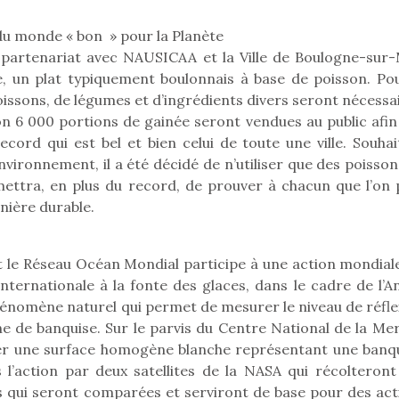
du monde « bon » pour la Planète
Kidywolf, une gamme de
Kidywolf, 
n partenariat avec NAUSICAA et la Ville de Boulogne-sur-
jeux non connectés qui
jeux non c
 un plat typiquement boulonnais à base de poisson. Pou
fait grandir !
fait g
issons, de légumes et d’ingrédients divers seront nécessai
Depuis 2019 la marque
Depuis 201
iron 6 000 portions de gainée seront vendues au public afi
crée des jeux pour les
crée des j
cord qui est bel et bien celui de toute une ville. Souhai
enfants de 4 à 10 ans avec
enfants de 4
comme objectif…
comme objec
nvironnement, il a été décidé de n’utiliser que des poisso
ttra, en plus du record, de prouver à chacun que l’on 
nière durable.
t le Réseau Océan Mondial participe à une action mondiale 
 internationale à la fonte des glaces, dans le cadre de l’
phénomène naturel qui permet de mesurer le niveau de réfle
he de banquise. Sur le parvis du Centre National de la Mer
er une surface homogène blanche représentant une banqu
l’action par deux satellites de la NASA qui récolteront
es qui seront comparées et serviront de base pour des act