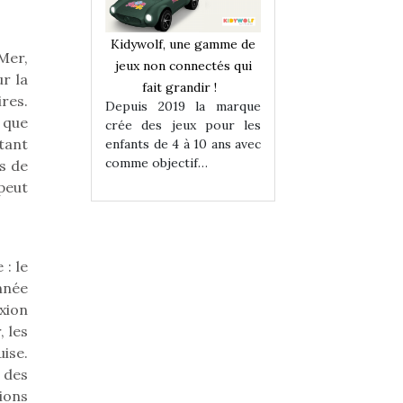
une gamme de
Kidywolf, une gamme de
Kidywolf, une ga
Mer,
onnectés qui
jeux non connectés qui
jeux non connecté
r la
randir !
fait grandir !
fait grandir 
res.
9 la marque
Depuis 2019 la marque
Depuis 2019 la 
n que
eux pour les
crée des jeux pour les
crée des jeux po
tant
 à 10 ans avec
enfants de 4 à 10 ans avec
enfants de 4 à 10 a
tif…
comme objectif…
comme objectif…
ns de
peut
: le
Année
xion
, les
ise.
 des
ions