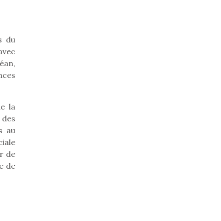
s du
avec
éan,
ences
e la
 des
s au
iale
r de
re de