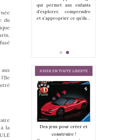
hes quelles
Les peluches q
qui permet aux enfants
ent, sont des
qu’elles soient, s
d’explorer, comprendre
rnée
s pour les
compagnons pou
et s’approprier ce qu’ils…
e du
dou, meilleur
enfants. Doudou, m
 à câliner,
ami, objet à câ
ique
confident,…
rin.
fusé
 aux
JOUER EN TOUTE LIBERTE
’Ile
ustré
aire
a trottinette
Comment choisir
Des jeux pour créer et
à la
 : bien plus
cabanes et des tip
construire !
CULE