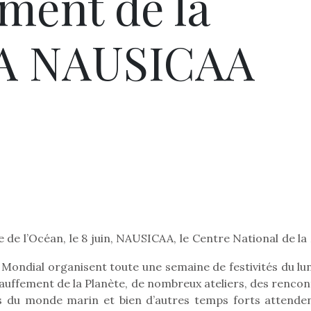
ment de la
 A NAUSICAA
Pâques 2026 : chocolats
Pâques 2026
et idées pour une chasse
et idées po
aux œufs magique en
aux œufs 
famille
fam
Chocolats à petits prix,
Chocolats à
jouets malins et idées
jouets mal
créatives… voici de quoi
créatives… 
organiser une chasse aux
organiser u
œufs magique…
œufs magiq
 de l’Océan, le 8 juin, NAUSICAA, le Centre National de l
Mondial organisent toute une semaine de festivités du lun
chauffement de la Planète, de nombreux ateliers, des renco
tes du monde marin et bien d’autres temps forts attenden