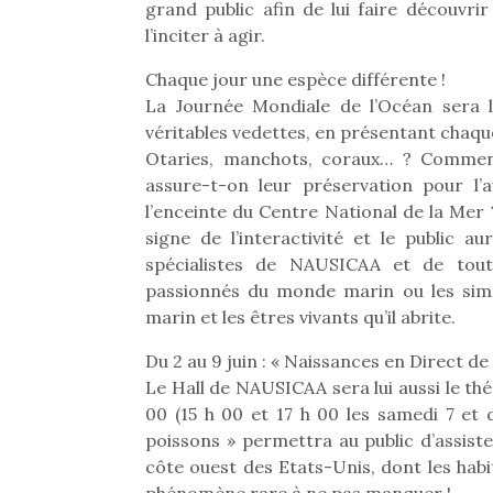
grand public afin de lui faire découvri
l’inciter à agir.
Chaque jour une espèce différente !
La Journée Mondiale de l’Océan sera 
véritables vedettes, en présentant chaque
Otaries, manchots, coraux… ? Comment
assure-t-on leur préservation pour l
l’enceinte du Centre National de la Mer
signe de l’interactivité et le public 
spécialistes de NAUSICAA et de tout
passionnés du monde marin ou les sim
marin et les êtres vivants qu’il abrite.
Du 2 au 9 juin : « Naissances en Direct d
Le Hall de NAUSICAA sera lui aussi le th
Une 
00 (15 h 00 et 17 h 00 les samedi 7 et 
pou
poissons » permettra au public d’assiste
anim
côte ouest des Etats-Unis, dont les habi
gr