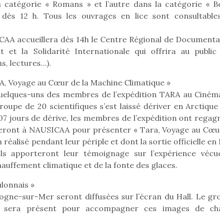
qu’un
 catégorie « Romans » et l’autre dans la catégorie « B
premières grosses
 à des heures
L’attrait p
s dès 12 h. Tous les ouvrages en lice sont consultable
chaleurs et des futures
érentes, des
est univer
vacances estivales, le
trictions de
les plus pe
parc, le jardin, la…
CAA accueillera dès 14h le Centre Régional de Documenta
ignement pendant
commencer à
 et la Solidarité Internationale qui offrira au public
e 15 mois,…
La trottinet
s, lectures…).
ARA, Voyage au Cœur de la Machine Climatique »
quelques-uns des membres de l’expédition TARA au Ciném
upe de 20 scientifiques s’est laissé dériver en Arctique 
507 jours de dérive, les membres de l’expédition ont regag
seront à NAUSICAA pour présenter « Tara, Voyage au Cœu
 réalisé pendant leur périple et dont la sortie officielle e
Ils apporteront leur témoignage sur l’expérience vécu
chauffement climatique et de la fonte des glaces.
ulonnais »
logne-sur-Mer seront diffusées sur l’écran du Hall. Le gr
s » sera présent pour accompagner ces images de ch