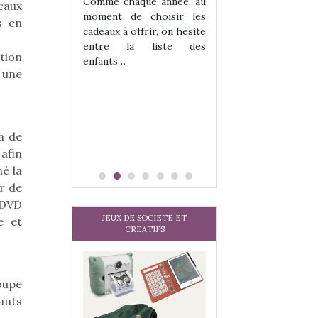
 jeu !
les enfants ?
Comme chaque année, au
eaux
our la glisse
Quelle que soit l
moment de choisir les
s en
sel, et même
sous laquel
cadeaux à offrir, on hésite
tits peuvent
matérialise le tipi 
entre la liste des
tion
 s’y initier.
tissu, plastique…)
enfants…
 une
te…
petite tente posé
a de
afin
né la
r de
n DVD
JEUX DE SOCIETE ET
e et
CREATIFS
oupe
ants