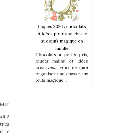
 : chocolats
Pâques 2026 : chocolats
Pâques 2026 : cho
ur une chasse
et idées pour une chasse
et idées pour une
magique en
aux œufs magique en
aux œufs magiqu
ille
famille
famille
 petits prix,
Chocolats à petits prix,
Chocolats à petit
ins et idées
jouets malins et idées
jouets malins et
voici de quoi
créatives… voici de quoi
créatives… voici 
ne chasse aux
organiser une chasse aux
organiser une cha
ue…
œufs magique…
œufs magique…
a Mer
di 2
ntres
t le