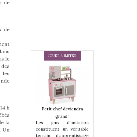
n de
s de
ment
dans
JOUER A IMITER
s le
 des
 les
onde
14 h
 en peluche
Petit chef deviendra
Une loutre en pe
ébés
enfants, un
grand !
pour les enfants
de la
Les jeux d’imitation
 change des
animal qui chang
constituent un véritable
. Un
assiques !
grands classiqu
terrain d’apprentissage