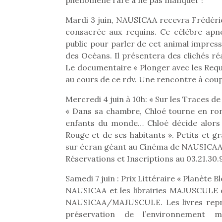
phénomène rare à ne pas manquer !
Les p
qu’ell
Mardi 3 juin, NAUSICAA recevra Frédéri
comp
consacrée aux requins. Ce célèbre apn
enfant
ami, 
public pour parler de cet animal impres
confid
des Océans. Il présentera des clichés r
Le documentaire « Plonger avec les Requi
au cours de ce rdv. Une rencontre à coupe
Mercredi 4 juin à 10h: « Sur les Traces de
« Dans sa chambre, Chloé tourne en rond
enfants du monde… Chloé décide alors de
Rouge et de ses habitants ». Petits et gr
sur écran géant au Cinéma de NAUSICAA
Réservations et Inscriptions au 03.21.30.
Samedi 7 juin : Prix Littéraire « Planè
Et si
NAUSICAA et les librairies MAJUSCULE d
b
NAUSICAA/MAJUSCULE. Les livres représ
NextGen, une nouvelle
Après 
préservation de l’environnement 
trottinette mécanique
Des trampolines pour les
succe