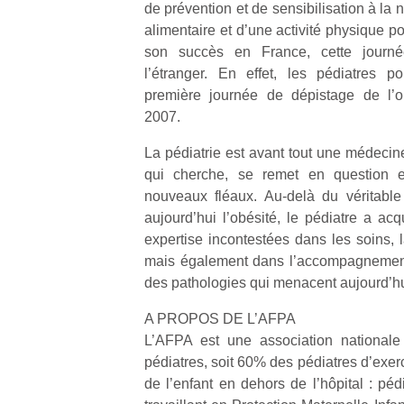
de prévention et de sensibilisation à la 
physique
alimentaire et d’une activité physique po
ou
apprentissage…
son succès en France, cette journé
l’étranger. En effet, les pédiatres p
première journée de dépistage de l’ob
2007.
La pédiatrie est avant tout une médecin
qui cherche, se remet en question et
nouveaux fléaux. Au-delà du véritabl
aujourd’hui l’obésité, le pédiatre a ac
expertise incontestées dans les soins, l
mais également dans l’accompagnement
des pathologies qui menacent aujourd’hui
A PROPOS DE L’AFPA
L’AFPA est une association nationale
pédiatres, soit 60% des pédiatres d’exe
de l’enfant en dehors de l’hôpital : péd