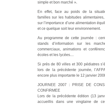
simple et bon marché ».
En effet, face au poids de la situat
familles sur les habitudes alimentaires,
sur l’importance d’une alimentation équil
et ce quelque soit leur environnement.
Un
Au programme de cette journée : centr
stands d’information sur les marc
p
commerciaux, animations et conférenc
e
écoles et les lycées…
u
Si près de 80 villes et 300 pédiatres s’
lors de la précédente journée, l’AFPA
encore plus importante le 12 janvier 200
JOURNEE 2007 : PRISE DE CON
cl
CONFIRMEE
Le
Lors de la précédente édition (13 janv
pe
accueillis dans une vingtaine de c
qu