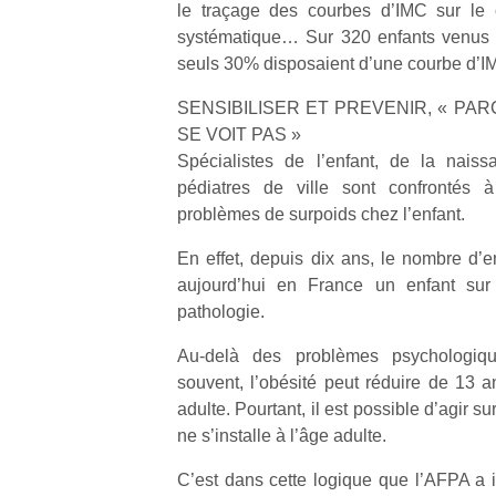
le traçage des courbes d’IMC sur le 
l’
systématique… Sur 320 enfants venus a
NextGen,
seuls 30% disposaient d’une courbe d’IM
Des
une
trampolines
nouvelle
SENSIBILISER ET PREVENIR, « PAR
pour les
Ap
trottinette
SE VOIT PAS »
co
grands et
mécanique
Spécialistes de l’enfant, de la naiss
su
les petits !
Beeper
pédiatres de ville sont confrontés
de
Durant les
Les
co
problèmes de surpoids chez l’enfant.
vacances
enfants
fe
estivales
débordent
En effet, depuis dix ans, le nombre d’e
he
et avec le
souvent
di
aujourd’hui en France un enfant sur 
retour des
d’énergie.
de
beaux
pathologie.
Varier les
re
jours, c’est
occupations
de
Au-delà des problèmes psychologiqu
l’occasion
n’est pas
d’
rêvée
souvent, l’obésité peut réduire de 13 a
toujours
pe
pour les
adulte. Pourtant, il est possible d’agir sur
simple.
pr
enfants
ne s’installe à l’âge adulte.
Conjuguer
15
de…
divertissement,
C’est dans cette logique que l’AFPA a in
activité