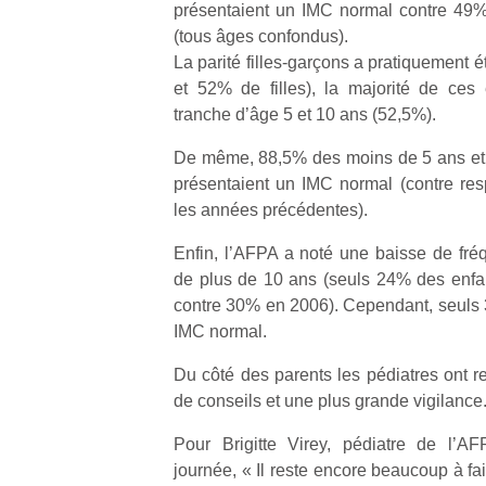
présentaient un IMC normal contre 49
qu
so
(tous âges confondus).
s
La parité filles-garçons a pratiquement 
c
et 52% de filles), la majorité de ces 
p
tranche d’âge 5 et 10 ans (52,5%).
en
Do
De même, 88,5% des moins de 5 ans et
me
présentaient un IMC normal (contre re
am
les années précédentes).
à 
co
Enfin, l’AFPA a noté une baisse de fréq
…
de plus de 10 ans (seuls 24% des enfa
contre 30% en 2006). Cependant, seuls 
IMC normal.
Du côté des parents les pédiatres ont r
de conseils et une plus grande vigilance
Pour Brigitte Virey, pédiatre de l’AF
journée, « Il reste encore beaucoup à fa