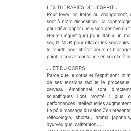
LES THÉRAPIES DE L’ESPRIT…
Pour lever les freins au changement,
sont à notre disposition : la sophrologi
pour développer une vision positive du 
Neuro-Linguistique) pour établir un mei
Un
soi, l’EMDR pour effacer les souvenirs 
le rebirth pour libérer peurs et blocage
point, retrouver confiance en soi et défini
p
e
… ET DU CORPS
u
Parce que le corps et l’esprit sont intim
de ses tensions facilite le processu
cerveau émotionnel sont directem
scientifiques l’ont montré : plus 
performances intellectuelles augmentent
cl
Le pôle massage du salon Zen présentera
Le
réflexologie, shiatsu, amma japonais
pe
ayurvédique, californien…
qu