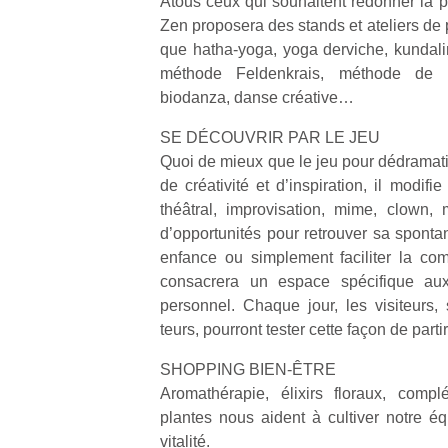
Atous ceux qui souhaitent redonner la pa
qu
Zen proposera des stands et ateliers de p
so
que hatha-yoga, yoga derviche, kundalini
s
méthode Feldenkrais, méthode de li
c
p
biodanza, danse créative…
en
Do
SE DÉCOUVRIR PAR LE JEU
me
Quoi de mieux que le jeu pour dédramatis
am
de créativité et d’inspiration, il modifi
à 
théâtral, improvisation, mime, clown,
co
d’opportunités pour retrouver sa sponta
…
enfance ou simplement faciliter la co
consacrera un espace spécifique au
personnel. Chaque jour, les visiteurs,
teurs, pourront tester cette façon de parti
SHOPPING BIEN-ÊTRE
Aromathérapie, élixirs floraux, compl
plantes nous aident à cultiver notre équ
vitalité.