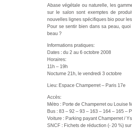
Abase végétale ou naturelle, les gamm
sur le salon sont exemptes de produit
NextGen,
l’
Des
nouvelles lignes spécifiques bio pour l
une
trampolines
Pour se sentir bien dans sa peau, quoi
nouvelle
pour les
beau ?
trottinette
grands et
mécanique
Ap
Informations pratiques:
les petits !
Beeper
co
Durant les
Dates : du 2 au 6 octobre 2008
Les
su
vacances
Horaires:
enfants
de
estivales
11h – 19h
débordent
co
et avec le
Nocturne 21h, le vendredi 3 octobre
souvent
fe
retour des
d’énergie.
he
beaux
Lieu: Espace Champerret – Paris 17e
Varier les
di
jours, c’est
occupations
de
l’occasion
Accès:
n’est pas
re
rêvée
Métro : Porte de Champerret ou Louise Mi
toujours
de
pour les
Bus : 83 – 92 – 93 – 163 – 164 – 165 – 
simple.
d’
enfants
Conjuguer
Voiture : Parking payant Champerret / Ys
pe
de…
divertissement,
pr
SNCF : Fichets de réduction (- 20 %) s
activité
15