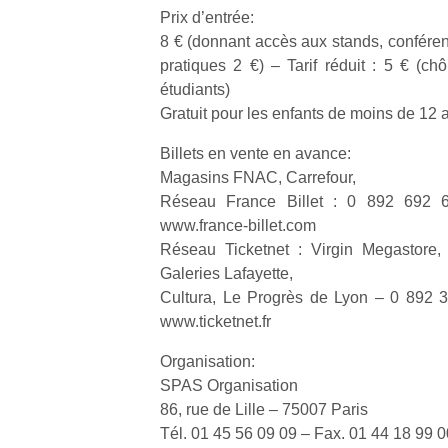
physique
Prix d’entrée:
ou
8 € (donnant accès aux stands, conférenc
apprentissage…
pratiques 2 €) – Tarif réduit : 5 € (ch
étudiants)
Gratuit pour les enfants de moins de 12 
Billets en vente en avance:
Magasins FNAC, Carrefour,
Réseau France Billet : 0 892 692 6
www.france-billet.com
Réseau Ticketnet : Virgin Megastore,
Galeries Lafayette,
Cultura, Le Progrès de Lyon – 0 892 
www.ticketnet.fr
Organisation:
SPAS Organisation
86, rue de Lille – 75007 Paris
Tél. 01 45 56 09 09 – Fax. 01 44 18 99 0