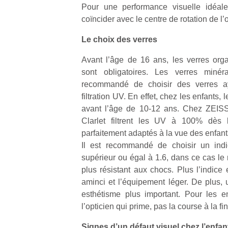
Pour une performance visuelle idéale
coïncider avec le centre de rotation de l’o
Le choix des verres
Avant l’âge de 16 ans, les verres org
Un
sont obligatoires. Les verres minéra
recommandé de choisir des verres a
filtration UV. En effet, chez les enfants, le
p
avant l’âge de 10-12 ans. Chez ZEISS
e
Clarlet filtrent les UV à 100% dès l
u
parfaitement adaptés à la vue des enfant
Il est recommandé de choisir un indi
supérieur ou égal à 1.6, dans ce cas le
plus résistant aux chocs. Plus l’indice 
aminci et l’équipement léger. De plus, 
cl
esthétisme plus important. Pour les en
Le
l’opticien qui prime, pas la course à la fi
pe
qu
Signes d’un défaut visuel chez l’enfant