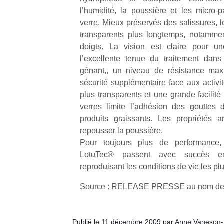
l’humidité, la poussière et les micro-p
verre. Mieux préservés des salissures, l
NextGen,
l’
Des
transparents plus longtemps, notammen
une
trampolines
doigts. La vision est claire pour 
nouvelle
pour les
l’excellente tenue du traitement dans
trottinette
grands et
gênant,, un niveau de résistance max
mécanique
Ap
les petits !
sécurité supplémentaire face aux activi
Beeper
co
Durant les
plus transparents et une grande facilité
Les
su
vacances
enfants
verres limite l’adhésion des gouttes 
de
estivales
débordent
co
produits graissants. Les propriétés a
et avec le
souvent
fe
retour des
repousser la poussière.
d’énergie.
he
beaux
Pour toujours plus de performance, 
Varier les
di
jours, c’est
LotuTec® passent avec succès en
occupations
de
l’occasion
reproduisant les conditions de vie les pl
n’est pas
re
rêvée
toujours
de
pour les
Source : RELEASE PRESSE au nom de
simple.
d’
enfants
Conjuguer
pe
de…
divertissement,
pr
activité
Publié le 11 décembre 2009 par Anne Vaneson
15