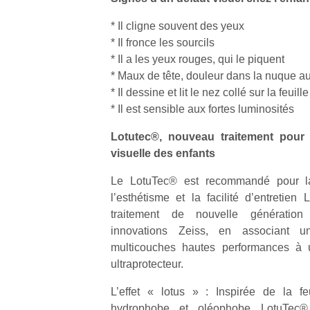
qu
so
* Il cligne souvent des yeux
s
* Il fronce les sourcils
c
* Il a les yeux rouges, qui le piquent
p
* Maux de tête, douleur dans la nuque au
en
* Il dessine et lit le nez collé sur la feuille
Do
* Il est sensible aux fortes luminosités
me
am
Lotutec®, nouveau traitement pour l
à 
co
visuelle des enfants
…
Le LotuTec® est recommandé pour la
l’esthétisme et la facilité d’entretie
traitement de nouvelle génération 
innovations Zeiss, en associant un
multicouches hautes performances à 
ultraprotecteur.
L’effet « lotus » : Inspirée de la fe
hydrophobe et oléophobe LotuTec®