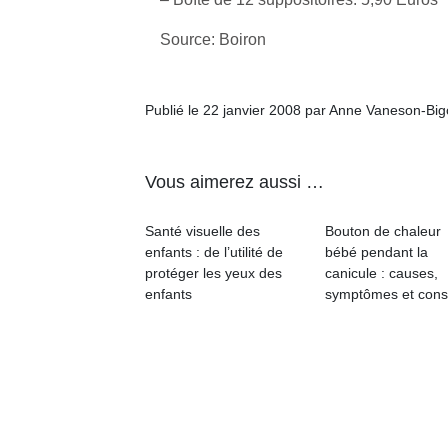
Source: Boiron
Publié le 22 janvier 2008 par Anne Vaneson-Bi
Un
Vous aimerez aussi …
p
e
Santé visuelle des
Bouton de chaleur
enfants : de l’utilité de
bébé pendant la
u
protéger les yeux des
canicule : causes,
enfants
symptômes et cons
cl
Le
pe
qu