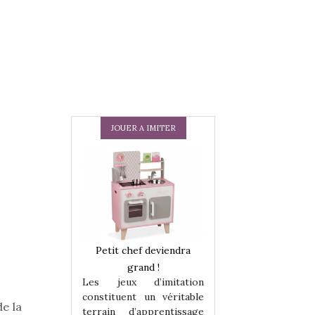
JOUER A IMITER
 en peluche
Petit chef deviendra
Une loutre en pe
enfants, un
grand !
pour les enfants
Les jeux d’imitation
 change des
animal qui chang
constituent un véritable
assiques !
grands classiqu
de la
terrain d’apprentissage