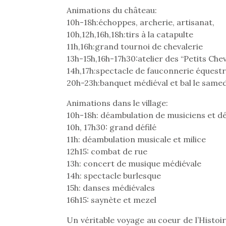
Animations du château:
10h-18h:échoppes, archerie, artisanat,
10h,12h,16h,18h:tirs à la catapulte
11h,16h:grand tournoi de chevalerie
13h-15h,16h-17h30:atelier des “Petits Chev
14h,17h:spectacle de fauconnerie équestr
20h-23h:banquet médiéval et bal le same
Animations dans le village:
10h-18h: déambulation de musiciens et 
10h, 17h30: grand défilé
11h: déambulation musicale et milice
12h15: combat de rue
13h: concert de musique médiévale
14h: spectacle burlesque
Une 
15h: danses médiévales
pou
16h15: saynète et mezel
anim
gr
Un véritable voyage au coeur de l’Histoi