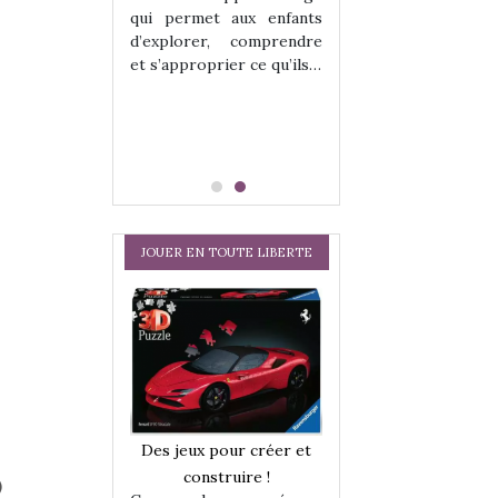
hes quelles
Les peluches q
qui permet aux enfants
ent, sont des
qu’elles soient, s
d’explorer, comprendre
s pour les
compagnons pou
et s’approprier ce qu’ils…
dou, meilleur
enfants. Doudou, m
 à câliner,
ami, objet à câ
confident,…
JOUER EN TOUTE LIBERTE
a trottinette
Comment choisir
Des jeux pour créer et
 : bien plus
cabanes et des tip
construire !
)