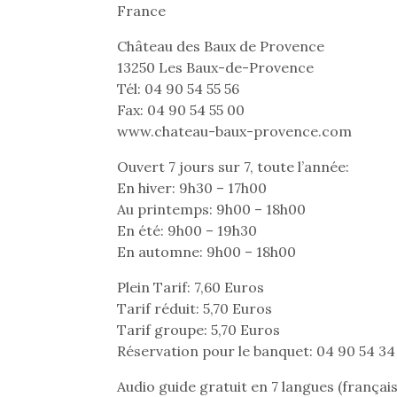
Les p
France
qu’ell
comp
Château des Baux de Provence
enfant
13250 Les Baux-de-Provence
ami, 
Tél: 04 90 54 55 56
confid
Fax: 04 90 54 55 00
www.chateau-baux-provence.com
Ouvert 7 jours sur 7, toute l’année:
En hiver: 9h30 – 17h00
Au printemps: 9h00 – 18h00
En été: 9h00 – 19h30
NextGen, une nouvelle
Des trampolines pour les
En automne: 9h00 – 18h00
trottinette mécanique
grands et les petits !
Durant les vacances
Beeper
Plein Tarif: 7,60 Euros
estivales et avec le
Les enfants débordent
Tarif réduit: 5,70 Euros
retour des beaux jours,
souvent d’énergie. Varier
Tarif groupe: 5,70 Euros
c’est l’occasion rêvée
Et si
les occupations n’est pas
Réservation pour le banquet: 04 90 54 34
pour les enfants de…
toujours simple.
b
Conjuguer
Après 
Audio guide gratuit en 7 langues (français
divertissement, activité
succe