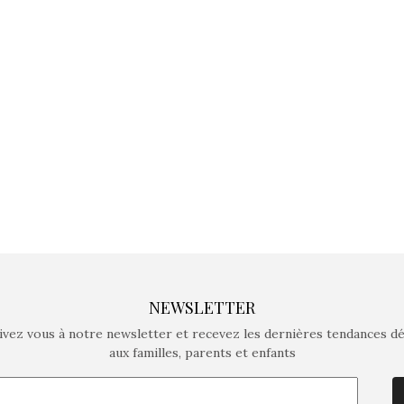
fait grandir !
fait g
Depuis 2019 la marque
Depuis 201
crée des jeux pour les
crée des j
enfants de 4 à 10 ans avec
enfants de 4
comme objectif…
comme objec
NEWSLETTER
ivez vous à notre newsletter et recevez les dernières tendances d
aux familles, parents et enfants