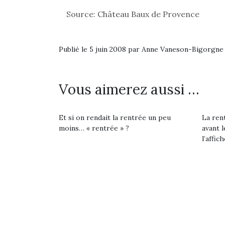
physique ou
feux
Source: Château Baux de Provence
apprentissage…
diff
res
d’élo
Publié le 5 juin 2008 par Anne Vaneson-Bigorgne
presqu
Vous aimerez aussi …
Et si on rendait la rentrée un peu
La rent
moins… « rentrée » ?
avant l
l’affich