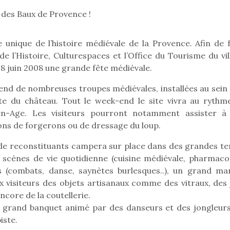
 des Baux de Provence !
unique de l’histoire médiévale de la Provence. Afin de f
Pâques 2026 : chocolats
Pâques 2026
de l’Histoire, Culturespaces et l’Office du Tourisme du vi
et idées pour une chasse
et idées po
 8 juin 2008 une grande fête médiévale.
aux œufs magique en
aux œufs 
famille
fam
end de nombreuses troupes médiévales, installées au sein 
Chocolats à petits prix,
Chocolats à
e du château. Tout le week-end le site vivra au rythm
jouets malins et idées
jouets mal
en-Age. Les visiteurs pourront notamment assister à
créatives… voici de quoi
créatives… 
organiser une chasse aux
organiser u
ns de forgerons ou de dressage du loup.
œufs magique…
œufs magiq
 de reconstituants campera sur place dans des grandes te
 scènes de vie quotidienne (cuisine médiévale, pharmaco
les (combats, danse, saynètes burlesques..), un grand ma
 visiteurs des objets artisanaux comme des vitraux, des 
encore de la coutellerie.
 grand banquet animé par des danseurs et des jongleurs
iste.