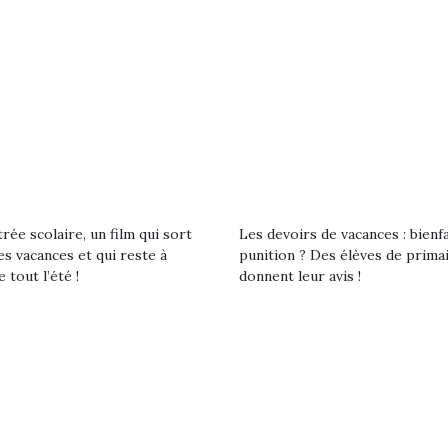
qu’un
premières grosses
 à des heures
L’attrait p
chaleurs et des futures
érentes, des
est univer
vacances estivales, le
trictions de
les plus pe
parc, le jardin, la…
ignement pendant
commencer à
e 15 mois,…
La trottinet
rée scolaire, un film qui sort
Les devoirs de vacances : bienf
es vacances et qui reste à
punition ? Des élèves de prima
e tout l’été !
donnent leur avis !
Kidywolf, une gamme de
Kidywolf, 
jeux non connectés qui
jeux non c