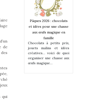
aire
 : chocolats
Pâques 2026 : chocolats
Pâques 2026 : cho
llage
ur une chasse
et idées pour une chasse
et idées pour une
magique en
aux œufs magique en
aux œufs magiqu
ille
famille
famille
d’un
 petits prix,
Chocolats à petits prix,
Chocolats à petit
e de
ins et idées
jouets malins et idées
jouets malins et
 des
voici de quoi
créatives… voici de quoi
créatives… voici 
ne chasse aux
organiser une chasse aux
organiser une cha
ue…
œufs magique…
œufs magique…
ntes
pée,
rché
jeux
 qui