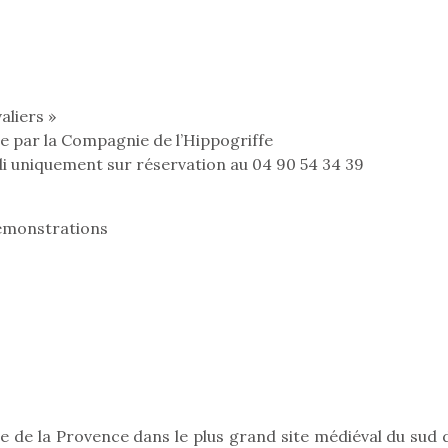
aliers »
e par la Compagnie de l’Hippogriffe
di uniquement sur réservation au 04 90 54 34 39
démonstrations
loutre en peluche
Petit chef deviendra
Une loutre
r les enfants, un
grand !
pour les 
Les jeux d’imitation
al qui change des
animal qui
constituent un véritable
ands classiques !
grands cl
re de la Provence dans le plus grand site médiéval du sud 
terrain d’apprentissage