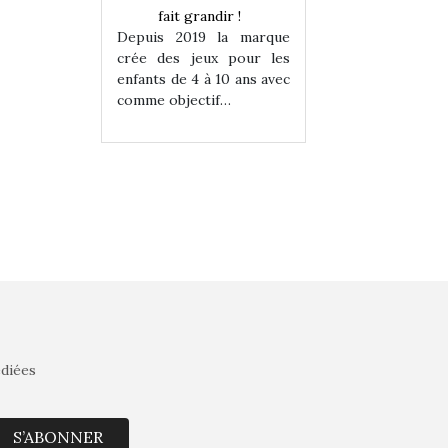
randir !
fait grandir !
fait grandir 
9 la marque
Depuis 2019 la marque
Depuis 2019 la 
eux pour les
crée des jeux pour les
crée des jeux po
 à 10 ans avec
enfants de 4 à 10 ans avec
enfants de 4 à 10 a
tif…
comme objectif…
comme objectif…
édiées
S’ABONNER