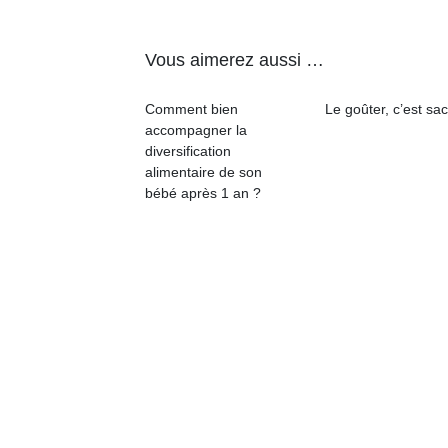
Vous aimerez aussi …
Comment bien
Le goûter, c’est sac
accompagner la
Un
diversification
alimentaire de son
bébé après 1 an ?
p
e
u
cl
Le
pe
qu