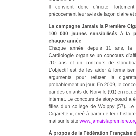
qu
Il convient donc d’inciter fortemen
so
précocement leur avis de façon claire et
s
c
La campagne Jamais la Première Cigar
p
100 000 jeunes sensibilisés à la 
en
chaque année
Do
me
Chaque année depuis 11 ans, la F
am
Cardiologie organise un concours d’aff
à 
-10 ans et un concours de story-boa
co
L’objectif est de les aider à formaliser
…
arguments pour refuser la cigaret
probablement un jour. En 2009, le concou
par des enfants de Norville (91) en recu
internet. Le concours de story-board a 
filles d’un collège de Woippy (57). Le
Cigarette », créé à partir de leur histoire
mai sur le site
www.jamaislapremiere.or
À propos de la Fédération Française d