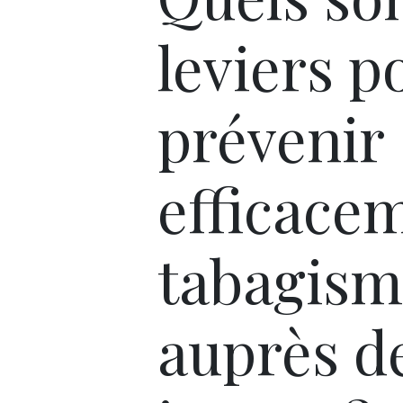
leviers p
prévenir
efficacem
tabagism
auprès d