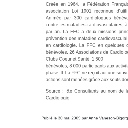
Créée en 1964, la Fédération Françai
association Loi 1901 reconnue d’util
NextGen,
l’
Des
Animée par 300 cardiologues bénévole
une
trampolines
contre les maladies cardiovasculaires, à
nouvelle
pour les
par an. La FFC a deux missions princip
trottinette
grands et
prévention des maladies cardiovasculair
mécanique
Ap
les petits !
en cardiologie. La FFC en quelques ch
Beeper
co
Durant les
bénévoles, 26 Associations de Cardiolog
Les
su
vacances
Clubs Coeur et Santé, 1 600
enfants
de
estivales
bénévoles, 8 000 participants aux activi
débordent
co
et avec le
souvent
phase III. La FFC ne reçoit aucune subven
fe
retour des
d’énergie.
he
actions sont menées grâce aux seuls don
beaux
Varier les
di
jours, c’est
occupations
Source : i&e Consultants au nom de l
de
l’occasion
n’est pas
re
Cardiologie
rêvée
toujours
de
pour les
simple.
d’
enfants
Conjuguer
pe
de…
Publié le 30 mai 2009 par Anne Vaneson-Bigor
divertissement,
pr
activité
15