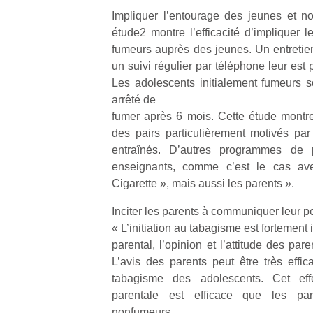
Impliquer l’entourage des jeunes et n
étude2 montre l’efficacité d’impliquer 
fumeurs auprès des jeunes. Un entretien 
un suivi régulier par téléphone leur est
Les adolescents initialement fumeurs 
Un
arrêté de
fumer après 6 mois. Cette étude montre 
des pairs particulièrement motivés par
p
entraînés. D’autres programmes de p
e
enseignants, comme c’est le cas av
u
Cigarette », mais aussi les parents ».
Inciter les parents à communiquer leur po
« L’initiation au tabagisme est fortement
parental, l’opinion et l’attitude des par
cl
L’avis des parents peut être très effi
Le
tabagisme des adolescents. Cet eff
pe
parentale est efficace que les pa
qu
nonfumeurs.