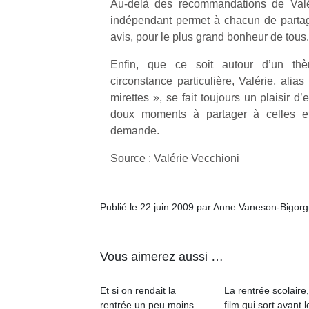
Au-delà des recommandations de Valér
indépendant permet à chacun de partag
avis, pour le plus grand bonheur de tous.
Enfin, que ce soit autour d’un th
circonstance particulière, Valérie, ali
Un
mirettes », se fait toujours un plaisir 
doux moments à partager à celles et
demande.
p
Source : Valérie Vecchioni
e
u
Publié le 22 juin 2009 par Anne Vaneson-Bigor
Vous aimerez aussi …
cl
Le
pe
Et si on rendait la
La rentrée scolaire
qu
rentrée un peu moins…
film qui sort avant l