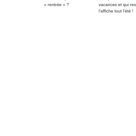
qu
« rentrée » ?
vacances et qui res
so
l’affiche tout l’été !
s
c
p
en
Do
me
am
à 
co
…