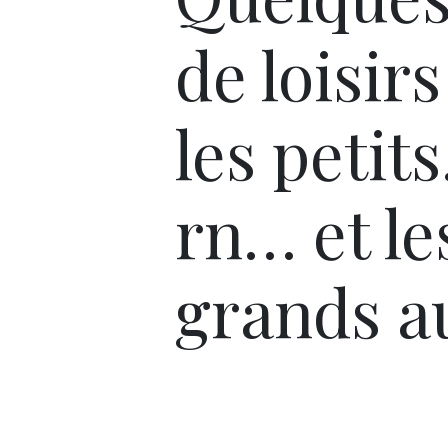
de loisir
les petit
rn… et le
grands au