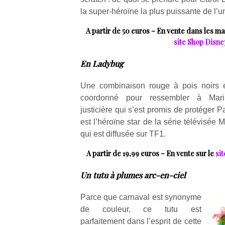
qu
la super-héroïne la plus puissante de l’un
so
s
A partir de 50 euros – En vente dans les m
c
site Shop Disne
p
en
En Ladybug
Do
me
Une combinaison rouge à pois noirs 
am
coordonné pour ressembler à Marin
à 
justicière qui s’est promis de protéger Pa
co
…
est l’héroïne star de la série télévisée 
qui est diffusée sur TF1.
A partir de 19,99 euros – En vente sur le
si
Un tutu à plumes arc-en-ciel
Parce que carnaval est synonyme
de couleur, ce tutu est
NextGen,
Des
parfaitement dans l’esprit de cette