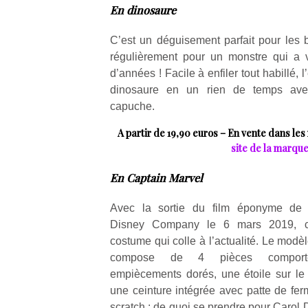
En dinosaure
C’est un déguisement parfait pour les
régulièrement pour un monstre qui a v
d’années ! Facile à enfiler tout habillé, 
dinosaure en un rien de temps ave
Un
capuche.
A partir de 19,90 euros – En vente dans les
p
site de la marqu
e
u
En Captain Marvel
Avec la sortie du film éponyme de 
Disney Company le 6 mars 2019, c
costume qui colle à l’actualité. Le modè
cl
compose de 4 pièces compor
Le
empiècements dorés, une étoile sur le 
pe
une ceinture intégrée avec patte de fer
qu
scratch : de quoi se prendre pour Carol 