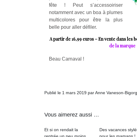
une
trampolines
l’
fête ! Peut s’accessoiriser
nouvelle
pour les
notamment avec un boa à plumes
trottinette
grands et
multicolores pour être la plus
mécanique
les petits !
belle pour aller défiler.
Durant les
Ap
Beeper
A partir de 16,99 euros – En vente dans les b
vacances
co
Les
de la marque
estivales
su
enfants
et avec le
de
débordent
retour des
co
Beau Carnaval !
souvent
beaux
fe
d’énergie.
jours, c’est
he
Varier les
l’occasion
di
occupations
rêvée
de
n’est pas
pour les
re
toujours
Publié le 1 mars 2019 par Anne Vaneson-Bigor
enfants
de
simple.
de…
d’
Conjuguer
pe
divertissement,
Vous aimerez aussi …
pr
activité
15
physique
Et si on rendait la
Des vacances styl
ou
rentrée un peu moins…
pour les mamans !
apprentissage…