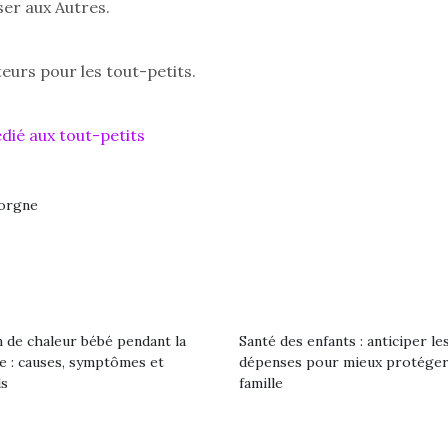
ser aux Autres.
eurs pour les tout-petits.
Pâques 2026 : chocolats
Pâques 2026
et idées pour une chasse
et idées po
dié aux tout-petits
aux œufs magique en
aux œufs 
famille
fam
Chocolats à petits prix,
Chocolats à
jouets malins et idées
jouets mal
gorgne
créatives… voici de quoi
créatives… 
organiser une chasse aux
organiser u
œufs magique…
œufs magiq
 de chaleur bébé pendant la
Santé des enfants : anticiper le
le : causes, symptômes et
dépenses pour mieux protéger
ls
famille