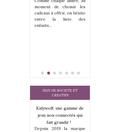
 jeu !
les enfants ?
Comme chaque année, au
our la glisse
Quelle que soit l
moment de choisir les
sel, et même
sous laquel
cadeaux à offrir, on hésite
tits peuvent
matérialise le tipi 
entre la liste des
 s’y initier.
tissu, plastique…)
enfants…
te…
petite tente posé
JEUX DE SOCIETE ET
CREATIFS
une gamme de
Kidywolf, une gamme de
Kidywolf, une ga
onnectés qui
jeux non connectés qui
jeux non connecté
randir !
fait grandir !
fait grandir 
9 la marque
Depuis 2019 la marque
Depuis 2019 la 