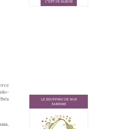
C'EST DE SAISON
erce
colo-
ébés
LE SHOPPING DE NOS
BAMBINS
unis,