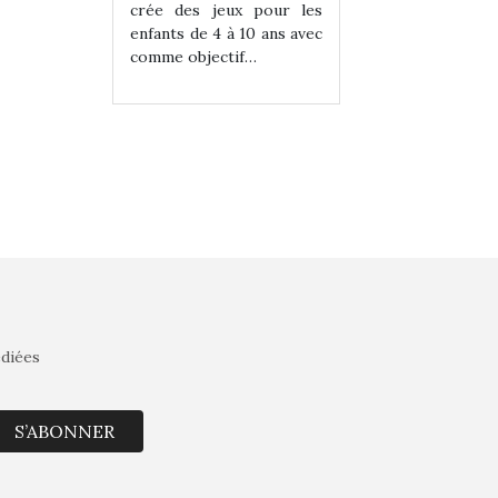
eux pour les
crée des jeux pour les
crée des jeux po
 à 10 ans avec
enfants de 4 à 10 ans avec
enfants de 4 à 10 a
tif…
comme objectif…
comme objectif…
édiées
S’ABONNER