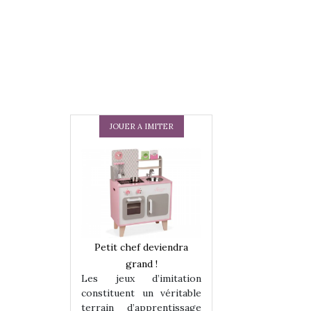
JOUER A IMITER
 en peluche
Petit chef deviendra
Une loutre en pe
enfants, un
grand !
pour les enfants
Les jeux d’imitation
 change des
animal qui chang
constituent un véritable
assiques !
grands classiqu
terrain d’apprentissage