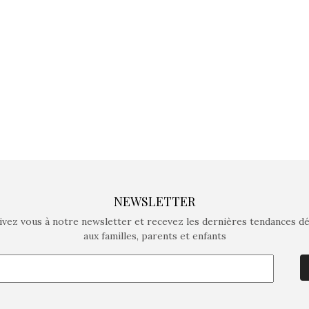
crée des jeux pour les
crée des j
enfants de 4 à 10 ans avec
enfants de 4
comme objectif…
comme objec
NEWSLETTER
ivez vous à notre newsletter et recevez les dernières tendances d
aux familles, parents et enfants