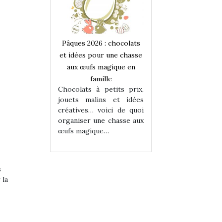
 : chocolats
Pâques 2026 : chocolats
Pâques 2026 : cho
ur une chasse
et idées pour une chasse
et idées pour une
magique en
aux œufs magique en
aux œufs magiqu
ille
famille
famille
 petits prix,
Chocolats à petits prix,
Chocolats à petit
ins et idées
jouets malins et idées
jouets malins et
voici de quoi
créatives… voici de quoi
créatives… voici 
ne chasse aux
organiser une chasse aux
organiser une cha
ue…
œufs magique…
œufs magique…
s
 la