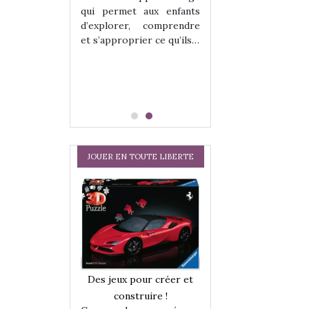
hes quelles
Les peluches q
qui permet aux enfants
ent, sont des
qu’elles soient, s
d’explorer, comprendre
s pour les
compagnons pou
et s’approprier ce qu’ils…
dou, meilleur
enfants. Doudou, m
 à câliner,
ami, objet à câ
confident,…
JOUER EN TOUTE LIBERTE
a trottinette
Comment choisir
Des jeux pour créer et
 : bien plus
cabanes et des tip
construire !