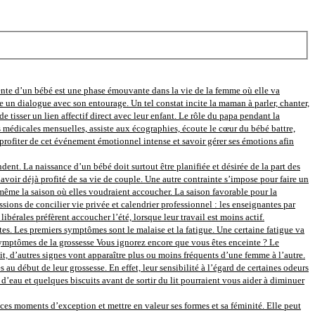
ente d’un bébé est une phase émouvante dans la vie de la femme où elle va
e un dialogue avec son entourage. Un tel constat incite la maman à parler, chanter,
e tisser un lien affectif direct avec leur enfant. Le rôle du papa pendant la
s médicales mensuelles, assiste aux écographies, écoute le cœur du bébé battre,
rofiter de cet événement émotionnel intense et savoir gérer ses émotions afin
nt. La naissance d’un bébé doit surtout être planifiée et désirée de la part des
avoir déjà profité de sa vie de couple. Une autre contrainte s’impose pour faire un
ir même la saison où elles voudraient accoucher. La saison favorable pour la
sions de concilier vie privée et calendrier professionnel : les enseignantes par
bérales préfèrent accoucher l’été, lorsque leur travail est moins actif.
s. Les premiers symptômes sont le malaise et la fatigue. Une certaine fatigue va
s symptômes de la grossesse Vous ignorez encore que vous êtes enceinte ? Le
tit, d’autres signes vont apparaître plus ou moins fréquents d’une femme à l’autre.
ébut de leur grossesse. En effet, leur sensibilité à l’égard de certaines odeurs
eau et quelques biscuits avant de sortir du lit pourraient vous aider à diminuer
s moments d’exception et mettre en valeur ses formes et sa féminité. Elle peut