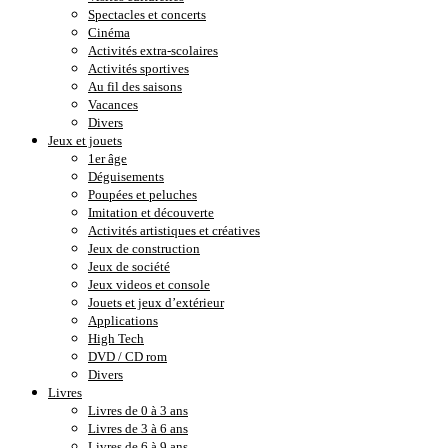
Spectacles et concerts
Cinéma
Activités extra-scolaires
Activités sportives
Au fil des saisons
Vacances
Divers
Jeux et jouets
1er âge
Déguisements
Poupées et peluches
Imitation et découverte
Activités artistiques et créatives
Jeux de construction
Jeux de société
Jeux videos et console
Jouets et jeux d’extérieur
Applications
High Tech
DVD / CD rom
Divers
Livres
Livres de 0 à 3 ans
Livres de 3 à 6 ans
Livres de 6 à 9 ans