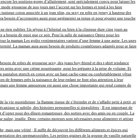
 encore les soutiens-gorge d’allaitement, sont spécialement conçu pour laisser les
mode grossesse de nos jours met l’accent sur les formes et tend à les faire
En tunique coton associée à un jean slim, ou sexy en robe en jersey à hauteur des
 besoin d’accessoires aussi pour agrémenter sa tenue et pour ajouter une touche
e rien oublier. Un séjour à l’hôpital ou bien à la clinique dure cinq jours au
le a besoin de quoi que ce soit. Pour la salle de naissance Optez pour les
. Pour la maman Les goûts vestimentaires varient d’une femme à une autre. Les unes
 maternité. La maman aura aussi besoin de produits cosmétiques adaptés pour se faire
besoin de robes de grossesse sexy, des jeans boy-friend et des t-shirt tendance
es seins avec une crème nourrissante, pour les préparer à la prise de volume. Et
 un pantalon stretch en coton avec un haut cache-cœur ou confortablement vêtue
en de femmes près la naissance de leur enfant ne font plus attention à leur
ère, mais une femme amoureuse est aussi une chose importante qui rend compte de
e la vie quotidienne, la flamme risque de s’éteindre et de s’affadir petit à petit, et
nique si subtile, des histoires personnelles si singulières ; Il est important de
t d’opter pour des dîners romantiques, des sorties avec des amis ou en couple. La
se palpe, irradie. Donc certains moteurs sont nécessaires pour alimenter et attiser
 mais une vérité ; Il suffit de découvrir les différents aliments et épices qui
entation des spermatozoïdes. Les petites graines de la gousse de vanille naturelle