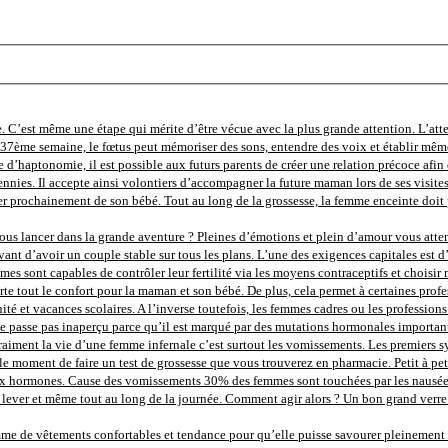
. C’est même une étape qui mérite d’être vécue avec la plus grande attention. L’att
la 37ème semaine, le fœtus peut mémoriser des sons, entendre des voix et établir mêm
e d’haptonomie, il est possible aux futurs parents de créer une relation précoce afin d
nnies. Il accepte ainsi volontiers d’accompagner la future maman lors de ses visite
r prochainement de son bébé. Tout au long de la grossesse, la femme enceinte doit p
us lancer dans la grande aventure ? Pleines d’émotions et plein d’amour vous attende
ant d’avoir un couple stable sur tous les plans. L’une des exigences capitales est d’
femmes sont capables de contrôler leur fertilité via les moyens contraceptifs et chois
e tout le confort pour la maman et son bébé. De plus, cela permet à certaines profes
 et vacances scolaires. A l’inverse toutefois, les femmes cadres ou les professions li
 passe pas inaperçu parce qu’il est marqué par des mutations hormonales importante
nd vraiment la vie d’une femme infernale c’est surtout les vomissements. Les premier
t le moment de faire un test de grossesse que vous trouverez en pharmacie. Petit à pe
ormones. Cause des vomissements 30% des femmes sont touchées par les nausées au d
ver et même tout au long de la journée. Comment agir alors ? Un bon grand verre d’
 de vêtements confortables et tendance pour qu’elle puisse savourer pleinement ce