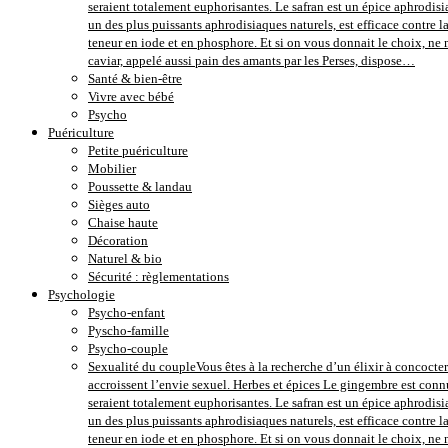
seraient totalement euphorisantes. Le safran est un épice aphrodisi
un des plus puissants aphrodisiaques naturels, est efficace contre 
teneur en iode et en phosphore. Et si on vous donnait le choix, ne m
caviar, appelé aussi pain des amants par les Perses, dispose…
Santé & bien-être
Vivre avec bébé
Psycho
Puériculture
Petite puériculture
Mobilier
Poussette & landau
Sièges auto
Chaise haute
Décoration
Naturel & bio
Sécurité : règlementations
Psychologie
Psycho-enfant
Pyscho-famille
Psycho-couple
Sexualité du couple
Vous êtes à la recherche d’un élixir à concocter
accroissent l’envie sexuel. Herbes et épices Le gingembre est conn
seraient totalement euphorisantes. Le safran est un épice aphrodisi
un des plus puissants aphrodisiaques naturels, est efficace contre 
teneur en iode et en phosphore. Et si on vous donnait le choix, ne m