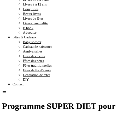
Livres 9 à 12 ans
Comptines
Beaux livres
Livres de fêtes
Livres parentalité
E-book
A écouter
Fêtes & Cadeaux
Baby shower
Cadeau de naissance
Anniversaires
Fêtes des mères
Fêtes des pères
Fêtes traditionnelles
Fêtes de fin d’année
Décoration de fêtes
DIY
Contact
Programme SUPER DIET pour la b