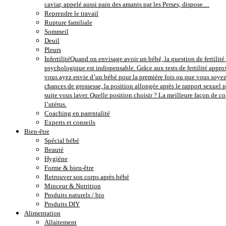
caviar, appelé aussi pain des amants par les Perses, dispose…
Reprendre le travail
Rupture familiale
Sommeil
Deuil
Pleurs
Infertilité
Quand on envisage avoir un bébé, la question de fertilité e
psychologique est indispensable. Grâce aux tests de fertilité approx
vous ayez envie d’un bébé pour la première fois ou que vous soyez 
chances de grossesse, la position allongée après le rapport sexuel 
suite vous laver. Quelle position choisir ? La meilleure façon de 
l’utérus.
Coaching en parentalité
Experts et conseils
Bien-être
Spécial bébé
Beauté
Hygiène
Forme & bien-être
Retrouver son corps après bébé
Minceur & Nutrition
Produits naturels / bio
Produits DIY
Alimentation
Allaitement