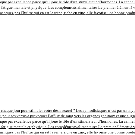
aque par excellence parce qu’il joue le rôle d’un stimulateur d’hormones. La cannel
la fatigue mentale et physique. Les compléments alimentaires Le premier élément à vou
anquez pas l’huître qui en est la reine, riche en zinc, elle favorise une bonne prod
 chaque jour pour stimuler votre désir sexuel ? Les aphrodisiaques n’est pas un mythe,
u pour ses vertus à provoquer l’afflux de sang vers les organes génitaux et une augm
aque par excellence parce qu’il joue le rôle d’un stimulateur d’hormones. La cannel
la fatigue mentale et physique. Les compléments alimentaires Le premier élément à vou
anquez pas l’huître qui en est la reine, riche en zinc, elle favorise une bonne prod