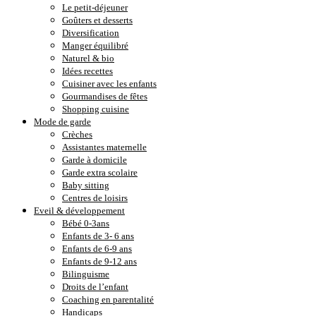
Le petit-déjeuner
Goûters et desserts
Diversification
Manger équilibré
Naturel & bio
Idées recettes
Cuisiner avec les enfants
Gourmandises de fêtes
Shopping cuisine
Mode de garde
Crèches
Assistantes maternelle
Garde à domicile
Garde extra scolaire
Baby sitting
Centres de loisirs
Eveil & développement
Bébé 0-3ans
Enfants de 3- 6 ans
Enfants de 6-9 ans
Enfants de 9-12 ans
Bilinguisme
Droits de l’enfant
Coaching en parentalité
Handicaps