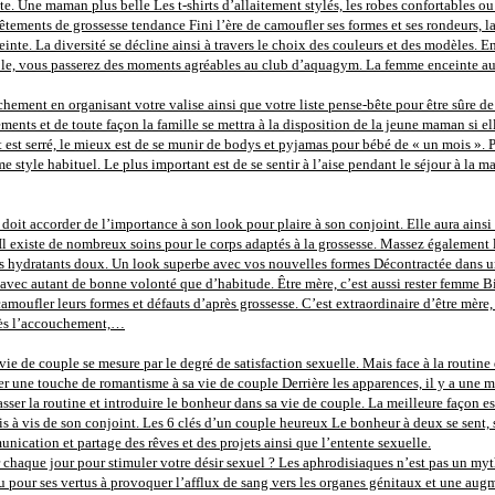
e. Une maman plus belle Les t-shirts d’allaitement stylés, les robes confortables ou
tements de grossesse tendance Fini l’ère de camoufler ses formes et ses rondeurs, la 
inte. La diversité se décline ainsi à travers le choix des couleurs et des modèles. 
le, vous passerez des moments agréables au club d’aquagym. La femme enceinte aura
ement en organisant votre valise ainsi que votre liste pense-bête pour être sûre de n
ments et de toute façon la famille se mettra à la disposition de la jeune maman si el
et est serré, le mieux est de se munir de bodys et pyjamas pour bébé de « un mois »
e style habituel. Le plus important est de se sentir à l’aise pendant le séjour à la
oit accorder de l’importance à son look pour plaire à son conjoint. Elle aura ainsi 
 Il existe de nombreux soins pour le corps adaptés à la grossesse. Massez également l
oins hydratants doux. Un look superbe avec vos nouvelles formes Décontractée dans
avec autant de bonne volonté que d’habitude. Être mère, c’est aussi rester femme Bi
camoufler leurs formes et défauts d’après grossesse. C’est extraordinaire d’être m
près l’accouchement,…
vie de couple se mesure par le degré de satisfaction sexuelle. Mais face à la routine d
 une touche de romantisme à sa vie de couple Derrière les apparences, il y a une méca
ser la routine et introduire le bonheur dans sa vie de couple. La meilleure façon es
e vis à vis de son conjoint. Les 6 clés d’un couple heureux Le bonheur à deux se sent, 
ication et partage des rêves et des projets ainsi que l’entente sexuelle.
 chaque jour pour stimuler votre désir sexuel ? Les aphrodisiaques n’est pas un mythe,
u pour ses vertus à provoquer l’afflux de sang vers les organes génitaux et une augm