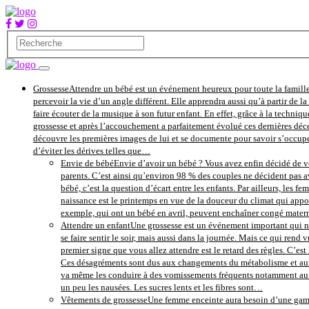
Grossesse
Attendre un bébé est un événement heureux pour toute la famille
percevoir la vie d’un angle différent. Elle apprendra aussi qu’à partir de 
faire écouter de la musique à son futur enfant. En effet, grâce à la techniqu
grossesse et après l’accouchement a parfaitement évolué ces dernières déce
découvre les premières images de lui et se documente pour savoir s’occupe
d’éviter les dérives telles que…
Envie de bébé
Envie d’avoir un bébé ? Vous avez enfin décidé de vo
parents. C’est ainsi qu’environ 98 % des couples ne décident pas av
bébé, c’est la question d’écart entre les enfants. Par ailleurs, les 
naissance est le printemps en vue de la douceur du climat qui apport
exemple, qui ont un bébé en avril, peuvent enchaîner congé maternité
Attendre un enfant
Une grossesse est un événement important qui ne
se faire sentir le soir, mais aussi dans la journée. Mais ce qui re
premier signe que vous allez attendre est le retard des règles. C’es
Ces désagréments sont dus aux changements du métabolisme et aux h
va même les conduire à des vomissements fréquents notamment au le
un peu les nausées. Les sucres lents et les fibres sont…
Vêtements de grossesse
Une femme enceinte aura besoin d’une gamme