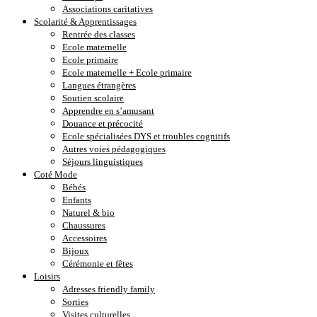
Associations caritatives
Scolarité & Apprentissages
Rentrée des classes
Ecole maternelle
Ecole primaire
Ecole maternelle + Ecole primaire
Langues étrangères
Soutien scolaire
Apprendre en s’amusant
Douance et précocité
Ecole spécialisées DYS et troubles cognitifs
Autres voies pédagogiques
Séjours linguistiques
Coté Mode
Bébés
Enfants
Naturel & bio
Chaussures
Accessoires
Bijoux
Cérémonie et fêtes
Loisirs
Adresses friendly family
Sorties
Visites culturelles