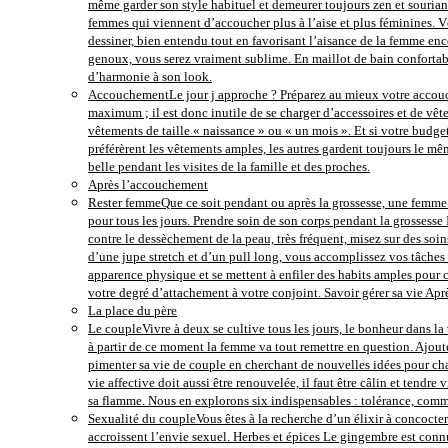
même garder son style habituel et demeurer toujours zen et souriant
femmes qui viennent d’accoucher plus à l’aise et plus féminines. Vê
dessiner, bien entendu tout en favorisant l’aisance de la femme ence
genoux, vous serez vraiment sublime. En maillot de bain confortab
d’harmonie à son look.
Accouchement
Le jour j approche ? Préparez au mieux votre accouch
maximum ; il est donc inutile de se charger d’accessoires et de vête
vêtements de taille « naissance » ou « un mois ». Et si votre budg
préférèrent les vêtements amples, les autres gardent toujours le mêm
belle pendant les visites de la famille et des proches.
Après l’accouchement
Rester femme
Que ce soit pendant ou après la grossesse, une femme d
pour tous les jours. Prendre soin de son corps pendant la grossesse
contre le dessèchement de la peau, très fréquent, misez sur des s
d’une jupe stretch et d’un pull long, vous accomplissez vos tâches 
apparence physique et se mettent à enfiler des habits amples pour 
votre degré d’attachement à votre conjoint. Savoir gérer sa vie A
La place du père
Le couple
Vivre à deux se cultive tous les jours, le bonheur dans la 
à partir de ce moment la femme va tout remettre en question. Ajouter
pimenter sa vie de couple en cherchant de nouvelles idées pour chas
vie affective doit aussi être renouvelée, il faut être câlin et tendr
sa flamme. Nous en explorons six indispensables : tolérance, commun
Sexualité du couple
Vous êtes à la recherche d’un élixir à concocter
accroissent l’envie sexuel. Herbes et épices Le gingembre est conn