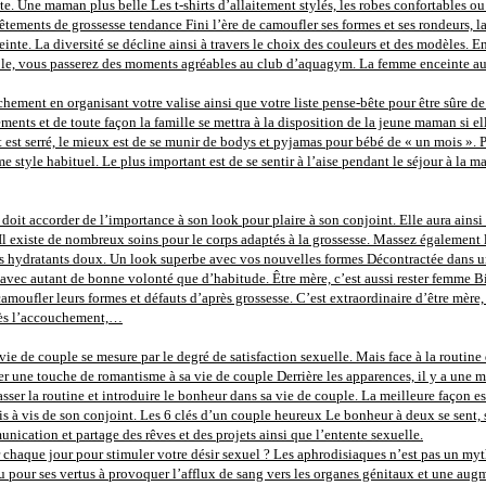
e. Une maman plus belle Les t-shirts d’allaitement stylés, les robes confortables ou
tements de grossesse tendance Fini l’ère de camoufler ses formes et ses rondeurs, la 
inte. La diversité se décline ainsi à travers le choix des couleurs et des modèles. 
le, vous passerez des moments agréables au club d’aquagym. La femme enceinte aura
ement en organisant votre valise ainsi que votre liste pense-bête pour être sûre de n
ments et de toute façon la famille se mettra à la disposition de la jeune maman si el
et est serré, le mieux est de se munir de bodys et pyjamas pour bébé de « un mois »
e style habituel. Le plus important est de se sentir à l’aise pendant le séjour à la
oit accorder de l’importance à son look pour plaire à son conjoint. Elle aura ainsi 
 Il existe de nombreux soins pour le corps adaptés à la grossesse. Massez également l
oins hydratants doux. Un look superbe avec vos nouvelles formes Décontractée dans
avec autant de bonne volonté que d’habitude. Être mère, c’est aussi rester femme Bi
camoufler leurs formes et défauts d’après grossesse. C’est extraordinaire d’être m
près l’accouchement,…
vie de couple se mesure par le degré de satisfaction sexuelle. Mais face à la routine d
 une touche de romantisme à sa vie de couple Derrière les apparences, il y a une méca
ser la routine et introduire le bonheur dans sa vie de couple. La meilleure façon es
e vis à vis de son conjoint. Les 6 clés d’un couple heureux Le bonheur à deux se sent, 
ication et partage des rêves et des projets ainsi que l’entente sexuelle.
 chaque jour pour stimuler votre désir sexuel ? Les aphrodisiaques n’est pas un mythe,
u pour ses vertus à provoquer l’afflux de sang vers les organes génitaux et une augm