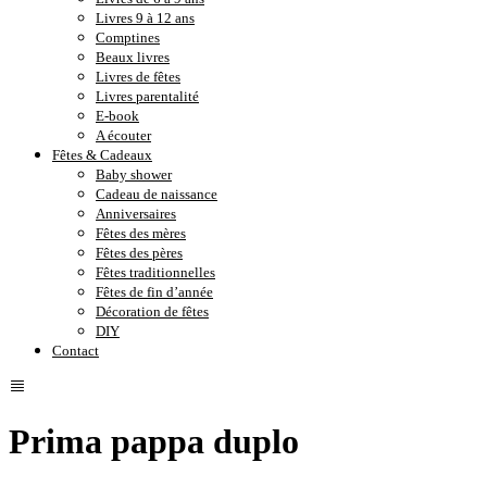
Livres 9 à 12 ans
Comptines
Beaux livres
Livres de fêtes
Livres parentalité
E-book
A écouter
Fêtes & Cadeaux
Baby shower
Cadeau de naissance
Anniversaires
Fêtes des mères
Fêtes des pères
Fêtes traditionnelles
Fêtes de fin d’année
Décoration de fêtes
DIY
Contact
Prima pappa duplo