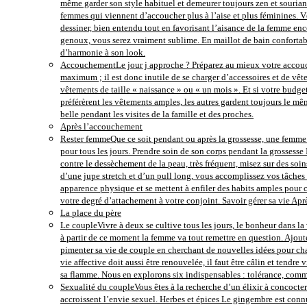
même garder son style habituel et demeurer toujours zen et souriant
femmes qui viennent d’accoucher plus à l’aise et plus féminines. Vê
dessiner, bien entendu tout en favorisant l’aisance de la femme ence
genoux, vous serez vraiment sublime. En maillot de bain confortab
d’harmonie à son look.
Accouchement
Le jour j approche ? Préparez au mieux votre accouch
maximum ; il est donc inutile de se charger d’accessoires et de vête
vêtements de taille « naissance » ou « un mois ». Et si votre budg
préférèrent les vêtements amples, les autres gardent toujours le mêm
belle pendant les visites de la famille et des proches.
Après l’accouchement
Rester femme
Que ce soit pendant ou après la grossesse, une femme d
pour tous les jours. Prendre soin de son corps pendant la grossesse
contre le dessèchement de la peau, très fréquent, misez sur des s
d’une jupe stretch et d’un pull long, vous accomplissez vos tâches 
apparence physique et se mettent à enfiler des habits amples pour 
votre degré d’attachement à votre conjoint. Savoir gérer sa vie A
La place du père
Le couple
Vivre à deux se cultive tous les jours, le bonheur dans la 
à partir de ce moment la femme va tout remettre en question. Ajouter
pimenter sa vie de couple en cherchant de nouvelles idées pour chas
vie affective doit aussi être renouvelée, il faut être câlin et tendr
sa flamme. Nous en explorons six indispensables : tolérance, commun
Sexualité du couple
Vous êtes à la recherche d’un élixir à concocter
accroissent l’envie sexuel. Herbes et épices Le gingembre est conn