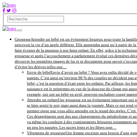
Grossesse
Attendre un bébé est un événement heureux pour toute la famille
percevoir la vie d’un angle différent. Elle apprendra aussi qu’à partir de 
faire écouter de la musique à son futur enfant. En effet, grâce à la techniqu
grossesse et après l’accouchement a parfaitement évolué ces dernières déce
découvre les premières images de lui et se documente pour savoir s’occupe
d’éviter les dérives telles que…
Envie de bébé
Envie d’avoir un bébé ? Vous avez enfin décidé de vo
parents. C’est ainsi qu’environ 98 % des couples ne décident pas av
bébé, c’est la question d’écart entre les enfants. Par ailleurs, les 
naissance est le printemps en vue de la douceur du climat qui apport
exemple, qui ont un bébé en avril, peuvent enchaîner congé maternité
Attendre un enfant
Une grossesse est un événement important qui ne
se faire sentir le soir, mais aussi dans la journée. Mais ce qui re
premier signe que vous allez attendre est le retard des règles. C’es
Ces désagréments sont dus aux changements du métabolisme et aux h
va même les conduire à des vomissements fréquents notamment au le
un peu les nausées. Les sucres lents et les fibres sont…
Vêtements de grossesse
Une femme enceinte aura besoin d’une gamme