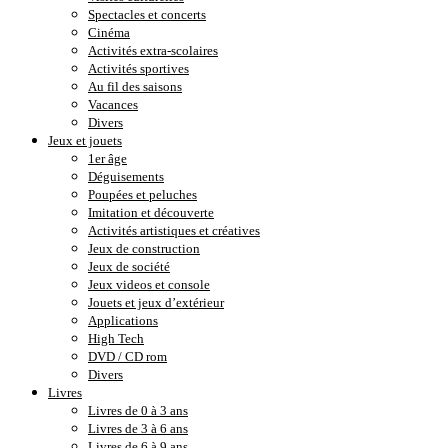
Spectacles et concerts
Cinéma
Activités extra-scolaires
Activités sportives
Au fil des saisons
Vacances
Divers
Jeux et jouets
1er âge
Déguisements
Poupées et peluches
Imitation et découverte
Activités artistiques et créatives
Jeux de construction
Jeux de société
Jeux videos et console
Jouets et jeux d’extérieur
Applications
High Tech
DVD / CD rom
Divers
Livres
Livres de 0 à 3 ans
Livres de 3 à 6 ans
Livres de 6 à 9 ans