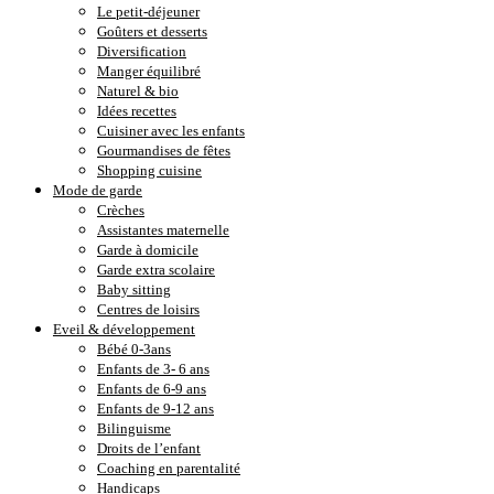
Le petit-déjeuner
Goûters et desserts
Diversification
Manger équilibré
Naturel & bio
Idées recettes
Cuisiner avec les enfants
Gourmandises de fêtes
Shopping cuisine
Mode de garde
Crèches
Assistantes maternelle
Garde à domicile
Garde extra scolaire
Baby sitting
Centres de loisirs
Eveil & développement
Bébé 0-3ans
Enfants de 3- 6 ans
Enfants de 6-9 ans
Enfants de 9-12 ans
Bilinguisme
Droits de l’enfant
Coaching en parentalité
Handicaps