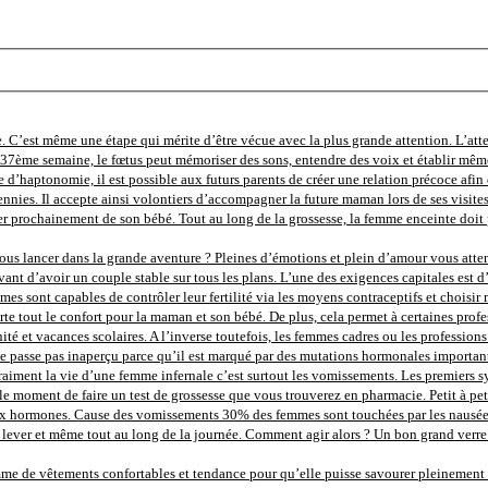
. C’est même une étape qui mérite d’être vécue avec la plus grande attention. L’att
la 37ème semaine, le fœtus peut mémoriser des sons, entendre des voix et établir mêm
e d’haptonomie, il est possible aux futurs parents de créer une relation précoce afin d
nnies. Il accepte ainsi volontiers d’accompagner la future maman lors de ses visite
r prochainement de son bébé. Tout au long de la grossesse, la femme enceinte doit p
us lancer dans la grande aventure ? Pleines d’émotions et plein d’amour vous attende
ant d’avoir un couple stable sur tous les plans. L’une des exigences capitales est d’
femmes sont capables de contrôler leur fertilité via les moyens contraceptifs et chois
e tout le confort pour la maman et son bébé. De plus, cela permet à certaines profes
 et vacances scolaires. A l’inverse toutefois, les femmes cadres ou les professions li
 passe pas inaperçu parce qu’il est marqué par des mutations hormonales importante
nd vraiment la vie d’une femme infernale c’est surtout les vomissements. Les premier
t le moment de faire un test de grossesse que vous trouverez en pharmacie. Petit à pe
ormones. Cause des vomissements 30% des femmes sont touchées par les nausées au d
ver et même tout au long de la journée. Comment agir alors ? Un bon grand verre d’
 de vêtements confortables et tendance pour qu’elle puisse savourer pleinement ce