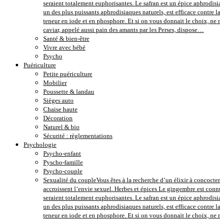
seraient totalement euphorisantes. Le safran est un épice aphrodisi
un des plus puissants aphrodisiaques naturels, est efficace contre 
teneur en iode et en phosphore. Et si on vous donnait le choix, ne m
caviar, appelé aussi pain des amants par les Perses, dispose…
Santé & bien-être
Vivre avec bébé
Psycho
Puériculture
Petite puériculture
Mobilier
Poussette & landau
Sièges auto
Chaise haute
Décoration
Naturel & bio
Sécurité : règlementations
Psychologie
Psycho-enfant
Pyscho-famille
Psycho-couple
Sexualité du couple
Vous êtes à la recherche d’un élixir à concocter
accroissent l’envie sexuel. Herbes et épices Le gingembre est conn
seraient totalement euphorisantes. Le safran est un épice aphrodisi
un des plus puissants aphrodisiaques naturels, est efficace contre 
teneur en iode et en phosphore. Et si on vous donnait le choix, ne m