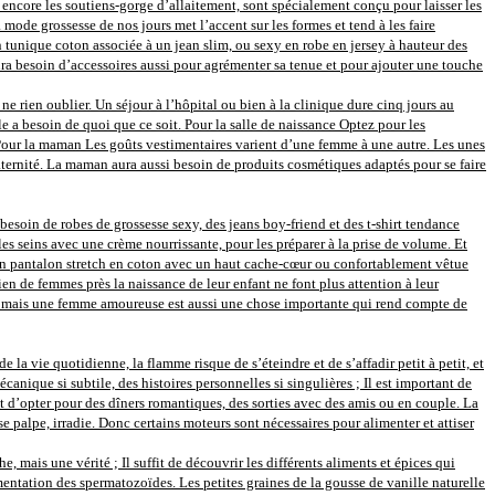
 encore les soutiens-gorge d’allaitement, sont spécialement conçu pour laisser les
mode grossesse de nos jours met l’accent sur les formes et tend à les faire
En tunique coton associée à un jean slim, ou sexy en robe en jersey à hauteur des
 besoin d’accessoires aussi pour agrémenter sa tenue et pour ajouter une touche
e rien oublier. Un séjour à l’hôpital ou bien à la clinique dure cinq jours au
le a besoin de quoi que ce soit. Pour la salle de naissance Optez pour les
. Pour la maman Les goûts vestimentaires varient d’une femme à une autre. Les unes
 maternité. La maman aura aussi besoin de produits cosmétiques adaptés pour se faire
besoin de robes de grossesse sexy, des jeans boy-friend et des t-shirt tendance
es seins avec une crème nourrissante, pour les préparer à la prise de volume. Et
 un pantalon stretch en coton avec un haut cache-cœur ou confortablement vêtue
en de femmes près la naissance de leur enfant ne font plus attention à leur
ère, mais une femme amoureuse est aussi une chose importante qui rend compte de
e la vie quotidienne, la flamme risque de s’éteindre et de s’affadir petit à petit, et
nique si subtile, des histoires personnelles si singulières ; Il est important de
t d’opter pour des dîners romantiques, des sorties avec des amis ou en couple. La
se palpe, irradie. Donc certains moteurs sont nécessaires pour alimenter et attiser
 mais une vérité ; Il suffit de découvrir les différents aliments et épices qui
entation des spermatozoïdes. Les petites graines de la gousse de vanille naturelle