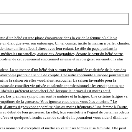
ente d’un bébé est une phase émouvante dans la vie de la femme où elle va
e un dialogue avec son entourage. Un tel constat incite la maman à parler, chanter,
e tisser un lien affectif direct avec leur enfant. Le rôle du papa pendant la
s médicales mensuelles, assiste aux écographies, écoute le cœur du bébé battre,
rofiter de cet événement émotionnel intense et savoir gérer ses émotions afin
nt. La naissance d’un bébé doit surtout être planifiée et désirée de la part des
avoir déjà profité de sa vie de couple. Une autre contrainte s’impose pour faire un
ir même la saison où elles voudraient accoucher. La saison favorable pour la
sions de concilier vie privée et calendrier professionnel : les enseignantes par
bérales préfèrent accoucher l’été, lorsque leur travail est moins actif.
s. Les premiers symptômes sont le malaise et la fatigue. Une certaine fatigue va
s symptômes de la grossesse Vous ignorez encore que vous êtes enceinte ? Le
tit, d’autres signes vont apparaître plus ou moins fréquents d’une femme à l’autre.
ébut de leur grossesse. En effet, leur sensibilité à l’égard de certaines odeurs
eau et quelques biscuits avant de sortir du lit pourraient vous aider à diminuer
s moments d’exception et mettre en valeur ses formes et sa féminité. Elle peut