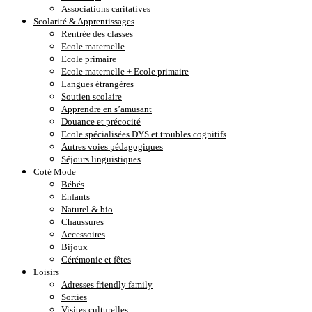
Associations caritatives
Scolarité & Apprentissages
Rentrée des classes
Ecole maternelle
Ecole primaire
Ecole maternelle + Ecole primaire
Langues étrangères
Soutien scolaire
Apprendre en s’amusant
Douance et précocité
Ecole spécialisées DYS et troubles cognitifs
Autres voies pédagogiques
Séjours linguistiques
Coté Mode
Bébés
Enfants
Naturel & bio
Chaussures
Accessoires
Bijoux
Cérémonie et fêtes
Loisirs
Adresses friendly family
Sorties
Visites culturelles