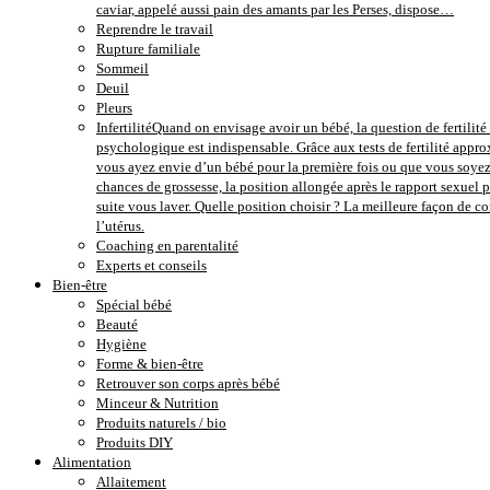
caviar, appelé aussi pain des amants par les Perses, dispose…
Reprendre le travail
Rupture familiale
Sommeil
Deuil
Pleurs
Infertilité
Quand on envisage avoir un bébé, la question de fertilité e
psychologique est indispensable. Grâce aux tests de fertilité approx
vous ayez envie d’un bébé pour la première fois ou que vous soyez 
chances de grossesse, la position allongée après le rapport sexuel 
suite vous laver. Quelle position choisir ? La meilleure façon de 
l’utérus.
Coaching en parentalité
Experts et conseils
Bien-être
Spécial bébé
Beauté
Hygiène
Forme & bien-être
Retrouver son corps après bébé
Minceur & Nutrition
Produits naturels / bio
Produits DIY
Alimentation
Allaitement