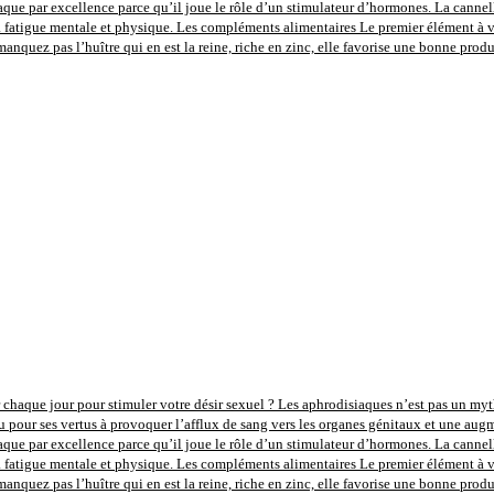
aque par excellence parce qu’il joue le rôle d’un stimulateur d’hormones. La cannel
la fatigue mentale et physique. Les compléments alimentaires Le premier élément à vou
anquez pas l’huître qui en est la reine, riche en zinc, elle favorise une bonne prod
 chaque jour pour stimuler votre désir sexuel ? Les aphrodisiaques n’est pas un mythe,
u pour ses vertus à provoquer l’afflux de sang vers les organes génitaux et une augm
aque par excellence parce qu’il joue le rôle d’un stimulateur d’hormones. La cannel
la fatigue mentale et physique. Les compléments alimentaires Le premier élément à vou
anquez pas l’huître qui en est la reine, riche en zinc, elle favorise une bonne prod