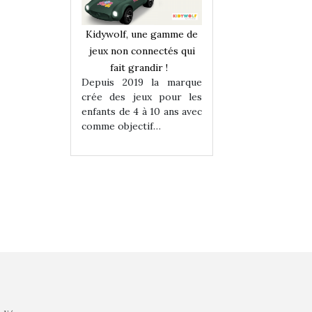
une gamme de
Kidywolf, une gamme de
Kidywolf, une ga
onnectés qui
jeux non connectés qui
jeux non connecté
randir !
fait grandir !
fait grandir 
9 la marque
Depuis 2019 la marque
Depuis 2019 la 
eux pour les
crée des jeux pour les
crée des jeux po
 à 10 ans avec
enfants de 4 à 10 ans avec
enfants de 4 à 10 a
tif…
comme objectif…
comme objectif…