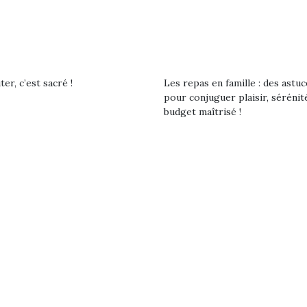
qu’un
premières grosses
 à des heures
L’attrait p
chaleurs et des futures
érentes, des
est univer
vacances estivales, le
trictions de
les plus pe
parc, le jardin, la…
ignement pendant
commencer à
e 15 mois,…
La trottinet
er, c’est sacré !
Les repas en famille : des astuc
pour conjuguer plaisir, sérénit
budget maîtrisé !