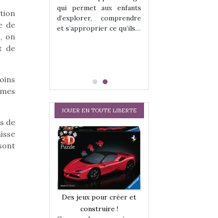
hes quelles
Les peluches q
qui permet aux enfants
ent, sont des
qu’elles soient, s
tion
d’explorer, comprendre
s pour les
compagnons pou
e de
et s’approprier ce qu’ils…
dou, meilleur
enfants. Doudou, m
, on
 à câliner,
ami, objet à câ
t de
confident,…
oins
umes
JOUER EN TOUTE LIBERTE
s de
isse
sont
a trottinette
Comment choisir
Des jeux pour créer et
 : bien plus
cabanes et des tip
construire !