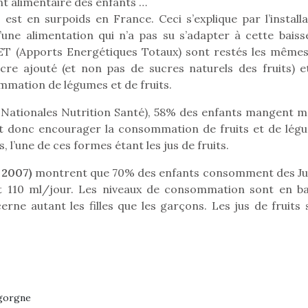
eluches quelles
Les peluc
t alimentaire des enfants …
qui permet aux enfants
es soient, sont des
qu’elles soi
est en surpoids en France. Ceci s’explique par l’installa
d’explorer, comprendre
agnons pour les
compagnon
’une alimentation qui n’a pas su s’adapter à cette baiss
et s’approprier ce qu’ils…
s. Doudou, meilleur
enfants. Dou
’AET (Apports Energétiques Totaux) sont restés les mêmes
objet à câliner,
ami, objet
e ajouté (et non pas de sucres naturels des fruits) e
ent,…
confident,…
ommation de légumes et de fruits.
Nationales Nutrition Santé), 58% des enfants mangent m
faut donc encourager la consommation de fruits et de lég
, l’une de ces formes étant les jus de fruits.
 2007)
montrent que 70% des enfants consomment des Ju
t 110 ml/jour. Les niveaux de consommation sont en ba
rne autant les filles que les garçons. Les jus de fruits 
 l’aventure était au
T’AS TON NERF ?
Le boom de l
out du jardin ?
A l’heure du
pour enfant
trois confinements
igorgne
déconfinement, des
ssifs, des couvre-