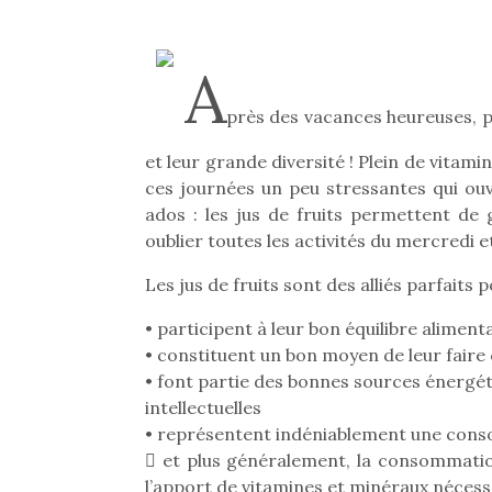
A
près des vacances heureuses, po
et leur grande diversité ! Plein de vitami
ces journées un peu stressantes qui ouvr
ados : les jus de fruits permettent de
oublier toutes les activités du mercredi 
Les jus de fruits sont des alliés parfaits p
• participent à leur bon équilibre aliment
• constituent un bon moyen de leur fair
• font partie des bonnes sources énergét
intellectuelles
• représentent indéniablement une consom
 et plus généralement, la consommation
l’apport de vitamines et minéraux nécessai