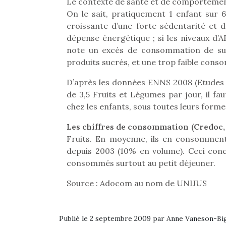
Les p
Le contexte de santé et de comportemen
qu’ell
On le sait, pratiquement 1 enfant sur 6 
comp
croissante d’une forte sédentarité et d
enfant
dépense énergétique ; si les niveaux d
ami, 
note un excès de consommation de sucr
confid
produits sucrés, et une trop faible cons
D’après les données ENNS 2008 (Etudes 
de 3,5 Fruits et Légumes par jour, il 
chez les enfants, sous toutes leurs formes
Les chiffres de consommation (Credoc,
Fruits. En moyenne, ils en consommen
depuis 2003 (10% en volume). Ceci conce
consommés surtout au petit déjeuner.
Source : Adocom au nom de UNIJUS
Et si
b
NextGen, une nouvelle
Après 
Publié le 2 septembre 2009 par Anne Vaneson-B
trottinette mécanique
Des trampolines pour les
succe