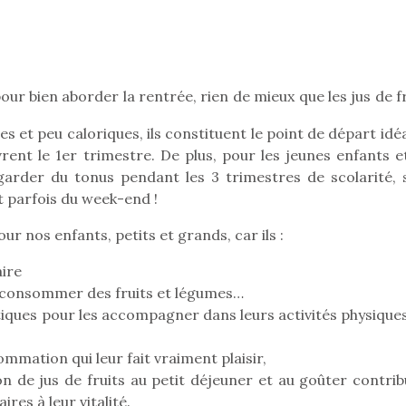
Pâques 2026 : chocolats
Pâques 2026
ur bien aborder la rentrée, rien de mieux que les jus de f
et idées pour une chasse
et idées po
aux œufs magique en
aux œufs 
nes et peu caloriques, ils constituent le point de départ idé
famille
fam
ent le 1er trimestre. De plus, pour les jeunes enfants et
Chocolats à petits prix,
Chocolats à
 garder du tonus pendant les 3 trimestres de scolarité, 
jouets malins et idées
jouets mal
et parfois du week-end !
créatives… voici de quoi
créatives… 
organiser une chasse aux
organiser u
our nos enfants, petits et grands, car ils :
œufs magique…
œufs magiq
aire
e consommer des fruits et légumes…
iques pour les accompagner dans leurs activités physiques
mation qui leur fait vraiment plaisir,
 de jus de fruits au petit déjeuner et au goûter contrib
res à leur vitalité.