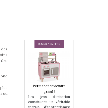
JOUER A IMITER
 des
oins
 des
 donc
 en peluche
Petit chef deviendra
Une loutre en pe
 plus
enfants, un
grand !
pour les enfants
un ou
Les jeux d’imitation
 change des
animal qui chang
constituent un véritable
assiques !
grands classiqu
terrain d’apprentissage