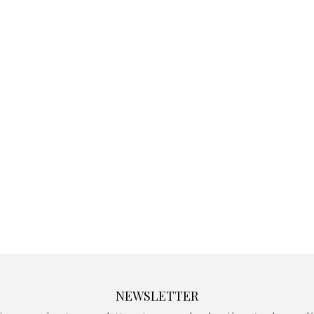
Kidywolf, une gamme de
Kidywolf, 
jeux non connectés qui
jeux non c
fait grandir !
fait g
Depuis 2019 la marque
Depuis 201
crée des jeux pour les
crée des j
enfants de 4 à 10 ans avec
enfants de 4
comme objectif…
comme objec
NEWSLETTER