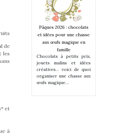
 : chocolats
Pâques 2026 : chocolats
Pâques 2026 : cho
ruits
ur une chasse
et idées pour une chasse
et idées pour une
magique en
aux œufs magique en
aux œufs magiqu
al de
ille
famille
famille
 les
 petits prix,
Chocolats à petits prix,
Chocolats à petit
sans
ins et idées
jouets malins et idées
jouets malins et
voici de quoi
créatives… voici de quoi
créatives… voici 
ne chasse aux
organiser une chasse aux
organiser une cha
ue…
œufs magique…
œufs magique…
* et
ue à