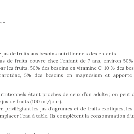
e –
jus de fruits aux besoins nutritionnels des enfants…
s de fruits couvre chez l’enfant de 7 ans, environ 50%
r les fruits, 50% des besoins en vitamine C, 10 % des bes
carotène, 5% des besoins en magnésium et apporte
 nutritionnels étant proches de ceux d’un adulte ; on peut
jus de fruits (100 ml/jour).
loutre en peluche
Petit chef deviendra
Une loutre
en privilégiant les jus d’agrumes et de fruits exotiques, les
r les enfants, un
grand !
pour les 
remplacer l’eau à table. Ils complètent la consommation d’
Les jeux d’imitation
al qui change des
animal qui
constituent un véritable
ands classiques !
grands cl
terrain d’apprentissage