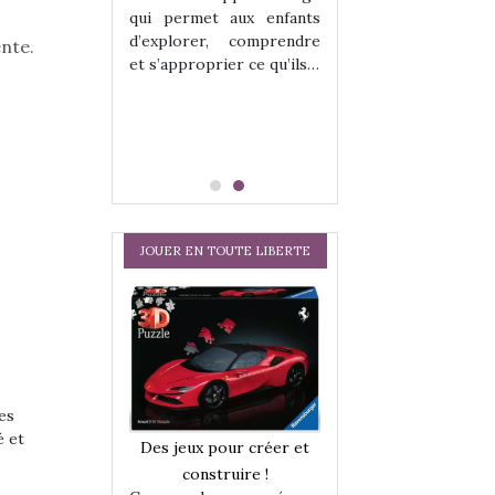
hes quelles
Les peluches q
qui permet aux enfants
ent, sont des
qu’elles soient, s
d’explorer, comprendre
nte.
s pour les
compagnons pou
et s’approprier ce qu’ils…
dou, meilleur
enfants. Doudou, m
 à câliner,
ami, objet à câ
confident,…
JOUER EN TOUTE LIBERTE
es
é et
a trottinette
Comment choisir
Des jeux pour créer et
 : bien plus
cabanes et des tip
construire !