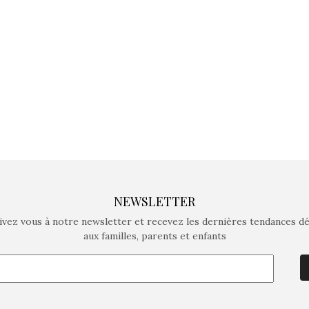
crée des jeux pour les
crée des j
enfants de 4 à 10 ans avec
enfants de 4
comme objectif…
comme objec
NEWSLETTER
ivez vous à notre newsletter et recevez les dernières tendances d
aux familles, parents et enfants