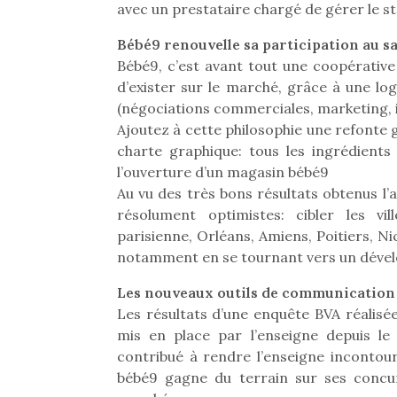
avec un prestataire chargé de gérer le st
Bébé9 renouvelle sa participation au sa
Bébé9, c’est avant tout une coopérativ
d’exister sur le marché, grâce à une log
(négociations commerciales, marketing,
Ajoutez à cette philosophie une refonte 
charte graphique: tous les ingrédients
l’ouverture d’un magasin bébé9
Au vu des très bons résultats obtenus l’
résolument optimistes: cibler les vi
parisienne, Orléans, Amiens, Poitiers, N
notamment en se tournant vers un dévelo
Les nouveaux outils de communication o
Les résultats d’une enquête BVA réalisé
Une 
mis en place par l’enseigne depuis l
pou
contribué à rendre l’enseigne inconto
anim
bébé9 gagne du terrain sur ses concu
gr