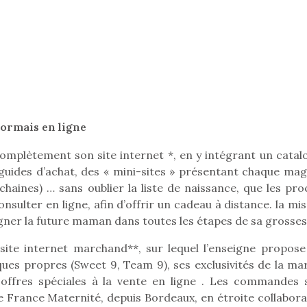
Pâques 2026 : chocolats
Pâques 2026
et idées pour une chasse
et idées po
aux œufs magique en
aux œufs 
famille
fam
Chocolats à petits prix,
Chocolats à
sormais en ligne
jouets malins et idées
jouets mal
créatives… voici de quoi
créatives… 
mplètement son site internet *, en y intégrant un catal
organiser une chasse aux
organiser u
guides d’achat, des « mini-sites » présentant chaque mag
œufs magique…
œufs magiq
ochaines) … sans oublier la liste de naissance, que les pr
onsulter en ligne, afin d’offrir un cadeau à distance. la mi
agner la future maman dans toutes les étapes de sa grosses
 site internet marchand**, sur lequel l’enseigne propose
es propres (Sweet 9, Team 9), ses exclusivités de la ma
s offres spéciales à la vente en ligne . Les commandes 
e France Maternité, depuis Bordeaux, en étroite collabora