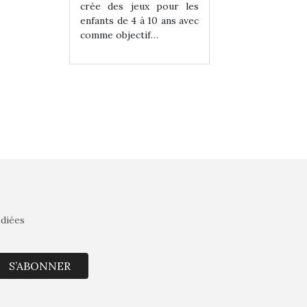
eux pour les
crée des jeux pour les
crée des jeux po
 à 10 ans avec
enfants de 4 à 10 ans avec
enfants de 4 à 10 a
tif…
comme objectif…
comme objectif…
édiées
S’ABONNER