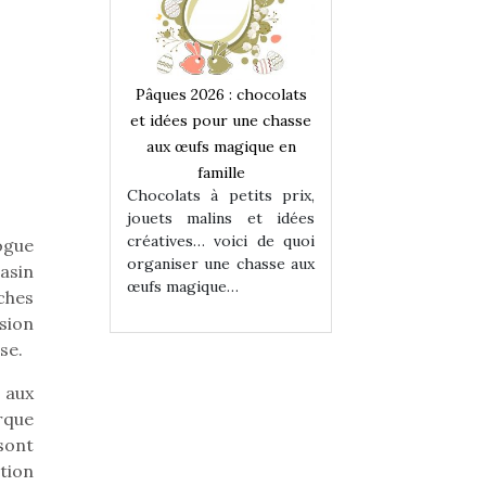
 : chocolats
Pâques 2026 : chocolats
Pâques 2026 : cho
ur une chasse
et idées pour une chasse
et idées pour une
magique en
aux œufs magique en
aux œufs magiqu
ille
famille
famille
 petits prix,
Chocolats à petits prix,
Chocolats à petit
ins et idées
jouets malins et idées
jouets malins et
voici de quoi
créatives… voici de quoi
créatives… voici 
ogue
ne chasse aux
organiser une chasse aux
organiser une cha
asin
ue…
œufs magique…
œufs magique…
oches
ssion
se.
 aux
rque
sont
tion