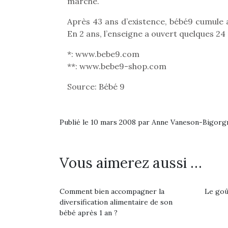
Les p
marché.
qu’ell
Après 43 ans d’existence, bébé9 cumule 
comp
enfant
En 2 ans, l’enseigne a ouvert quelques 24
ami, 
*: www.bebe9.com
confid
**: www.bebe9-shop.com
Source: Bébé 9
Publié le 10 mars 2008 par Anne Vaneson-Bigorg
Vous aimerez aussi …
Comment bien accompagner la
Le goût
Et si
diversification alimentaire de son
b
bébé après 1 an ?
NextGen, une nouvelle
Après 
trottinette mécanique
Des trampolines pour les
succe