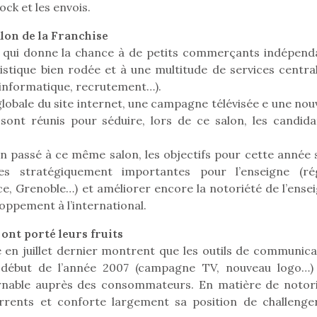
ock et les envois.
lon de la Franchise
e qui donne la chance à de petits commerçants indépend
istique bien rodée et à une multitude de services central
 informatique, recrutement…).
globale du site internet, une campagne télévisée e une nou
 sont réunis pour séduire, lors de ce salon, les candida
an passé à ce même salon, les objectifs pour cette année 
lles stratégiquement importantes pour l’enseigne (ré
ice, Grenoble…) et améliorer encore la notoriété de l’ense
ppement à l’international.
nt porté leurs fruits
e en juillet dernier montrent que les outils de communica
loutre en peluche
Petit chef deviendra
Une loutre
e début de l’année 2007 (campagne TV, nouveau logo…)
r les enfants, un
grand !
pour les 
Les jeux d’imitation
urnable auprès des consommateurs. En matière de notori
al qui change des
animal qui
constituent un véritable
rrents et conforte largement sa position de challenge
ands classiques !
grands cl
terrain d’apprentissage