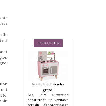
ants
isés
velle
ts à
JOUER A IMITER
sont
gion
igne,
tion
 en peluche
Petit chef deviendra
Une loutre en pe
 ont
enfants, un
grand !
pour les enfants
Les jeux d’imitation
été,
 change des
animal qui chang
constituent un véritable
r du
assiques !
grands classiqu
terrain d’apprentissage