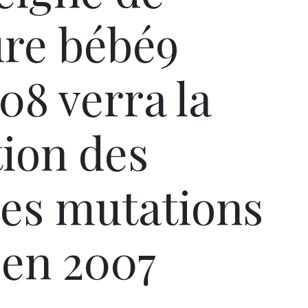
ure bébé9
08 verra la
tion des
es mutations
en 2007