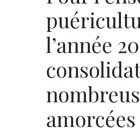
puéricult
l’année 20
consolida
nombreus
amorcées 