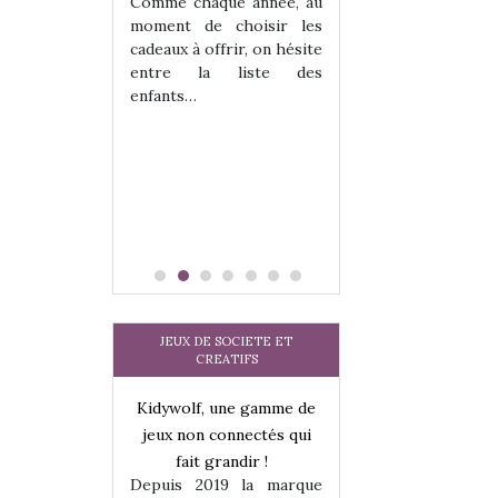
 jeu !
les enfants ?
Comme chaque année, au
our la glisse
Quelle que soit l
moment de choisir les
sel, et même
sous laquel
cadeaux à offrir, on hésite
tits peuvent
matérialise le tipi 
entre la liste des
 s’y initier.
tissu, plastique…)
enfants…
te…
petite tente posé
JEUX DE SOCIETE ET
CREATIFS
une gamme de
Kidywolf, une gamme de
Kidywolf, une ga
onnectés qui
jeux non connectés qui
jeux non connecté
randir !
fait grandir !
fait grandir 
9 la marque
Depuis 2019 la marque
Depuis 2019 la 